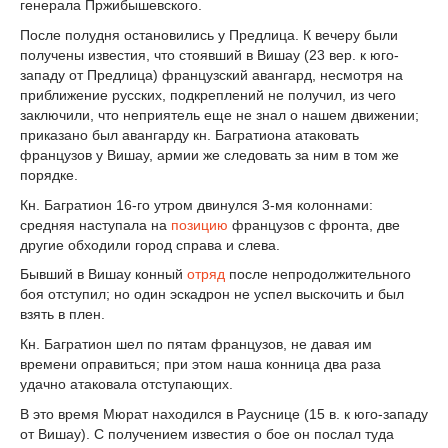
генерала Пржибышевского.
После полудня остановились у Предлица. К вечеру были
получены известия, что стоявший в Вишау (23 вер. к юго-
западу от Предлица) французский авангард, несмотря на
приближение русских, подкреплений не получил, из чего
заключили, что неприятель еще не знал о нашем движении;
приказано был авангарду кн. Багратиона атаковать
французов у Вишау, армии же следовать за ним в том же
порядке.
Кн. Багратион 16-го утром двинулся 3-мя колоннами:
средняя наступала на
позицию
французов с фронта, две
другие обходили город справа и слева.
Бывший в Вишау конный
отряд
после непродолжительного
боя отступил; но один эскадрон не успел выскочить и был
взять в плен.
Кн. Багратион шел по пятам французов, не давая им
времени оправиться; при этом наша конница два раза
удачно атаковала отступающих.
В это время Мюрат находился в Рауснице (15 в. к юго-западу
от Вишау). С получением известия о бое он послал туда