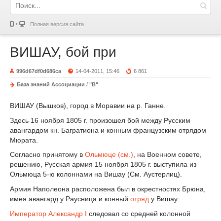
Полная версия сайта
ВИШАУ, бой при
996d67df0d686ca
14-04-2011, 15:46
6 861
База знаний Ассоциации
/
"В"
ВИШАУ (Вышков), город в Моравии на р. Ганне.
Здесь 16 ноября 1805 г. произошел бой между Русским
авангардом кн. Багратиона и конным французским отрядом
Мюрата.
Согласно принятому в
Ольмюце (см.)
, на Военном совете,
решению, Русская армия 15 ноября 1805 г. выступила из
Ольмюца 5-ю колоннами на Вишау (См. Аустерлиц).
Армия Наполеона расположена был в окрестностях Брюна,
имея авангард у Раусница и конный
отряд
у Вишау.
Император
Александр I
следовал со средней колонной