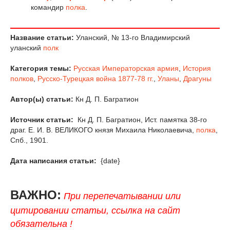
командир
полка
.
Название статьи:
Уланский, № 13-го Владимирский
уланский
полк
Категория темы:
Русская Императорская армия
,
История
полков
,
Русско-Турецкая война 1877-78 гг.
,
Уланы
,
Драгуны
Автор(ы) статьи:
Кн Д. П. Багратион
Источник статьи:
Кн Д. П. Багратион, Ист. памятка 38-го
драг. Е. И. В. ВЕЛИКОГО князя Михаила Николаевича,
полка
,
Спб., 1901.
Дата написания статьи:
{date}
ВАЖНО:
При перепечатывании или
цитировании статьи, ссылка на сайт
обязательна !