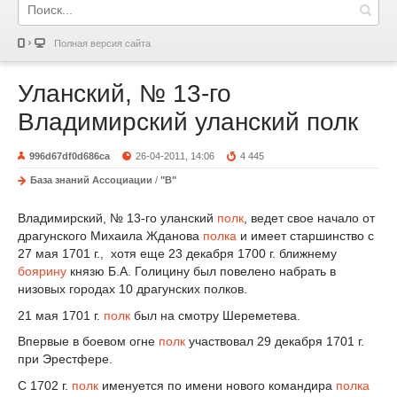
Полная версия сайта
Уланский, № 13-го
Владимирский уланский полк
996d67df0d686ca
26-04-2011, 14:06
4 445
База знаний Ассоциации
/
"В"
Владимирский, № 13-го уланский
полк
, ведет свое начало от
драгунского Михаила Жданова
полка
и имеет старшинство с
27 мая 1701 г., хотя еще 23 декабря 1700 г. ближнему
боярину
князю Б.А. Голицину был повелено набрать в
низовых городах 10 драгунских полков.
21 мая 1701 г.
полк
был на смотру Шереметева.
Впервые в боевом огне
полк
участвовал 29 декабря 1701 г.
при Эрестфере.
С 1702 г.
полк
именуется по имени нового командира
полка