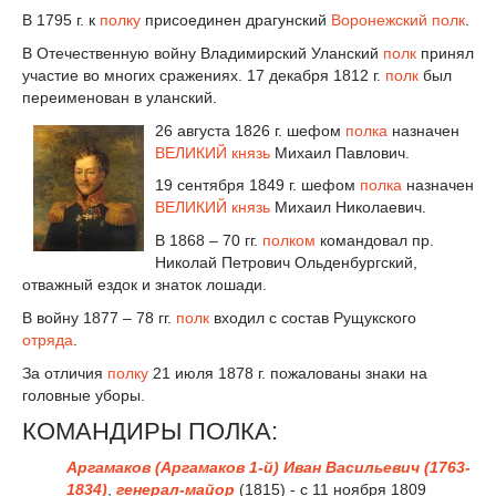
В 1795 г. к
полку
присоединен драгунский
Воронежский полк
.
В Отечественную войну Владимирский Уланский
полк
принял
участие во многих сражениях. 17 декабря 1812 г.
полк
был
переименован в уланский.
26 августа 1826 г. шефом
полка
назначен
ВЕЛИКИЙ князь
Михаил Павлович.
19 сентября 1849 г. шефом
полка
назначен
ВЕЛИКИЙ князь
Михаил Николаевич.
В 1868 – 70 гг.
полком
командовал пр.
Николай Петрович Ольденбургский,
отважный ездок и знаток лошади.
В войну 1877 – 78 гг.
полк
входил с состав Рущукского
отряда
.
За отличия
полку
21 июля 1878 г. пожалованы знаки на
головные уборы.
КОМАНДИРЫ ПОЛКА:
Аргамаков (Аргамаков 1-й) Иван Васильевич (1763-
1834)
,
генерал-майор
(1815) - с 11 ноября 1809