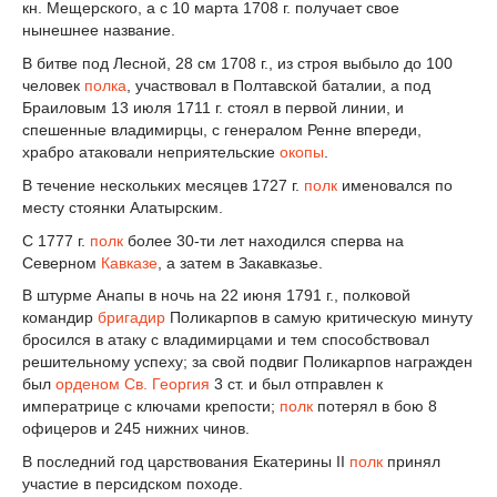
кн. Мещерского, а с 10 марта 1708 г. получает свое
нынешнее название.
В битве под Лесной, 28 см 1708 г., из строя выбыло до 100
человек
полка
, участвовал в Полтавской баталии, а под
Браиловым 13 июля 1711 г. стоял в первой линии, и
спешенные владимирцы, с генералом Ренне впереди,
храбро атаковали неприятельские
окопы
.
В течение нескольких месяцев 1727 г.
полк
именовался по
месту стоянки Алатырским.
С 1777 г.
полк
более 30-ти лет находился сперва на
Северном
Кавказе
, а затем в Закавказье.
В штурме Анапы в ночь на 22 июня 1791 г., полковой
командир
бригадир
Поликарпов в самую критическую минуту
бросился в атаку с владимирцами и тем способствовал
решительному успеху; за свой подвиг Поликарпов награжден
был
орденом Св. Георгия
3 ст. и был отправлен к
императрице с ключами крепости;
полк
потерял в бою 8
офицеров и 245 нижних чинов.
В последний год царствования Екатерины II
полк
принял
участие в персидском походе.