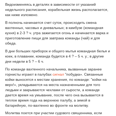
Видоизменяясь в деталях в зависимости от указаний
недельного расписания, корабельная жизнь располагается,
как ниже изложено.
В полночь начинается счет суток, происходить смена
вахтенных, часовых и дневальных; в камбузе (командная
кухня) в 2-3 ? ч. утра зажигается огонь и начинается варка и
приготовление пищи для завтрака команды (чай) и для
обеда.
В дни больших приборок и общего мытья командная белья и
коек, в плавании, команда будится в 4 ? – 5 ч. у.; в другие
дни недели в 5 ? – 6 ч.
По команде вахтенного начальника, вызванные заранее
горнисты играют в палубах
сигнал
"побудка». Связанные
койки выносятся к местам хранения, по команде: "койки на
верх!», укладываются на места назначенными для того
людьми и закрываются чехлами от сырости, а команде
дается время на умывание, после чего она вызывается в
теплое время года на верхнюю палубу, а зимой в
батарейную, по-вахтенно во фронте на молитву.
Молитва поется при участии судового священника, если