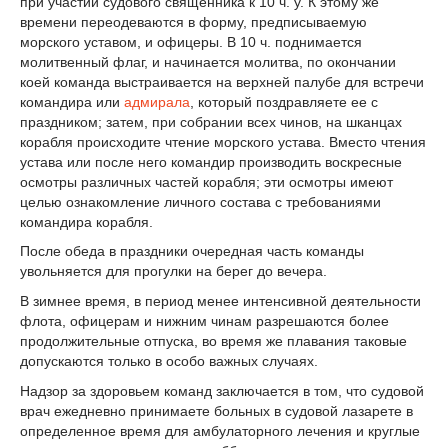
при участии судового священника к 10 ч. у. К этому же
времени переодеваются в форму, предписываемую
морского уставом, и офицеры. В 10 ч. поднимается
молитвенный флаг, и начинается молитва, по окончании
коей команда выстраивается на верхней палубе для встречи
командира или
адмирала
, который поздравляете ее с
праздником; затем, при собрании всех чинов, на шканцах
корабля происходите чтение морского устава. Вместо чтения
устава или после него командир производить воскресные
осмотры различных частей корабля; эти осмотры имеют
целью ознакомление личного состава с требованиями
командира корабля.
После обеда в праздники очередная часть команды
увольняется для прогулки на берег до вечера.
В зимнее время, в период менее интенсивной деятельности
флота, офицерам и нижним чинам разрешаются более
продолжительные отпуска, во время же плавания таковые
допускаются только в особо важных случаях.
Надзор за здоровьем команд заключается в том, что судовой
врач ежедневно принимаете больных в судовой лазарете в
определенное время для амбулаторного лечения и круглые