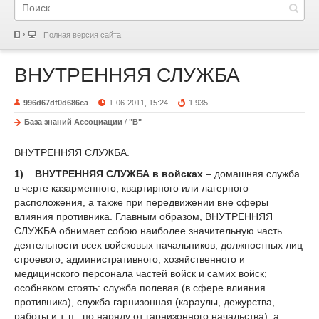
Полная версия сайта
ВНУТРЕННЯЯ СЛУЖБА
996d67df0d686ca
1-06-2011, 15:24
1 935
База знаний Ассоциации
/
"В"
ВНУТРЕННЯЯ СЛУЖБА.
1) ВНУТРЕННЯЯ СЛУЖБА в войсках
– домашняя служба
в черте казарменного, квартирного или лагерного
расположения, а также при передвижении вне сферы
влияния противника. Главным образом, ВНУТРЕННЯЯ
СЛУЖБА обнимает собою наиболее значительную часть
деятельности всех войсковых начальников, должностных лиц
строевого, административного, хозяйственного и
медицинского персонала частей войск и самих войск;
особняком стоять: служба полевая (в сфере влияния
противника), служба гарнизонная (караулы, дежурства,
работы и т. п., по наряду от гарнизонного начальства), а