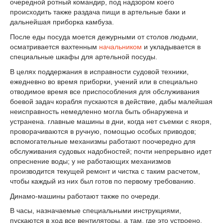
очередной ротный командир, под надзором коего
происходить также раздача пищи в артельные баки и
дальнейшая приборка камбуза.
После еды посуда моется дежурными от столов людьми,
осматривается вахтенным
начальником
и укладывается в
специальные шкафы для артельной посуды.
В целях поддержания в исправности судовой техники,
ежедневно во время приборки, учений или в специально
отводимое время все приспособления для обслуживания
боевой задач корабля пускаются в действие, дабы малейшая
неисправность немедленно могла быть обнаружена и
устранена. главные машины в дни, когда нет съемки с якоря,
проворачиваются в ручную, помощью особых приводов;
вспомогательные механизмы работают поочередно для
обслуживания судовых надобностей; почти непрерывно идет
опреснение воды; у не работающих механизмов
производится текущей ремонт и чистка с таким расчетом,
чтобы каждый из них был готов по первому требованию.
Динамо-машины работают также по очереди.
В часы, назначаемые специальными инструкциями,
пускаются в ход все вентиляторы, а там, где это устроено,