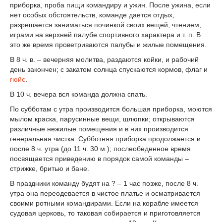
приборка, проба пищи командиру и ужин. После ужина, если
нет особых обстоятельств, команде дается отдых,
разрешается заниматься починкой своих вещей, чтением,
играми на верхней палубе спортивного характера и т. п. В
это же время проветриваются палубы и жилые помещения.
В 8 ч. в. – вечерняя молитва, раздаются койки, и рабочий
день закончен; с закатом солнца спускаются кормов, флаг и
гюйс
.
В 10 ч. вечера вся команда должна спать.
По субботам с утра производится большая приборка, моются
мылом краска, парусинные вещи, шлюпки; открываются
различные нежилые помещения и в них производится
генеральная чистка. Субботняя приборка продолжается и
после 8 ч. утра (до 11 ч. 30 м.); послеобеденное время
посвящается приведению в порядок самой команды –
стрижке, бритью и бане.
В праздники команду будят на ? – 1 час позже, после 8 ч.
утра она переодевается в чистое платье и осматривается
своими ротными командирами. Если на корабле имеется
судовая церковь, то таковая собирается и приготовляется