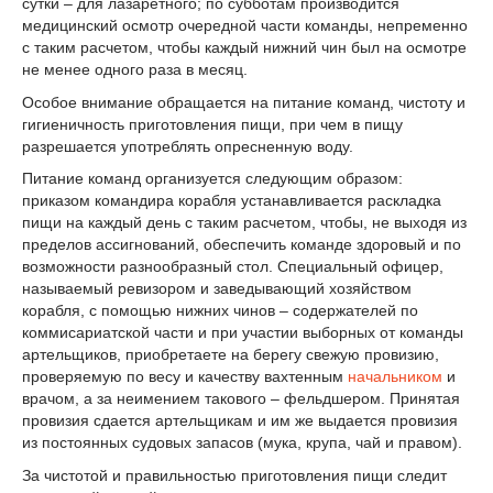
сутки – для лазаретного; по субботам производится
медицинский осмотр очередной части команды, непременно
с таким расчетом, чтобы каждый нижний чин был на осмотре
не менее одного раза в месяц.
Особое внимание обращается на питание команд, чистоту и
гигиеничность приготовления пищи, при чем в пищу
разрешается употреблять опресненную воду.
Питание команд организуется следующим образом:
приказом командира корабля устанавливается раскладка
пищи на каждый день с таким расчетом, чтобы, не выходя из
пределов ассигнований, обеспечить команде здоровый и по
возможности разнообразный стол. Специальный офицер,
называемый ревизором и заведывающий хозяйством
корабля, с помощью нижних чинов – содержателей по
коммисариатской части и при участии выборных от команды
артельщиков, приобретаете на берегу свежую провизию,
проверяемую по весу и качеству вахтенным
начальником
и
врачом, а за неимением такового – фельдшером. Принятая
провизия сдается артельщикам и им же выдается провизия
из постоянных судовых запасов (мука, крупа, чай и правом).
За чистотой и правильностью приготовления пищи следит