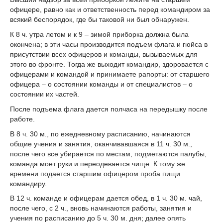
офицере, равно как и ответственность перед командиром за
всякий беспорядок, где бы таковой ни был обнаружен.
К 8 ч. утра летом и к 9 – зимой приборка должна была
окончена; в эти часы производится подъем флага и гюйса в
присутствии всех офицеров и команды, вызываемых для
этого во фронте. Тогда же выходит командир, здоровается с
офицерами и командой и принимаете рапорты: от старшего
офицера – о состоянии команды и от специалистов – о
состоянии их частей.
После подъема флага дается полчаса на передышку после
работе.
В 8 ч. 30 м., по ежедневному расписанию, начинаются
общие учения и занятия, оканчивавшаяся в 11 ч. 30 м.,
после чего все убирается по местам, подметаются палубы,
команда моет руки и переодевается чище. К тому же
времени подается старшим офицером проба пищи
командиру.
В 12 ч. команде и офицерам дается обед, в 1 ч. 30 м. чай,
после чего, с 2 ч., вновь начинаются работы, занятия и
учения по расписанию до 5 ч. 30 м. дня; далее опять