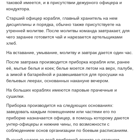
таковой имеется, и в присутствии дежурного офицера и
кондуктора.
Старший офицер корабля, главный хранитель на нем
дисциплины и порядка, обычно также присутствуете на
утренней молитве. После молитвы команда завтракает, для
чего заранее готовится чай и нарезается артельщиками
хлеб.
На вставание, умывание, молитву и завтрак дается один час.
После завтрака производится приборка корабля или, ранее
её, мытье белья и коек; белье моется летом на верх, палубе,
а зимой в батарейной и развешивается для просушки на
бельевых леерах, основанных накануне вечером.
На больших кораблях имеются паровые прачечные и
сушилки.
Приборка производится на следующих основаниях:
заведовать каждым помещением или частями его по
приборке назначается офицер, в помощь которому даются
унтер-офицеры и нижние чины, по возможности с
соблюдением основ организации по боевым расписаниям.
Высший надзор за всей приборкой лежите на старшем