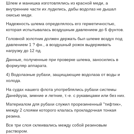
Шлем и манишка изготовлялись из красной меди, а
внутренние части их лудились, дабы водолаз не дышал
окисью меди.
Надежность шлема определялось его герметичностью,
которая испытывалась воздушным давлением до 6 фунтов.
Головной золотник должен держать был шлеме воздух под
давлением 1 ? фн., а воздушный рожок выдерживать
нагрузку до 12 пд.
Данные, полученные при проверке шлема, заносились в
формуляр аппарата.
4) Водолазные рубахи, защищающие водолаза от воды и
холода.
На судах нашего флота употреблялись рубахи системы
Данейруза, зимние и летние, т.-е. с рукавицами или без них.
Материалом для рубахи служил прорезиненный "тифтик»,
между 2 слоями которого клалась прокладочная тонкая
резина.
Все три слоя склеивались между собой резиновым
раствором.