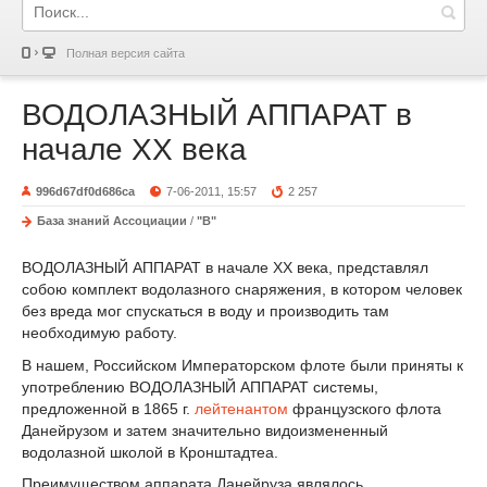
Полная версия сайта
ВОДОЛАЗНЫЙ АППАРАТ в
начале XX века
996d67df0d686ca
7-06-2011, 15:57
2 257
База знаний Ассоциации
/
"В"
ВОДОЛАЗНЫЙ АППАРАТ в начале XX века, представлял
собою комплект водолазного снаряжения, в котором человек
без вреда мог спускаться в воду и производить там
необходимую работу.
В нашем, Российском Императорском флоте были приняты к
употреблению ВОДОЛАЗНЫЙ АППАРАТ системы,
предложенной в 1865 г.
лейтенантом
французского флота
Данейрузом и затем значительно видоизмененный
водолазной школой в Кронштадтеа.
Преимуществом аппарата Данейруза являлось