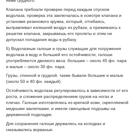
ниже грудного.
Клапана требоали проверки перед каждым спуском
водолаза; проверка эта заключалась в осмотре клапана и
установке резинового кружка, который, отгибаясь,
вытравливал излишний воздух из рубахи, а прижимаясь к
решетке клапана, закрываешь его пролеты и этим не
допускал попадания воды в рубаху.
5) Водолазные галоши и грузы служащие для погружения
водолаза в воду и большей его остойчивости; галоши
употребляются двоякого веса: большие – около 45 фн. пара
и малые – около 30 фн. пара.
Грузы, спинной и грудной, также бывали большие и малые
(около 50 и 40 фн. каждый).
Остойчивость водолаза регулировалось в зависимости от его
роста, и сложения распределением грузов на ногах и
плечах. Галоши изготовлялись из крепкой кожи, скрепляемой
медными заклепками, и имели свинцовые подошвы на
деревянной подкладке.
Для сохранения галоши держались на колодках и
смазывались ворванью.