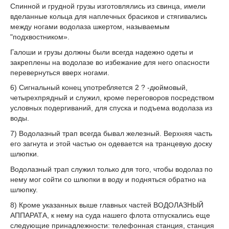
Спинной и грудной грузы изготовлялись из свинца, имели
вделанные кольца для наплечных брасиков и стягивались
между ногами водолаза шкертом, называемым
"подхвостником».
Галоши и грузы должны были всегда надежно одеты и
закреплены на водолазе во избежание для него опасности
перевернуться вверх ногами.
6) Сигнальный конец употребляется 2 ? -дюймовый,
четырехпрядный и служил, кроме переговоров посредством
условных подергиваний, для спуска и подъема водолаза из
воды.
7) Водолазный трап всегда бывал железный. Верхняя часть
его загнута и этой частью он одевается на транцевую доску
шлюпки.
Водолазный трап служил только для того, чтобы водолаз по
нему мог сойти со шлюпки в воду и подняться обратно на
шлюпку.
8) Кроме указанных выше главных частей ВОДОЛАЗНЫЙ
АППАРАТА, к нему на суда нашего флота отпускались еще
следующие принадлежности: телефонная станция, станция