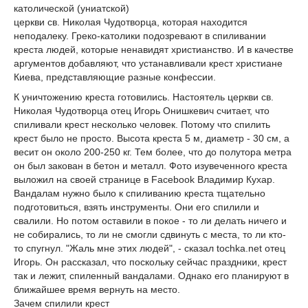
католической (униатской)
церкви св. Николая Чудотворца, которая находится
неподалеку. Греко-католики подозревают в спиливании
креста людей, которые ненавидят христианство. И в качестве
аргументов добавляют, что устанавливали крест христиане
Киева, представляющие разные конфессии.
К уничтожению креста готовились. Настоятель церкви св.
Николая Чудотворца отец Игорь Онишкевич считает, что
спиливали крест несколько человек. Потому что спилить
крест было не просто. Высота креста 5 м, диаметр - 30 см, а
весит он около 200-250 кг. Тем более, что до полутора метра
он был закован в бетон и металл. Фото изувеченного креста
выложил на своей странице в Facebook Владимир Кухар.
Вандалам нужно было к спиливанию креста тщательно
подготовиться, взять инструменты. Они его спилили и
свалили. Но потом оставили в покое - то ли делать ничего и
не собирались, то ли не смогли сдвинуть с места, то ли кто-
то спугнул. "Жаль мне этих людей", - сказал tochka.net отец
Игорь. Он рассказал, что поскольку сейчас праздники, крест
так и лежит, спиленный вандалами. Однако его планируют в
ближайшее время вернуть на место.
Зачем спилили крест