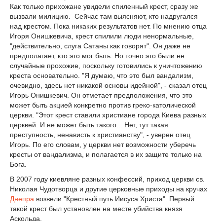
Как только прихожане увидели спиленный крест, сразу же
вызвали милицию. Сейчас там выясняют, кто надругался
над крестом. Пока никаких результатов нет. По мнению отца
Игоря Онишкевича, крест спилили люди ненормальные,
"действительно, слуга Сатаны как говорят". Он даже не
предполагает, кто это мог быть. Но точно это были не
случайные прохожие, поскольку готовились к уничтожению
креста основательно. "Я думаю, что это был вандализм,
очевидно, здесь нет никакой основы идейной", - сказал отец
Игорь Онишкевич. Он отметает предположения, что это
может быть акцией конкретно против греко-католической
церкви. "Этот крест ставили христиане города Киева разных
церквей. И не может быть такого... Нет, тут такая
преступность, ненависть к христианству", - уверен отец
Игорь. По его словам, у церкви нет возможности уберечь
кресты от вандализма, и полагается в их защите только на
Бога.
В 2007 году киевляне разных конфессий, приход церкви св.
Николая Чудотворца и другие церковные приходы на кручах
Днепра
возвели "Крестный путь Иисуса Христа". Первый
такой крест был установлен на месте убийства князя
Аскольда.