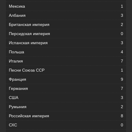
Мексика
1
Албания
3
Британская империя
2
Персидская империя
0
Испанская империя
3
Польша
4
Италия
7
Песни Союза ССР
1
Франция
9
Германия
7
США
3
Румыния
2
Российская империя
8
СХС
0