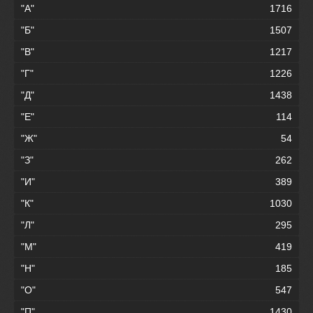
"А"
1716
"Б"
1507
"В"
1217
"Г"
1226
"Д"
1438
"Е"
114
"Ж"
54
"З"
262
"И"
389
"К"
1030
"Л"
295
"М"
419
"Н"
185
"О"
547
"П"
1430