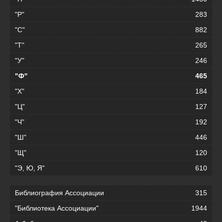
"Р"
283
"С"
882
"Т"
265
"У"
246
"Ф"
465
"Х"
184
"Ц"
127
"Ч"
192
"Ш"
446
"Щ"
120
"Э, Ю, Я"
610
Библиография Ассоциации
315
"Библиотека Ассоциации"
1944