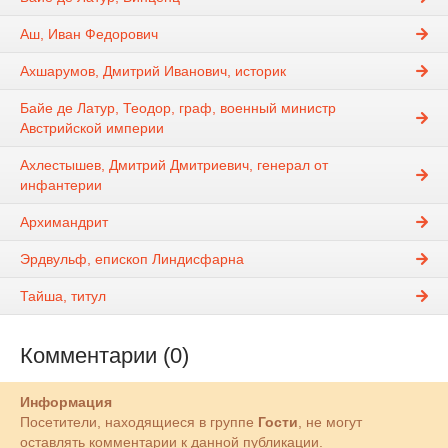
Аш, Иван Федорович
Ахшарумов, Дмитрий Иванович, историк
Байе де Латур, Теодор, граф, военный министр
Австрийской империи
Ахлестышев, Дмитрий Дмитриевич, генерал от
инфантерии
Архимандрит
Эрдвульф, епископ Линдисфарна
Тайша, титул
Комментарии (0)
Информация
Посетители, находящиеся в группе
Гости
, не могут
оставлять комментарии к данной публикации.