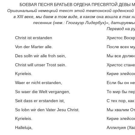
БОЕВАЯ ПЕСНЯ БРАТЬЕВ ОРДЕНА ПРЕСВЯТОЙ ДЕВЫ 
Оригинальный немецкий текст этой тевтонской орденской 
в XIII веке, мы даем в том виде, в каком она вошла в так
песенник (нем.: Глогауэр Лидербух)», датируемы
Перевод на ру
Christ ist erstanden
Христос Воск
Von der Marter alle.
После всех м
Des solln wir alle froh sein,
Мы все должн
Christ will unser Trost sein.
Христос стан
Kyrieleis.
Кирие элейсон
Waer er nicht erstanden,
Если бы он не
So waer die Welt vergangen,
То мир бы пер
Seit dass er erstanden ist,
С тех пор, как
So lobn wir den Vater Jesu Christ.
Мы хвалим От
Kyriеleis.
Кирие элейсо
Halleluja,
Аллилуия (Хва