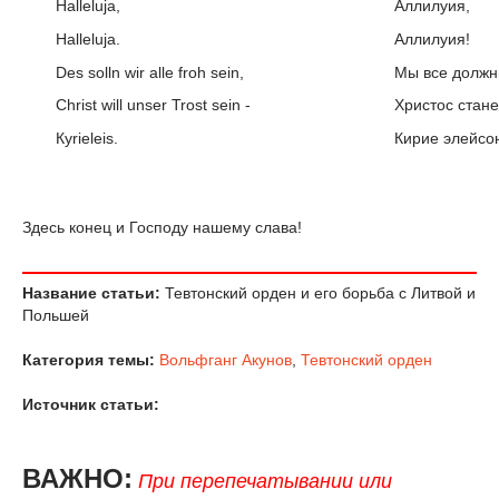
Halleluja,
Аллилуия,
Halleluja.
Аллилуия!
Des solln wir alle froh sein,
Мы все должн
Christ will unser Trost sein -
Христос стан
Кyrieleis.
Кирие элейсо
Здесь конец и Господу нашему слава!
Название статьи:
Тевтонский орден и его борьба с Литвой и
Польшей
Категория темы:
Вольфганг Акунов
,
Тевтонский орден
Источник статьи:
ВАЖНО:
При перепечатывании или