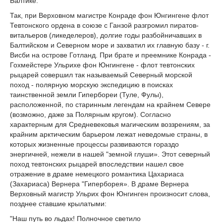
Балтике.
Так, при Верховном магистре Конраде фон Юнгингене флот
Тевтонского ордена в союзе с Ганзой разгромил пиратов-
витальеров (ликеделеров), долгие годы разбойничавших в
Балтийском и Северном море и захватил их главную базу - г.
Висби на острове Готланд. При брате и преемнике Конрада -
Гохмейстере Ульрихе фон Юнгингене - флот тевтонских
рыцарей совершил так называемый Северный морской
поход - полярную морскую экспедицию в поисках
таинственной земли Гипербореи (Туле, Фулы),
расположенной, по старинным легендам на крайнем Севере
(возможно, даже за Полярным кругом). Согласно
характерным для Средневековья магическим воззрениям, за
крайним арктическим барьером лежат неведомые страны, в
которых жизненные процессы развиваются гораздо
энергичней, нежели в нашей "земной глуши». Этот северный
поход тевтонских рыцарей впоследствии нашел свое
отражение в драме немецкого романтика Цахариаса
(Захариаса) Вернера "Гиперборея». В драме Вернера
Верховный магистр Ульрих фон Юнгинген произносит слова,
позднее ставшие крылатыми:
"Наш путь во льдах! Полночное светило