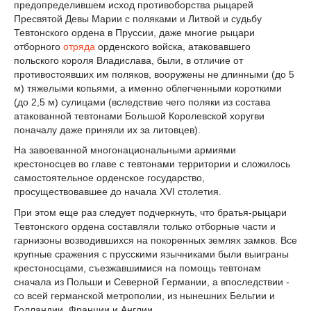
предопределившем исход противоборства рыцарей
Пресвятой Девы Марии с поляками и Литвой и судьбу
Тевтонского ордена в Пруссии, даже многие рыцари
отборного
отряда
орденского войска, атаковавшего
польского короля Владислава, были, в отличие от
противостоявших им поляков, вооружены не длинными (до 5
м) тяжелыми копьями, а именно облегченными короткими
(до 2,5 м) сулицами (вследствие чего поляки из состава
атакованной тевтонами Большой Королевской хоругви
поначалу даже приняли их за литовцев).
На завоеванной многонациональными армиями
крестоносцев во главе с тевтонами территории и сложилось
самостоятельное орденское государство,
просуществовавшее до начала XVI столетия.
При этом еще раз следует подчеркнуть, что братья-рыцари
Тевтонского ордена составляли только отборные части и
гарнизоны возводившихся на покоренных землях замков. Все
крупные сражения с прусскими язычниками были выиграны
крестоносцами, съезжавшимися на помощь тевтонам
сначала из Польши и Северной Германии, а впоследствии -
со всей германской метрополии, из нынешних Бельгии и
Голландии, Франции и Англии.