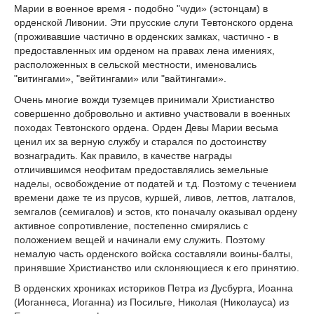
Марии в военное время - подобно "чуди» (эстонцам) в
орденской Ливонии. Эти прусские слуги Тевтонского ордена
(проживавшие частично в орденских замках, частично - в
предоставленных им орденом на правах лена имениях,
расположенных в сельской местности, именовались
"витингами», "вейтингами» или "вайтингами».
Очень многие вожди туземцев принимали Христианство
совершенно добровольно и активно участвовали в военных
походах Тевтонского ордена. Орден Девы Марии весьма
ценил их за верную службу и старался по достоинству
вознаградить. Как правило, в качестве награды
отличившимся неофитам предоставлялись земельные
наделы, освобождение от податей и т.д. Поэтому с течением
времени даже те из прусов, куршей, ливов, леттов, латгалов,
земгалов (семигалов) и эстов, кто поначалу оказывал ордену
активное сопротивление, постепенно смирялись с
положением вещей и начинали ему служить. Поэтому
немалую часть орденского войска составляли воины-балты,
принявшие Христианство или склоняющиеся к его принятию.
В орденских хрониках историков Петра из Дусбурга, Иоанна
(Иоганнеса, Иоганна) из Посильге, Николая (Николауса) из