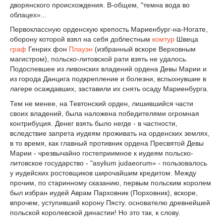
дворянского происхождения. В-общем, "темна вода во
облацех»...
Первоклассную орденскую крепость Мариенбург-на-Ногате,
оборону которой взял на себя доблестным
комтур
Швеца
граф
Генрих фон
Плауэн
(избранный вскоре Верховным
магистром), польско-литовской рати взять не удалось.
Подоспевшее из ливонских владений ордена Девы Марии и
из города Данцига подкрепление и болезни, вспыхнувшие в
лагере осаждавших, заставили их снять осаду Мариенбурга.
Тем не менее, на Тевтонский орден, лишившийся части
своих владений, была наложена победителями огромная
контрибуция. Денег взять было негде - в частности,
вследствие запрета иудеям проживать на орденских землях,
в то время, как главный противник ордена Пресвятой Девы
Марии - чрезвычайно гостеприимное к иудеям польско-
литовское государство - "asylium judaeorum» - пользовалось
у иудейских ростовщиков широчайшим кредитом. Между
прочим, по старинному сказанию, первым польским королем
был избран иудей Аврам Парховник (Порховник), вскоре,
впрочем, уступивший корону Пясту. основателю древнейшей
польской королевской династии! Но это так, к слову.