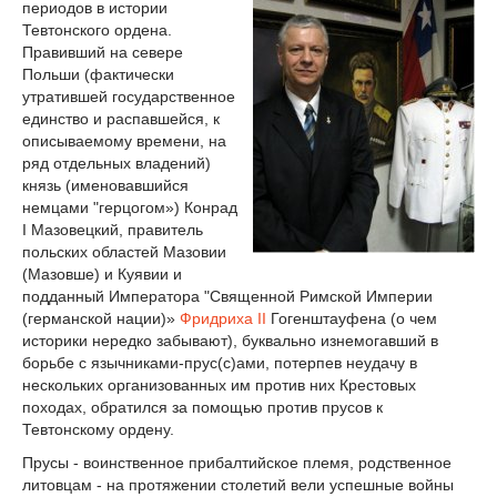
периодов в истории
Тевтонского ордена.
Правивший на севере
Польши (фактически
утратившей государственное
единство и распавшейся, к
описываемому времени, на
ряд отдельных владений)
князь (именовавшийся
немцами "герцогом») Конрад
I Мазовецкий, правитель
польских областей Мазовии
(Мазовше) и Куявии и
подданный Императора "Священной Римской Империи
(германской нации)»
Фридриха II
Гогенштауфена (о чем
историки нередко забывают), буквально изнемогавший в
борьбе с язычниками-прус(с)ами, потерпев неудачу в
нескольких организованных им против них Крестовых
походах, обратился за помощью против прусов к
Тевтонскому ордену.
Прусы - воинственное прибалтийское племя, родственное
литовцам - на протяжении cтолетий вели успешные войны