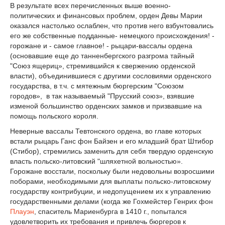
В результате всех перечисленных выше военно-
политических и финансовых проблем, орден Девы Марии
оказался настолько ослаблен, что против него взбунтовались
его же собственные подданные- немецкого происхождения! -
горожане и - самое главное! - рыцари-вассалы ордена
(основавшие еще до танненбергского разгрома тайный
"Союз ящериц», стремившийся к свержению орденской
власти), объединившиеся с другими сословиями орденского
государства, в т.ч. с мятежным бюргерским "Союзом
городов», в так называемый "Прусский союз», взявшие
изменой большинство орденских замков и призвавшие на
помощь польского короля.
Неверные вассалы Тевтонского ордена, во главе которых
встали рыцарь Ганс фон Байзен и его младший брат Штибор
(Стибор), стремились заменить для себя твердую орденскую
власть польско-литовский "шляхетной вольностью».
Горожане восстали, поскольку были недовольны возросшими
поборами, необходимыми для выплаты польско-литовскому
государству контрибуции, и недопущением их к управлению
государственными делами (когда же Гохмейстер Генрих фон
Плауэн
, спаситель Мариенбурга в 1410 г., попытался
удовлетворить их требования и привлечь бюргеров к