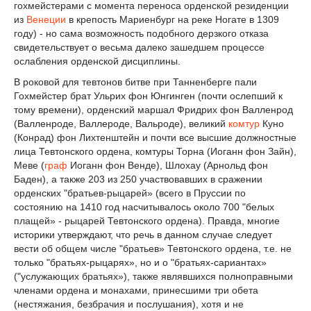
гохмейстерами с момента переноса орденской резиденции
из
Венеции
в крепость Мариенбург на реке Ногате в 1309
году) - но сама возможность подобного дерзкого отказа
свидетельствует о весьма далеко зашедшем процессе
ослабления орденской дисциплины.
В роковой для тевтонов битве при Танненберге пали
Гохмейстер брат Ульрих фон Юнгинген (почти ослепший к
тому времени), орденский маршал Фридрих фон Валленрод
(Валленроде, Валлероде, Вальроде), великий
комтур
Куно
(Конрад) фон Лихтенштейн и почти все высшие должностные
лица Тевтонского ордена, комтуры Торна (Иоганн фон Зайн),
Меве (
граф
Иоганн фон Венде), Шлохау (Арнольд фон
Баден), а также 203 из 250 участвовавших в сражении
орденских "братьев-рыцарей» (всего в Пруссии по
состоянию на 1410 год насчитывалось около 700 "белых
плащей» - рыцарей Тевтонского ордена). Правда, многие
историки утверждают, что речь в данном случае следует
вести об общем числе "братьев» Тевтонского ордена, т.е. не
только "братьях-рыцарях», но и о "братьях-сариантах»
("услужающих братьях»), также являвшихся полноправными
членами ордена и монахами, принесшими три обета
(нестяжания, безбрачия и послушания), хотя и не