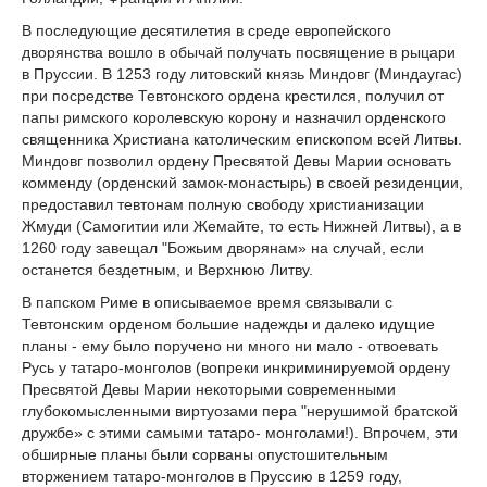
В последующие десятилетия в среде европейского
дворянства вошло в обычай получать посвящение в рыцари
в Пруссии. В 1253 году литовский князь Миндовг (Миндаугас)
при посредстве Тевтонского ордена крестился, получил от
папы римского королевскую корону и назначил орденского
священника Христиана католическим епископом всей Литвы.
Миндовг позволил ордену Пресвятой Девы Марии основать
комменду (орденский замок-монастырь) в своей резиденции,
предоставил тевтонам полную свободу христианизации
Жмуди (Самогитии или Жемайте, то есть Нижней Литвы), а в
1260 году завещал "Божьим дворянам» на случай, если
останется бездетным, и Верхнюю Литву.
В папском Риме в описываемое время связывали с
Тевтонским орденом большие надежды и далеко идущие
планы - ему было поручено ни много ни мало - отвоевать
Русь у татаро-монголов (вопреки инкриминируемой ордену
Пресвятой Девы Марии некоторыми современными
глубокомысленными виртуозами пера "нерушимой братской
дружбе» с этими самыми татаро- монголами!). Впрочем, эти
обширные планы были сорваны опустошительным
вторжением татаро-монголов в Пруссию в 1259 году,