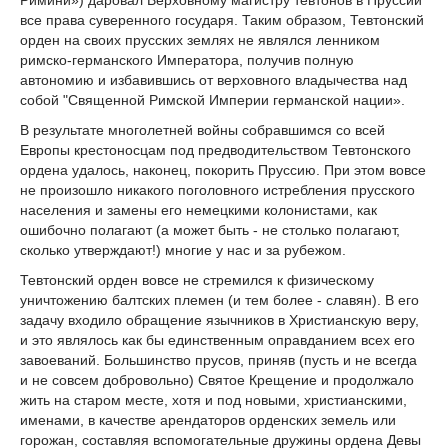
Римини») даровал Верховному магистру тевтонов в Пруссии
все права суверенного государя. Таким образом, Тевтонский
орден на своих прусских землях не являлся ленником
римско-германского Императора, получив полную
автономию и избавившись от верховного владычества над
собой "Священной Римской Империи германской нации».
В результате многолетней войны собравшимся со всей
Европы крестоносцам под предводительством Тевтонского
ордена удалось, наконец, покорить Пруссию. При этом вовсе
не произошло никакого поголовного истребления прусского
населения и замены его немецкими колонистами, как
ошибочно полагают (а может быть - не столько полагают,
сколько утверждают!) многие у нас и за рубежом.
Тевтонский орден вовсе не стремился к физическому
уничтожению балтских племен (и тем более - славян). В его
задачу входило обращение язычников в Христианскую веру,
и это являлось как бы единственным оправданием всех его
завоеваний. Большинство прусов, приняв (пусть и не всегда
и не совсем добровольно) Святое Крещение и продолжало
жить на старом месте, хотя и под новыми, христианскими,
именами, в качестве арендаторов орденских земель или
горожан, составляя вспомогательные дружины ордена Девы