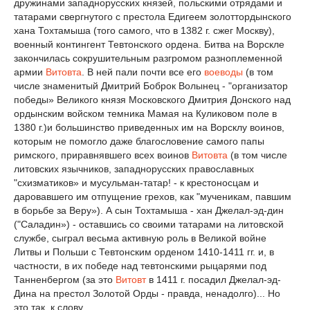
дружинами западнорусских князей, польскими отрядами и
татарами свергнутого с престола Едигеем золоттордынского
хана Тохтамыша (того самого, что в 1382 г. сжег Москву),
военный контингент Тевтонского ордена. Битва на Ворскле
закончилась сокрушительным разгромом разноплеменной
армии
Витовта
. В ней пали почти все его
воеводы
(в том
числе знаменитый Дмитрий Боброк Волынец - "организатор
победы» Великого князя Московского Дмитрия Донского над
ордынским войском темника Мамая на Куликовом поле в
1380 г.)и большинство приведенных им на Ворсклу воинов,
которым не помогло даже благословение самого папы
римского, приравнявшего всех воинов
Витовта
(в том числе
литовских язычников, западнорусских православных
"схизматиков» и мусульман-татар! - к крестоносцам и
даровавшего им отпущение грехов, как "мученикам, павшим
в борьбе за Веру»). А сын Тохтамыша - хан Джелал-эд-дин
("Саладин») - оставшись со своими татарами на литовской
службе, сыграл весьма активную роль в Великой войне
Литвы и Польши с Тевтонским орденом 1410-1411 гг. и, в
частности, в их победе над тевтонскими рыцарями под
Танненбергом (за это
Витовт
в 1411 г. посадил Джелал-эд-
Дина на престол Золотой Орды - правда, ненадолго)... Но
это так, к слову.