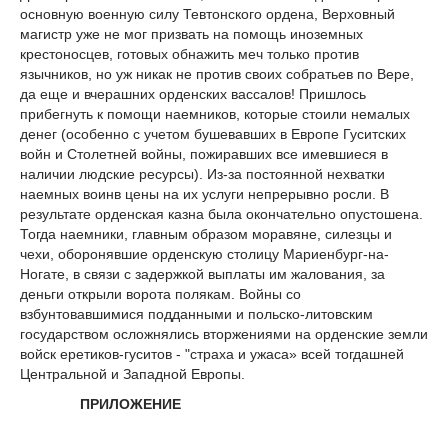
основную военную силу Тевтонского ордена, Верховный
магистр уже не мог призвать на помощь иноземных
крестоносцев, готовых обнажить меч только против
язычников, но уж никак не против своих собратьев по Вере,
да еще и вчерашних орденских вассалов! Пришлось
прибегнуть к помощи наемников, которые стоили немалых
денег (особенно с учетом бушевавших в Европе Гуситских
войн и Столетней войны, пожиравших все имевшиеся в
наличии людские ресурсы). Из-за постоянной нехватки
наемных воинв цены на их услуги непрерывно росли. В
результате орденская казна была окончательно опустошена.
Тогда наемники, главным образом моравяне, силезцы и
чехи, оборонявшие орденскую столицу Мариенбург-на-
Ногате, в связи с задержкой выплаты им жалования, за
деньги открыли ворота полякам. Войны со
взбунтовавшимися подданными и польско-литовским
государством осложнялись вторжениями на орденские земли
войск еретиков-гуситов - "страха и ужаса» всей тогдашней
Центральной и Западной Европы.
ПРИЛОЖЕНИЕ