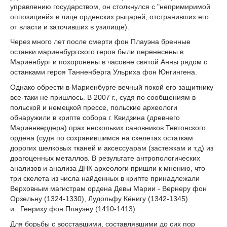
управлению государством, он столкнулся с "непримиримой
оппозицией» в лице орденских рыцарей, отстранивших его
от власти и заточивших в узилище).
Через много лет после смерти фон Плауэна бренные
останки мариенбургского героя были перенесены в
Мариенбург и похоронены в часовне святой Анны рядом с
останками героя Танненберга Ульриха фон Юнгингена.
Однако обрести в Мариенбурге вечный покой его защитнику
все-таки не пришлось. В 2007 г., судя по сообщениям в
польской и немецкой прессе, польские археологи
обнаружили в крипте собора г. Квидзина (древнего
Мариенвердера) прах нескольких сановников Тевтонского
ордена (судя по сохранившимся на скелетах остаткам
дорогих шелковых тканей и аксессуарам (застежкам и т.д) из
драгоценных металлов. В результате антропологических
анализов и анализа ДНК археологи пришли к мнению, что
три скелета из числа найденных в крипте принадлежали
Верховным магистрам ордена Девы Марии - Вернеру фон
Орзельну (1324-1330), Лудольфу Кёнигу (1342-1345)
и...Генриху фон Плауэну (1410-1413)...
Для борьбы с восставшими, составлявшими до сих пор