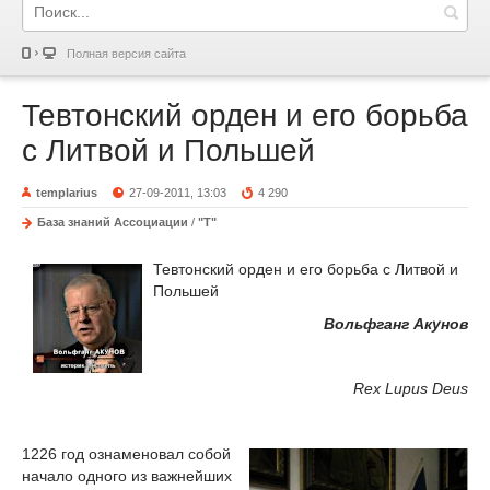
Полная версия сайта
Тевтонский орден и его борьба
с Литвой и Польшей
templarius
27-09-2011, 13:03
4 290
База знаний Ассоциации
/
"Т"
Тевтонский орден и его борьба с Литвой и
Польшей
Вольфганг Акунов
Rex Lupus Deus
1226 год ознаменовал собой
начало одного из важнейших