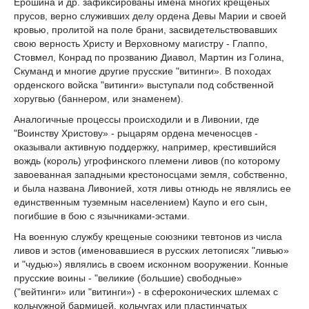
Ерошина и др. зафиксированы имена многих крещеных
прусов, верно служивших делу ордена Девы Марии и своей
кровью, пролитой на поле брани, засвидетельствовавших
свою верность Христу и Верховному магистру - Глаппо,
Стовмел, Конрад по прозванию Диавол, Мартин из Голина,
Скуманд и многие другие прусские "витинги». В походах
орденского войска "витинги» выступали под собственной
хоругвью (баннером, или знаменем).
Аналогичные процессы происходили и в Ливонии, где
"Воинству Христову» - рыцарям ордена меченосцев -
оказывали активную поддержку, например, крестившийся
вождь (король) угрофинского племени ливов (по которому
завоеванная западными крестоносцами земля, собственно,
и была названа Ливонией, хотя ливы отнюдь не являлись ее
единственным туземным населением) Каупо и его сын,
погибшие в бою с язычниками-эстами.
На военную службу крещеные союзники тевтонов из числа
ливов и эстов (именовавшиеся в русских летописях "ливью»
и "чудью») являлись в своем исконном вооружении. Конные
прусские воины - "великие (большие) свободные»
("вейтинги» или "витинги») - в сфероконических шлемах с
кольчужной бармицей, кольчугах или пластинчатых