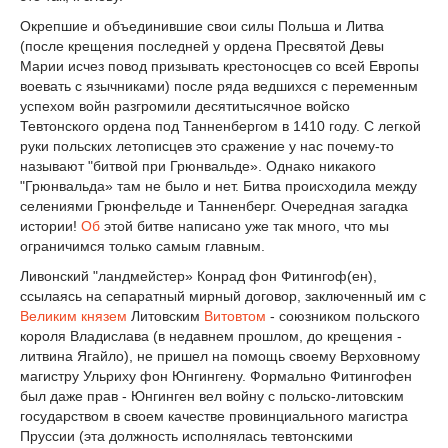
Окрепшие и объединившие свои силы Польша и Литва
(после крещения последней у ордена Пресвятой Девы
Марии исчез повод призывать крестоносцев со всей Европы
воевать с язычниками) после ряда ведшихся с переменным
успехом войн разгромили десятитысячное войско
Тевтонского ордена под Танненбергом в 1410 году. С легкой
руки польских летописцев это сражение у нас почему-то
называют "битвой при Грюнвальде». Однако никакого
"Грюнвальда» там не было и нет. Битва происходила между
селениями Грюнфельде и Танненберг. Очередная загадка
истории!
Об
этой битве написано уже так много, что мы
ограничимся только самым главным.
Ливонский "ландмейстер» Конрад фон Фитингоф(ен),
ссылаясь на сепаратный мирный договор, заключенный им с
Великим князем
Литовским
Витовтом
- союзником польского
короля Владислава (в недавнем прошлом, до крещения -
литвина Ягайло), не пришел на помощь своему Верховному
магистру Ульриху фон Юнгингену. Формально Фитингофен
был даже прав - Юнгинген вел войну с польско-литовским
государством в своем качестве провинциального магистра
Пруссии (эта должность исполнялась тевтонскими