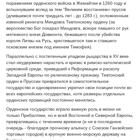
поражением орденского войска в Жемайтии в 1260 году и
вспыхнувшим вслед за тем "Великим восстанием» прусов
(длившимся почти тридцать лет - до 1283 г.), осложненным
изменой ренегата Миндовга Тевтонскому ордену (за
вероломство Бог покарал Миндовга, вскоре павшего от рук
мятежного князя Довмонта, бежавшего после убийства
короля Литвы на Русь, крестившегося там и ставшего
псковским князем под именем Тимофея).
Параллельно с постепенным упадком рыцарства в XV веке
стал неудержимо нарастать и кризис в римско-католической
церковной среде, приведший к Реформации и расколу
Западной Европы по религиозному признаку. Тевтонский
орден в Пруссии превратился в самостоятельное
государство и одновременно укрепил свои позиции почти во
всех европейских государствах, хотя размеры отдельных
орденских провинций постоянно менялись.
Орденское государство играло важную роль в жизни не
только Прибалтики, но и всей Восточной и Северной Европы,
превратившись с течением времени (и не в последнюю
очередь - благодаря прочному альянсу с Союзом Ганзейских
торговых городов) в крупную военно-морскую державу на