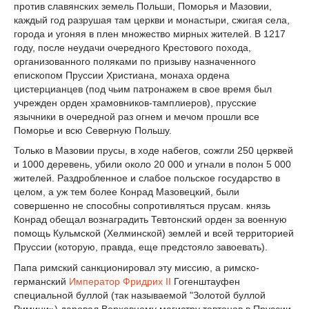
против славянских земель Польши, Поморья и Мазовии,
каждый год разрушая там церкви и монастыри, сжигая села,
города и угоняя в плен множество мирных жителей. В 1217
году, после неудачи очередного Крестового похода,
организованного поляками по призыву назначенного
епископом Пруссии Христиана, монаха ордена
цистерцианцев (под чьим патронажем в свое время был
учрежден орден храмовников-тамплиеров), прусские
язычники в очередной раз огнем и мечом прошли все
Поморье и всю Северную Польшу.
Только в Мазовии прусы, в ходе набегов, сожгли 250 церквей
и 1000 деревень, убили около 20 000 и угнали в полон 5 000
жителей. Раздробленное и слабое польское государство в
целом, а уж тем более Конрад Мазовецкий, были
совершенно не способны сопротивляться прусам. князь
Конрад обещал вознаградить Тевтонский орден за военную
помощь Кульмской (Хелминской) землей и всей территорией
Пруссии (которую, правда, еще предстояло завоевать).
Папа римский санкционировал эту миссию, а римско-
германский
Император
Фридрих II
Гогенштауфен
специальной буллой (так называемой "Золотой буллой