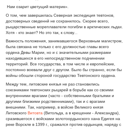
Нам озарит цветущий материк».
О том, чем завершилась Северная экспедиция тевтонов,
достоверных сведеннй не сохранилось. Скорее всего,
рыцарственные мореплаватели погибли в арктических льдах.
Хотя - кто знает? Но это так, к слову...
Важность положения, занимавшегося Верховным магистром,
была связана не только с его должностью главы всего
ордена Девы Марии, но и с значительными размерами
находившихся в его непосредственном подчинении
территорий. Все государства, в том числе и европейские,
постоянно воевали друг с другом. Было бы странно, если бы
войны обошли стороной государство Тевтонского ордена.
Между тем, литовские князья не раз становились
союзниками тевтонских рыцарей в борьбе как со своими
внутренними врагами (часто - собственными братьями и
другими близкими родственниками), так и с врагами
внешними. Так, например, в войске Великого князя
Литовского
Витовта
(Витольда, а в крещении - Александра),
сразившегося с войсками золотоордынского хана Едигея на
реке Ворскле в 1399 г., сражался против ордынцев, наряду с