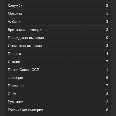
Колумбия
2
Мексика
1
Албания
3
Британская империя
2
Персидская империя
0
Испанская империя
3
Польша
4
Италия
7
Песни Союза ССР
1
Франция
9
Германия
7
США
3
Румыния
2
Российская империя
8