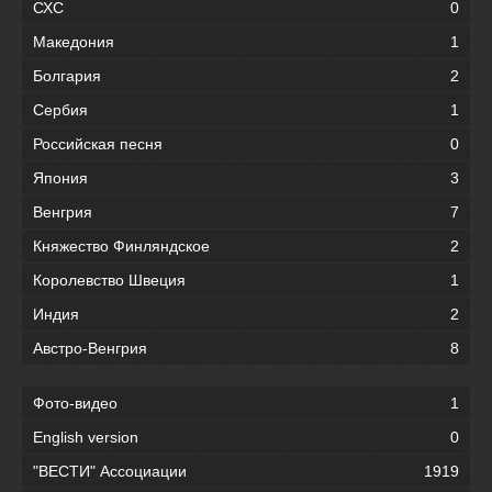
СХС
0
Македония
1
Болгария
2
Сербия
1
Российская песня
0
Япония
3
Венгрия
7
Княжество Финляндское
2
Королевство Швеция
1
Индия
2
Австро-Венгрия
8
Фото-видео
1
English version
0
"ВЕСТИ" Ассоциации
1919