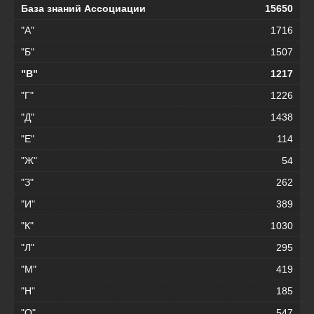
База знаний Ассоциации
15650
"А"
1716
"Б"
1507
"В"
1217
"Г"
1226
"Д"
1438
"Е"
114
"Ж"
54
"З"
262
"И"
389
"К"
1030
"Л"
295
"М"
419
"Н"
185
"О"
547