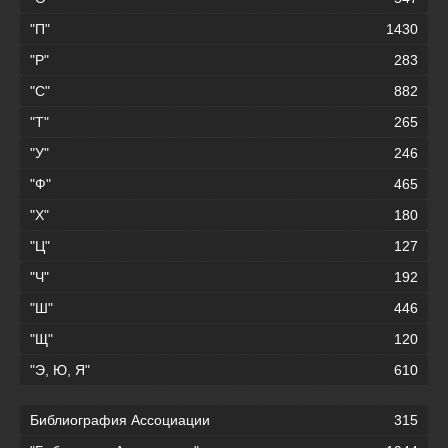
"П"
1430
"Р"
283
"С"
882
"Т"
265
"У"
246
"Ф"
465
"Х"
180
"Ц"
127
"Ч"
192
"Ш"
446
"Щ"
120
"Э, Ю, Я"
610
Библиография Ассоциации
315