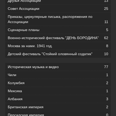
Друзья Ассоциации
13
Совет Ассоциации
25
Приказы, циркулярные письма, распоряжения по
Ассоциации
11
Сценарные планы
5
Военно-исторический фестиваль "ДЕНЬ БОРОДИНА"
62
Москва за нами. 1941 год.
8
Детский фестиваль "Стойкий оловянный содатик"
10
Историческая музыка и видео
77
Чили
1
Колумбия
2
Мексика
1
Албания
3
Британская империя
2
Персидская империя
0