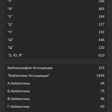
"У"
246
"Ф"
465
"Х"
184
"Ц"
127
"Ч"
192
"Ш"
446
"Щ"
120
"Э, Ю, Я"
610
Библиография Ассоциации
315
"Библиотека Ассоциации"
1945
А-библиотека
48
Б-библиотека
75
В-библиотека
96
Г-библиотека
83