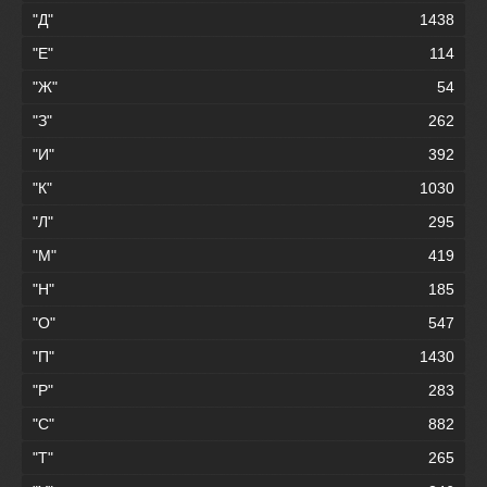
"Д"
1438
"Е"
114
"Ж"
54
"З"
262
"И"
392
"К"
1030
"Л"
295
"М"
419
"Н"
185
"О"
547
"П"
1430
"Р"
283
"С"
882
"Т"
265