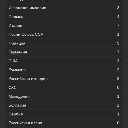
Испанская империя
3
Польша
4
Италия
7
Песни Союза ССР
1
Франция
9
Германия
7
США
3
Румыния
2
Российская империя
8
СХС
0
Македония
1
Болгария
2
Сербия
1
Российская песня
0