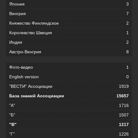
Япония
3
Венгрия
7
Княжество Финляндское
2
Королевство Швеция
1
Индия
2
Австро-Венгрия
8
Фото-видео
1
English version
0
"ВЕСТИ" Ассоциации
1919
База знаний Ассоциации
15657
"А"
1716
"Б"
1507
"В"
1217
"Г"
1226