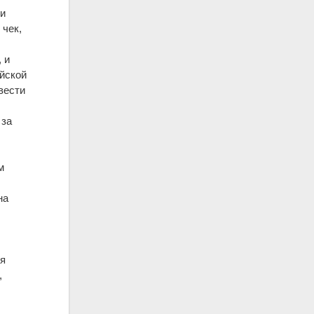
ми
 чек,
 и
йской
вести
 за
м
на
ия
,