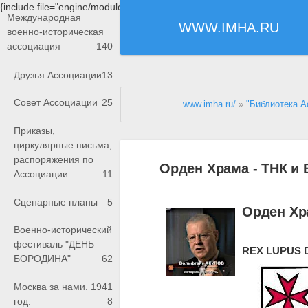
{include file="engine/modules/saperu/head.php"}
Международная
WWW.IMHA.RU
военно-историческая
ассоциация
140
Друзья Ассоциации
13
Совет Ассоциации
25
www.imha.ru/
»
"Библиотека А
Приказы,
циркулярные письма,
распоряжения по
Орден Храма - ТНК и
Ассоциации
11
Сценарные планы
5
Орден Хр
Военно-исторический
фестиваль "ДЕНЬ
REX LUPUS 
БОРОДИНА"
62
Москва за нами. 1941
год.
8