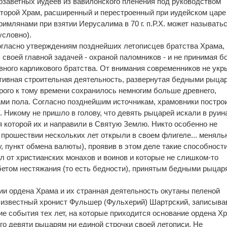
озаветных иудеев из вавилонского пленения под руководством
торой Храм, расширенный и перестроенный при иудейском царе
имлянами при взятии Иерусалима в 70 г. п.Р.Х. может называть
словно).
огласно утверждениям позднейших летописцев братства Храма,
 своей главной задачей - охраной паломников - и не принимая 
ивного карликового братства. От внимания современников не ук
тивная строительная деятельность, развернутая бедными рыца
орого к тому времени сохранилось немногим больше древнего,
ми пола. Согласно позднейшим источникам, храмовники постро
 Никому не пришло в голову, что девять рыцарей искали в руин
я которой их и направили в Святую Землю. Никто особенно не
о прошествии нескольких лет открыли в своем флигеле... менял
у, пункт обмена валюты), проявив в этом деле такие способности
ал от христианских монахов и воинов и которые не слишком-то
етом нестяжания (то есть бедности), принятым бедными рыцар
ии ордена Храма и их странная деятельность окутаны пеленой
, известный хронист Фульшер (Фульхерий) Шартрский, записыв
е события тех лет, на которые приходится основание ордена Хр
его девяти рыцарям ни единой строчки своей летописи. Не