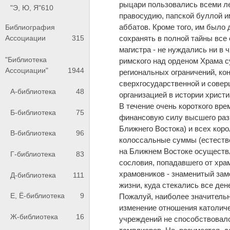
рыцари пользовались всеми ле
"Э, Ю, Я"
610
правосудию, папской буллой и
аббатов. Кроме того, им было
Библиография
сохранять в полной тайны все 
Ассоциации
315
магистра - не нуждались ни в 
"Библиотека
римского над орденом Храма с
Ассоциации"
1944
региональных ограничений, ко
сверхгосударственной и совер
А-библиотека
48
организацией в истории христи
В течение очень короткого вр
Б-библиотека
75
финансовую силу высшего разр
Ближнего Востока) и всех кор
В-библиотека
96
колоссальные суммы (естестве
на Ближнем Востоке осуществл
Г-библиотека
83
сословия, попадавшего от хра
храмовников - знаменитый зам
Д-библиотека
111
жизни, куда стекались все ден
Е, Ё-библиотека
9
Пожалуй, наиболее значитель
изменение отношения католиче
Ж-библиотека
16
учреждений не способствовал