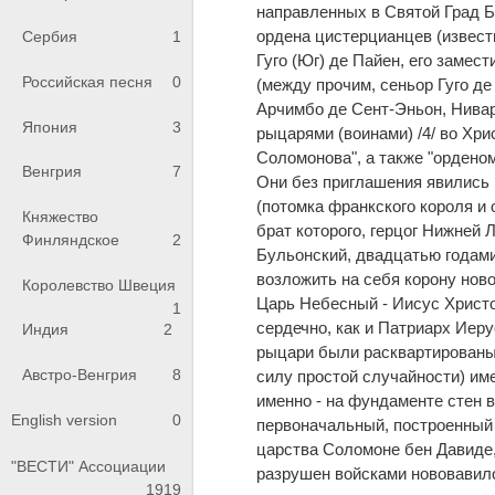
направленных в Святой Град 
ордена цистерцианцев (извест
Сербия
1
Гуго (Юг) де Пайен, его замес
Российская песня
0
(между прочим, сеньор Гуго де
Арчимбо де Сент-Эньон, Нивар
Япония
3
рыцарями (воинами) /4/ во Хр
Соломонова", а также "ордено
Венгрия
7
Они без приглашения явились 
(потомка франкского короля и
Княжество
брат которого, герцог Нижней
Финляндское
2
Бульонский, двадцатью годами
возложить на себя корону ново
Королевство Швеция
Царь Небесный - Иисус Христос
1
сердечно, как и Патриарх Иер
Индия
2
рыцари были расквартированы 
Австро-Венгрия
8
силу простой случайности) им
именно - на фундаменте стен в
English version
0
первоначальный, построенный 
царства Соломоне бен Давиде,
"ВЕСТИ" Ассоциации
разрушен войсками нововавило
1919