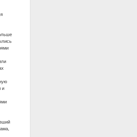
ся
больше
рылись
рями
или
ах
ьную
 и
ями
авший
ама,