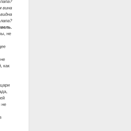
 папа?
м вина
 видна
 лапа?
вель.
лы, не
щее
 не
, как
ыцари
ада,
шей
 не
в