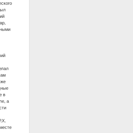
еского
был
кий
ар,
дными
I
ший
елал
сам
 же
дные
е в
ле, а
сти
.Х.
 месте