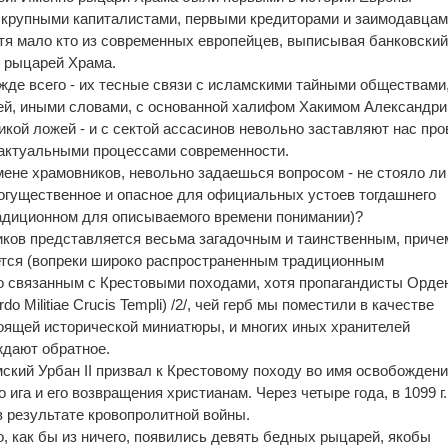
крупными капиталистами, первыми кредиторами и заимодавца
тя мало кто из современных европейцев, выписывая банковский
ие рыцарей Храма.
жде всего - их тесные связи с исламскими тайными обществами,
жей, иными словами, с основанной халифом Хакимом Александри
икой ложей - и с сектой ассасинов невольно заставляют нас про
актуальными процессами современности.
ене храмовников, невольно задаешься вопросом - не стояло ли
могущественное и опасное для официальных устоев тогдашнего
традиционном для описываемого времени понимании)?
ков представляется весьма загадочным и таинственным, приче
ется (вопреки широко распространенным традиционным
о связанным с Крестовыми походами, хотя пропагандисты Орде
o Militiae Crucis Templi) /2/, чей герб мы поместили в качестве
оящей исторической миниатюры, и многих иных хранителей
ждают обратное.
римский Урбан II призвал к Крестовому походу во имя освобожден
ига и его возвращения христианам. Через четыре года, в 1099 г.
 результате кровопролитной войны.
, как бы из ничего, появились девять бедных рыцарей, якобы