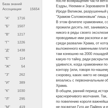
после возвращения части ветх
База знаний
Ездры, Неемии и Зоровавеля В
Ассоциации
15654
Ироде Великом, разрушенный р
"Храмом Соломоновым" лишь у
"А"
1716
В этом флигеле храмовники, с
"Б"
1507
прожили десять лет, занимаясь
никого в ряды своего эксклюз
"В"
1217
проводимые ими раскопки и ак
"Г"
1226
среди развалин Храма, от кот
выложенного каменными плита
"Д"
1438
там конюшню на 2000 лошадей.
"Е"
114
какую-то тайну, ради раскрыти
удивился, когда храмовники п
"Ж"
54
контору (или, говоря по-нашем
"З"
262
сноровку, каких никто не ожид
вязались с первоначальным об
"И"
389
Храма.
В-общем, ранний период истор
"К"
1030
красноречивого молчания. Так
"Л"
295
по повелению короля важнейши
не посвятил Гуго де Пайену и 
"М"
419