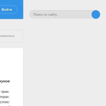
Войти
невековья
кунов
 прах.
страх.
остях: