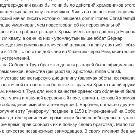
подтверждений каких бы то ни было действий храмовников этог
равленных на охрану паломников. Лишь по прошествии полувек
ский начал писать историю "pauperes commilitones Christi templ
й больше умалчивал, чем повествовал об их первоначальной
известия о храбрых рыцарях Храма очень скоро дошли до Европ
 им хвалу, а один из них - упомянутый выше аббат Бернар
следствии римско-католической церковью к лику святых) - объ
 в 1128 г. с богатой добычей во Францию через Рим, квинтэссе
и устремлений.
а на Соборе в Труа братство девяти рыцарей было официально
амовников, воинства (рыцарства) Христова, militia Christi,
ем уставе монастырскую дисциплину (включая обеты нестяжани
фанатичной готовностью бороться с врагами Христа силой оружи
м, именно в Труа для них в качестве орденского облачения был
са-туника и льняной веревочный пояс, снимать который храмов
о соблюдения ими обета целомудрия). Впрочем, согласно другим
олучили эту "униформу" позднее, в 1153 г. Учрежденный на Собо
ные дотоле привилегии: храмовники были освобождены от упла
 же время прав собирать их в пользу своего братства). Мало тог
 в качестве независимых заимодавцев. В своих имениях бедны