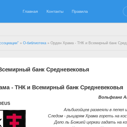
Главная
Контакты
Правила
ссоциации"
»
О-библиотека
» Орден Храма - ТНК и Всемирный банк Сред
 Всемирный банк Средневековья
ама - ТНК и Всемирный банк Средневековья
Вольфганг А
DEUS
Альбигойцев развеяли в пепел и
Следом - рыцарям Храма гореть на ко
Дело ль Божией церкви гадать на к