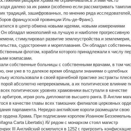
достижения рыцарей Храма не ограничивались этими чисто
ходя далеко за их рамки (особенно если рассматривать тампли
их традиций, зашифрованных, по мнению ряда исследователей,
оров французской провинции Иль-де-Франс).
ратился в центр обмена новыми идеями, новыми измерениями
. Он обладал монополией на лучшую и наиболее прогрессивную
времени, стимулировал развитие землеустройства и землемерия,
тельства, судостроения и мореплавания. Он обладал собственн
обственным флотом, корабли которого принадлежали к числу пе
ными компасами.
жали собственные больницы с собственными врачами, в том чи
о, они уже в то далекое время обладали знаниями о целебных
ольку использовали в своей врачебной практике экстракты плес
 порой абсолютно непререкаемым, а их политическое влияние п
 всех политических уровнях храмовники выступали в качестве
рбитров, играя роль дипломатов высшего ранга. В Англии маг
ося в качестве главы всех тамошних филиалов церковных орде
дания парламента. Нередко английские короли размещали свою
е ордена Храма. При подписании королем Иоанном Безземельн
agna Carta Libertatis) /6/ рядом с монархом стоял магистр
енрих III Английский осмелился в 1252 г. пригрозить конфискаци