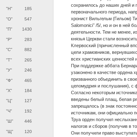
сохранилось до наших дней и 
"Н"
185
первоначального периода, нап
хронист Вильгельм (Гильом) Тир
"О"
547
Salomonici" /5/, но и он в не
"П"
1430
деятельности. Тем не менее, 
князья Церкви стали возносить
"Р"
283
Клервоский (причисленный впо
"С"
882
цели храмовников, вернувшихся
всех христианских ценностей 
"Т"
265
При поддержке аббата Бернар
"У"
246
узаконено в качестве ордена хр
призванного объединить в сво
"Ф"
465
целомудрия и послушания), с 
"Х"
184
Согласно некоторым источника
введены белый плащ, белая ря
"Ц"
127
запрещалось (в знак постоянн
"Ч"
192
источникам, они официально п
Труа орден получил неслыхан
"Ш"
446
налогов и сборов (получив в то
"Щ"
120
Они получили право выступать