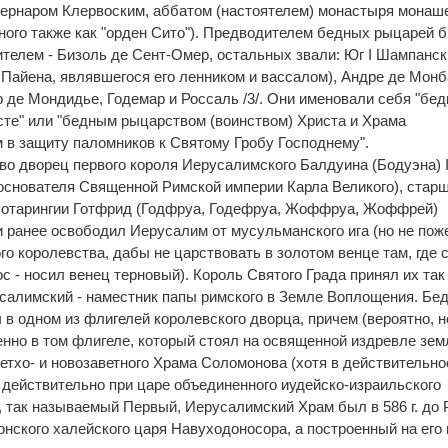
Бернаром Клервоским, аббатом (настоятелем) монастыря монаш
ного также как "орден Сито"). Предводителем бедных рыцарей 
тителем - Бизоль де Сент-Омер, остальных звали: Юг I Шампанс
 Пайена, являвшегося его ленником и вассалом), Андре де Монб
 де Мондидье, Годемар и Россаль /3/. Они именовали себя "бе
исте" или "бедным рыцарством (воинством) Христа и Храма
м в защиту паломников к Святому Гробу Господнему".
во дворец первого короля Иерусалимского Балдуина (Бодуэна) 
 основателя Священной Римской империи Карла Великого), стар
 Лотарингии Готфрид (Годфруа, Годефруа, Жоффруа, Жоффрей)
 ранее освободил Иерусалим от мусульманского ига (но не пож
го королевства, дабы не царствовать в золотом венце там, где 
 - носил венец терновый). Король Святого Града принял их так
усалимский - наместник папы римского в Земле Воплощения. Бе
в одном из флигелей королевского дворца, причем (вероятно, н
енно в том флигеле, который стоял на освященной издревле зем
етхо- и новозаветного Храма Соломонова (хотя в действительно
действительно при царе объединенного иудейско-израильского
 так называемый Первый, Иерусалимский Храм был в 586 г. до Р
нского халейского царя Навуходоносора, а построенный на его