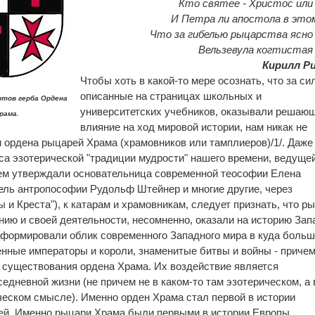
Кто святее - Христос или
И Петра ли апостола в это
Что за гибелью рыцарства ясно
Вельзевула когтистая
Кирилл Ри
Чтобы хоть в какой-то мере осознать, что за си
описанные на страницах школьных и
нтов герба Ордена
университетских учебников, оказывали решаю
рама.
влияние на ход мировой истории, нам никак не
и ордена рыцарей Храма (храмовников или тамплиеров)/1/. Даже
са эзотерической "традиции мудрости" нашего времени, ведущей
ием утверждали основательница современной теософии Елена
ель антропософии Рудольф Штейнер и многие другие, через
 и Креста"), к катарам и храмовникам, следует признать, что р
нию и своей деятельности, несомненно, оказали на историю Зап
сформировали облик современного Западного мира в куда боль
енные императоры и короли, знаменитые битвы и войны - причем
 существования ордена Храма. Их воздействие является
дневной жизни (не причем не в каком-то там эзотерическом, а 
ическом смысле). Именно орден Храма стал первой в истории
ей. Именно рыцари Храма были первыми в истории Европы