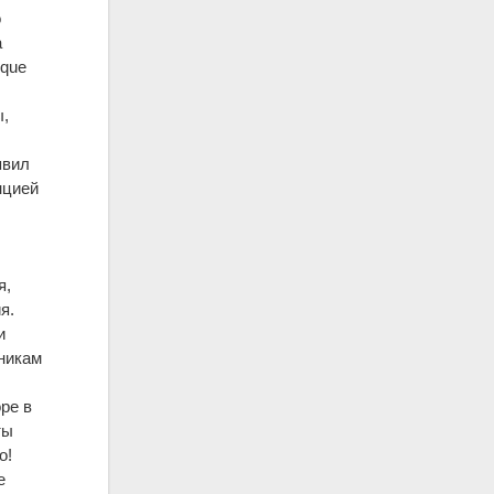
о
а
ique
ы,
явил
нцией
я,
я.
и
никам
ре в
ты
о!
е