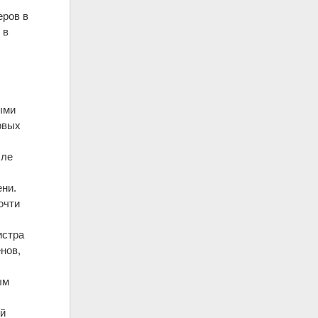
еров в
 в
ыми
рвых
сле
ени.
очти
истра
нов,
ым
ей