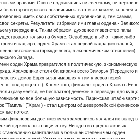
нными правами. Они не подчинялись ни светскому, ни церковн
м была гарантирована независимость от всех князей, королей и
 дозволено иметь свои собственных духовников и, тем самым,
свои секреты. Результаты избрания ими главы ордена - Великог
чьем утверждении. Таким образом, духовное главенство папы
уществовало только на бумаге. Освобожденный от каких либо
нтроля и надзора, орден Храма стал первой наднациональной,
шенно автономной (прежде всего, в экономическом отношении)
анского Запада.
емени орден Храма превратился в политическую, экономическую 
яда. Храмовники стали банкирами всего Заморья (Переднего и
олевских домов Европы,занимавших у тамплиеров порой
нно, под проценты). Кроме того, филиалы ордена Храма в Евро
яли (разумеется, не бесплатно) денежные переводы для купцов
мовников во все большую зависимость. Парижская штаб-кварти
ок "Тампль" ("Храм") - стал центром общеевропейской финансов
ежные потоки.
ным финансовым достижением храмовников являлся их вклад в
ской церкви к ростовщичеству. Ни одно из средневековых
о становлению капитализма в большей степени чем орден