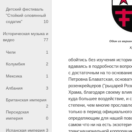
Детский фестиваль
"Стойкий оловянный
содатик"
10
Историческая музыка и
видео
77
Один из вариа
Х
Чили
1
обойтись без изучения истори
Колумбия
2
вдаваясь в подробности вопро
с достаточным на то основан
Мексика
1
Петровна Блаватская, основат
розенкрейцеров ("рыцарей Розы
Албания
3
Храма, благодаря своему влия
куда большее воздействие, и 
Британская империя
степени, чем многие прославл
2
только в период официального
Персидская
определяющим для нашей повсе
империя
0
самом что ни на есть экзотер
Испанская империя
3
транснациональной корпораци