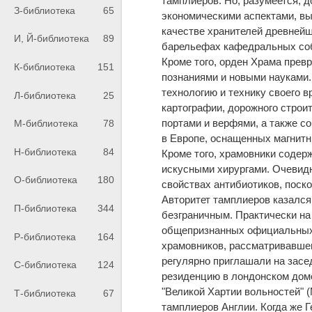
тамплиеров. Но, разумеется, 
З-библиотека
65
экономическими аспектами, вы
качестве хранителей древнейш
И, Й-библиотека
89
барельефах кафедральных соб
Кроме того, орден Храма прев
К-библиотека
151
познаниями и новыми науками
технологию и технику своего 
Л-библиотека
25
картографии, дорожного строи
портами и верфями, а также с
М-библиотека
78
в Европе, оснащенных магнит
Н-библиотека
84
Кроме того, храмовники содер
искусными хирургами. Очевидн
О-библиотека
180
свойствах антибиотиков, поск
Авторитет тамплиеров казался
П-библиотека
344
безграничным. Практически на
общепризнанных официальных а
Р-библиотека
164
храмовников, рассматривавшег
регулярно приглашали на засе
С-библиотека
124
резиденцию в лондонском дом
"Великой Хартии вольностей" (M
Т-библиотека
67
тамплиеров Англии. Когда же Г