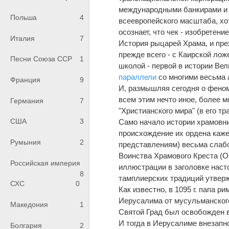
международными банкирами и 
Польша
4
всеевропейского масштаба, хо
осознает, что чек - изобретен
Италия
7
История рыцарей Храма, и пре
прежде всего - с Каирской ло
Песни Союза ССР
1
школой - первой в истории Вел
параллели
со многими весьма 
Франция
9
И, размышляя сегодня о феном
всем этим нечто иное, более 
Германия
7
"Христианского мира" (в его 
США
3
Само начало истории храмовни
происхождение их ордена каж
Румыния
2
представлениям) весьма слаб
Воинства Храмового Креста (Ord
Российская империя
иллюстрации в заголовке наст
8
тамплиерских традиций утвер
СХС
0
Как известно, в 1095 г. папа 
Иерусалима от мусульманского 
Македония
1
Святой Град был освобожден в
И тогда в Иерусалиме внезапно
Болгария
2