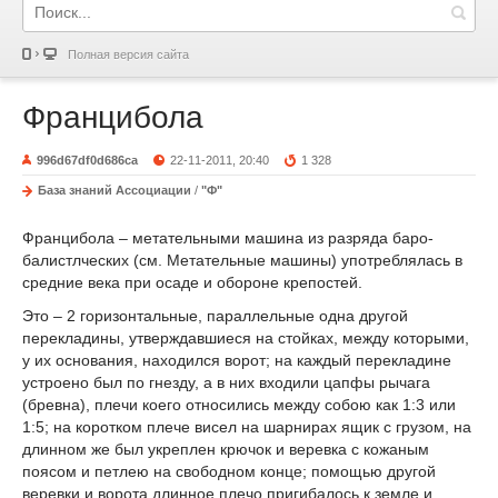
Полная версия сайта
Францибола
996d67df0d686ca
22-11-2011, 20:40
1 328
База знаний Ассоциации
/
"Ф"
Францибола – метательными машина из разряда баро-
балистлческих (см. Метательные машины) употреблялась в
средние века при осаде и обороне крепостей.
Это – 2 горизонтальные, параллельные одна другой
перекладины, утверждавшиеся на стойках, между которыми,
у их основания, находился ворот; на каждый перекладине
устроено был по гнезду, а в них входили цапфы рычага
(бревна), плечи коего относились между собою как 1:3 или
1:5; на коротком плече висел на шарнирах ящик с грузом, на
длинном же был укреплен крючок и веревка с кожаным
поясом и петлею на свободном конце; помощью другой
веревки и ворота длинное плечо пригибалось к земле и