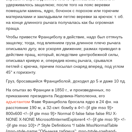
удерживалось защелкою; после того на пояс веревки
помещали камень, ядро, бочонок с порохом или горючим
материалами и закладывали петлю веревки за крючок: т. об.
на конце длинного рычага получалась как бы огромная
праща.
Чтобы привести Франциболу в действие, надо был оттянуть
защелку; тогда, под влиянием груза длинное плечо рычага
описывало дугу, все ускоряя движение; размах приводил в
действие пращ, который, вследствие центробежной силы,
описывал кривую и, опередив конец рычага, срывался
петлей с крючка, причем посылал снаряд вперед, под углом
45° к горизонту.
Груз, бросавшийся Франциболой, доходил до 5 и даже 10 пд.
На опытах во Франции в 1850 г., и произведенных, по
приказанию президента Людовика-Наполеона, его
адъютантом
Фаве Францибола бросала ядро в 24 фн. на
расстояние 190 м, а 32-смт. бомбу в 4<!--[if gte mso 9]>
800x600 <!--[if gte mso 9]> Normal 0 false false false RU X-
NONE X-NONE MicrosoftInternetExplorer4 <!--[if gte mso 9]> <!-
-[if gte mso 10]> /* Style Definitions */ table.MsoNormalTable
{mso-style-name:"Обычная таблица"; mso-tstyle-rowband-