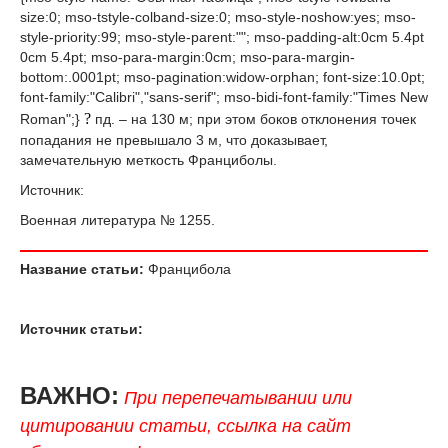
size:0; mso-tstyle-colband-size:0; mso-style-noshow:yes; mso-
style-priority:99; mso-style-parent:""; mso-padding-alt:0cm 5.4pt
0cm 5.4pt; mso-para-margin:0cm; mso-para-margin-
bottom:.0001pt; mso-pagination:widow-orphan; font-size:10.0pt;
font-family:"Calibri","sans-serif"; mso-bidi-font-family:"Times New
?
Roman";}
пд. – на 130 м; при этом боков отклонения точек
попадания не превышало 3 м, что доказывает,
замечательную меткость Франциболы.
Источник:
Военная литература № 1255.
Название статьи:
Францибола
Источник статьи:
ВАЖНО:
При перепечатывании или
цитировании статьи, ссылка на сайт