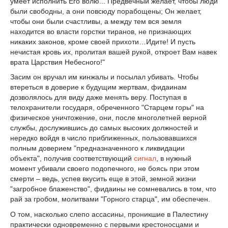
умеет исполнить Его волю... Предвечный желает, чтобы люди
были свободны, а они повсюду порабощены; Он желает,
чтобы они были счастливы, а между тем вся земля
находится во власти горстки тиранов, не признающих
никаких законов, кроме своей прихоти…Идите! И пусть
нечистая кровь их, пролитая вашей рукой, откроет Вам навек
врата Царствия Небесного!"
Засим он вручал им кинжалы и посылал убивать. Чтобы
втереться в доверие к будущим жертвам, фидаинам
дозволялось для виду даже менять веру. Поступая в
телохранители государя, обреченного "Старцем горы" на
физическое уничтожение, они, после многолетней верной
службы, дослужившись до самых высоких должностей и
нередко войдя в число приближенных, пользовавшихся
полным доверием "предназначенного к ликвидации
объекта", получив соответствующий
сигнал
, в нужный
момент убивали своего подопечного, не боясь при этом
смерти – ведь, успев вкусить еще в этой, земной жизни
"загробное блаженство", фидаины не сомневались в том, что
рай за гробом, молитвами "Горного старца", им обеспечен.
О том, насколько слепо ассасины, проникшие в Палестину
практически одновременно с первыми крестоносцами и