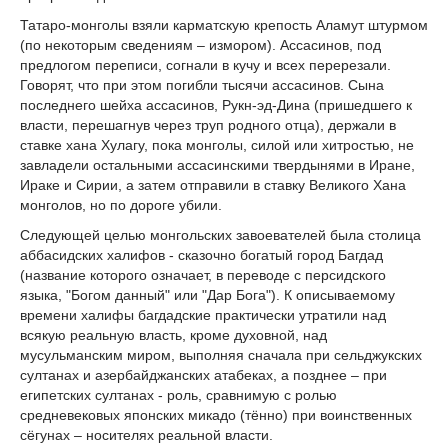
Татаро-монголы взяли карматскую крепость Аламут штурмом
(по некоторым сведениям – измором). Ассасинов, под
предлогом переписи, согнали в кучу и всех перерезали.
Говорят, что при этом погибли тысячи ассасинов. Сына
последнего шейха ассасинов, Рукн-эд-Дина (пришедшего к
власти, перешагнув через труп родного отца), держали в
ставке хана Хулагу, пока монголы, силой или хитростью, не
завладели остальными ассасинскими твердынями в Иране,
Ираке и Сирии, а затем отправили в ставку Великого Хана
монголов, но по дороге убили.
Следующей целью монгольских завоевателей была столица
аббасидских халифов - сказочно богатый город Багдад
(название которого означает, в переводе с персидского
языка, "Богом данный" или "Дар Бога"). К описываемому
времени халифы багдадские практически утратили над
всякую реальную власть, кроме духовной, над
мусульманским миром, выполняя сначала при сельджукских
султанах и азербайджанских атабеках, а позднее – при
египетских султанах - роль, сравнимую с ролью
средневековых японских микадо (тённо) при воинственных
сёгунах – носителях реальной власти.