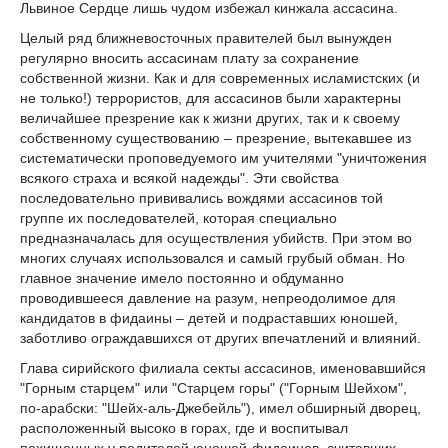
Львиное Сердце лишь чудом избежал кинжала ассасина.
Целый ряд ближневосточных правителей был вынужден
регулярно вносить ассасинам плату за сохранение
собственной жизни. Как и для современных исламистских (и
не только!) террористов, для ассасинов были характерны
величайшее презрение как к жизни других, так и к своему
собственному существованию – презрение, вытекавшее из
систематически проповедуемого им учителями "уничтожения
всякого страха и всякой надежды". Эти свойства
последовательно прививались вождями ассасинов той
группе их последователей, которая специально
предназначалась для осуществления убийств. При этом во
многих случаях использовался и самый грубый обман. Но
главное значение имело постоянно и обдуманно
проводившееся давление на разум, непреодолимое для
кандидатов в фидаины – детей и подраставших юношей,
заботливо ограждавшихся от других впечатлений и влияний.
Глава сирийского филиала секты ассасинов, именовавшийся
"Горным старцем" или "Старцем горы" ("Горным Шейхом",
по-арабски: "Шейх-аль-Джебейль"), имел обширный дворец,
расположенный высоко в горах, где и воспитывал
похищенных у родителей юношей-фидаинов, считавших