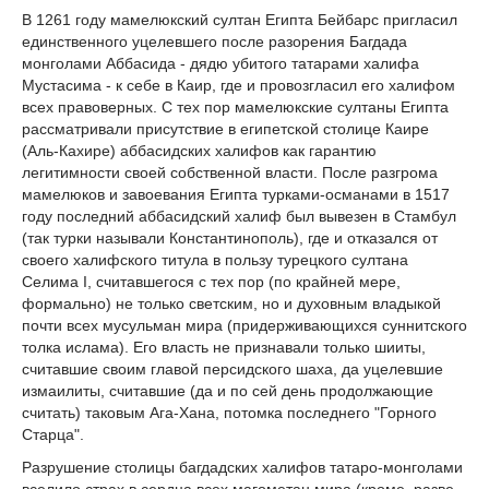
В 1261 году мамелюкский султан Египта Бейбарс пригласил
единственного уцелевшего после разорения Багдада
монголами Аббасида - дядю убитого татарами халифа
Мустасима - к себе в Каир, где и провозгласил его халифом
всех правоверных. С тех пор мамелюкские султаны Египта
рассматривали присутствие в египетской столице Каире
(Аль-Кахире) аббасидских халифов как гарантию
легитимности своей собственной власти. После разгрома
мамелюков и завоевания Египта турками-османами в 1517
году последний аббасидский халиф был вывезен в Стамбул
(так турки называли Константинополь), где и отказался от
своего халифского титула в пользу турецкого султана
Селима I, считавшегося с тех пор (по крайней мере,
формально) не только светским, но и духовным владыкой
почти всех мусульман мира (придерживающихся суннитского
толка ислама). Его власть не признавали только шииты,
считавшие своим главой персидского шаха, да уцелевшие
измаилиты, считавшие (да и по сей день продолжающие
считать) таковым Ага-Хана, потомка последнего "Горного
Старца".
Разрушение столицы багдадских халифов татаро-монголами