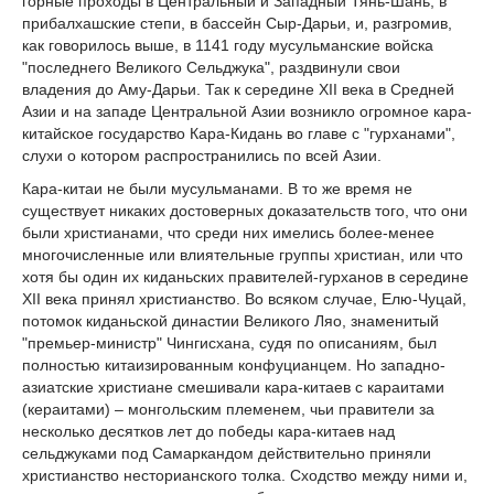
горные проходы в Центральный и Западный Тянь-Шань, в
прибалхашские степи, в бассейн Сыр-Дарьи, и, разгромив,
как говорилось выше, в 1141 году мусульманские войска
"последнего Великого Сельджука", раздвинули свои
владения до Аму-Дарьи. Так к середине XII века в Средней
Азии и на западе Центральной Азии возникло огромное кара-
китайское государство Кара-Кидань во главе с "гурханами",
слухи о котором распространились по всей Азии.
Кара-китаи не были мусульманами. В то же время не
существует никаких достоверных доказательств того, что они
были христианами, что среди них имелись более-менее
многочисленные или влиятельные группы христиан, или что
хотя бы один их киданьских правителей-гурханов в середине
XII века принял христианство. Во всяком случае, Елю-Чуцай,
потомок киданьской династии Великого Ляо, знаменитый
"премьер-министр" Чингисхана, судя по описаниям, был
полностью китаизированным конфуцианцем. Но западно-
азиатские христиане смешивали кара-китаев с караитами
(кераитами) – монгольским племенем, чьи правители за
несколько десятков лет до победы кара-китаев над
сельджуками под Самаркандом действительно приняли
христианство несторианского толка. Сходство между ними и,