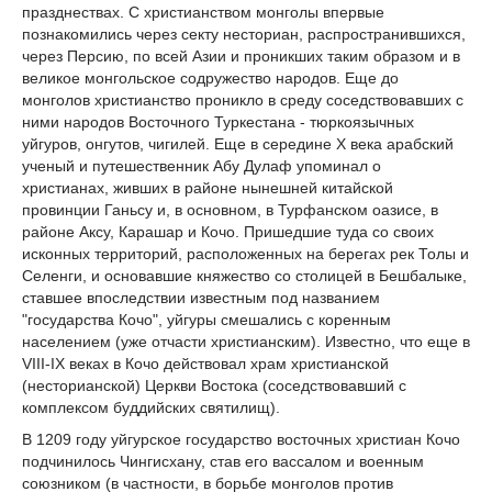
празднествах. С христианством монголы впервые
познакомились через секту несториан, распространившихся,
через Персию, по всей Азии и проникших таким образом и в
великое монгольское содружество народов. Еще до
монголов христианство проникло в среду соседствовавших с
ними народов Восточного Туркестана - тюркоязычных
уйгуров, онгутов, чигилей. Еще в середине Х века арабский
ученый и путешественник Абу Дулаф упоминал о
христианах, живших в районе нынешней китайской
провинции Ганьсу и, в основном, в Турфанском оазисе, в
районе Аксу, Карашар и Кочо. Пришедшие туда со своих
исконных территорий, расположенных на берегах рек Толы и
Селенги, и основавшие княжество со столицей в Бешбалыке,
ставшее впоследствии известным под названием
"государства Кочо", уйгуры смешались с коренным
населением (уже отчасти христианским). Известно, что еще в
VIII-IX веках в Кочо действовал храм христианской
(несторианской) Церкви Востока (соседствовавший с
комплексом буддийских святилищ).
В 1209 году уйгурское государство восточных христиан Кочо
подчинилось Чингисхану, став его вассалом и военным
союзником (в частности, в борьбе монголов против