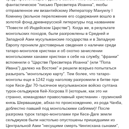
фантастическое "письмо Пресвитера Иоанна", якобы
отправленное им византийскому Императору Мануилу I
Комнину (вольное переложение его содержания вошло в
золотой фонд древнерусской литературы под названием
"Повести об Индейском Царстве"). Когда же, в результате
монгольских походов, были разгромлены в Средней и
Западной Азии мусульманские государства и в Западную
Европу проникли достоверные сведения о наличии среди
татаро-монголов христиан и об охотно зачислении
монгольскими ханами христиан к себе на службу, "франки"
вспомнили о "Царстве Пресвитера Иоанна" (или "Попа
Ивана") далеко на Востоке" и решили всерьез попытаться
разыграть "монгольскую карту". Тем более, что татаро-
монголы еще в 1242 году наголову разгромили в битве при
горе Кесе-Даг 70-тысячное мусульманское войско султана
турок-сельджуков Кей-Хосрова II (которым, как это ни
странно, командовал православный христианин - грузинский
князь Шервашидзе, абхаз по происхождению, из рода Чачба,
доблестно павший под монгольскими саблями)! После
разгрома турок татаро-монголами при Кесе-Даге земли
сельджуков были настолько опустошены пришедшими из
Центральной Азии "несущими смерть Чингисхана сынами",