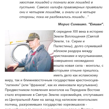
хвостам лошадей и погнали всех лошадей в
пустыню. Самого халифа правоверных привязали
они к четырем лошадям, и гнали их в четыре
стороны, пока не разбежались лошади..."
Морис Симашко. "Емшан".
К середине XIII века в историю
Земли Воплощения (Святой
Земли, т.е. Сирии и
Палестины), долго служившей
яблоком раздора между
христианами и мусульманами,
совершенно неожиданно
вошла новая сила - монголы, с
которыми отныне пришлось
иметь дело как исламскому
миру, так и ближневосточным государствам крестоносцев-
"латинян" (или "франков", как их именовали мусульмане).
Предвестником появления монголов на Переднем Востоке
стало вторжение в Святую Землю хорезмийцев, отступавших
из Центральной Азии на запад под натиском монгольских
полчищ, разгромивших государство хорезмшахов -