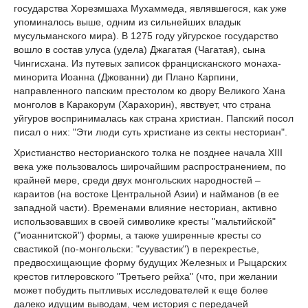
государства Хорезмшаха Мухаммеда, являвшегося, как уже
упоминалось выше, одним из сильнейших владык
мусульманского мира). В 1275 году уйгурское государство
вошло в состав улуса (удела) Джагатая (Чагатая), сына
Чингисхана. Из путевых записок францисканского монаха-
минорита Иоанна (Джованни) ди Плано Карпини,
направленного папским престолом ко двору Великого Хана
монголов в Каракорум (Харахорин), явствует, что страна
уйгуров воспринималась как страна христиан. Папский посол
писал о них: "Эти люди суть христиане из секты несториан".
Христианство несторианского толка не позднее начала XIII
века уже пользовалось широчайшим распространением, по
крайней мере, среди двух монгольских народностей –
караитов (на востоке Центральной Азии) и найманов (в ее
западной части). Временами влияние несториан, активно
использовавших в своей символике кресты "мальтийской"
("иоаннитской") формы, а также уширенные кресты со
свастикой (по-монгольски: "суувастик") в перекрестье,
предвосхищающие форму будущих Железных и Рыцарских
крестов гитлеровского "Третьего рейха" (что, при желании
может побудить пытливых исследователей к еще более
далеко идущим выводам, чем история с передачей