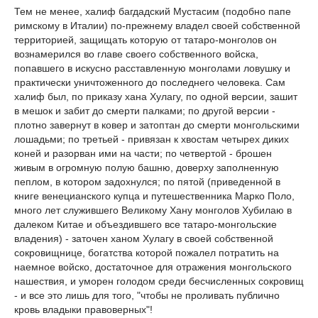
Тем не менее, халиф багдадский Мустасим (подобно папе
римскому в Италии) по-прежнему владел своей собственной
территорией, защищать которую от татаро-монголов он
вознамерился во главе своего собственного войска,
попавшего в искусно расставленную монголами ловушку и
практически уничтоженного до последнего человека. Сам
халиф был, по приказу хана Хулагу, по одной версии, зашит
в мешок и забит до смерти палками; по другой версии -
плотно завернут в ковер и затоптан до смерти монгольскими
лошадьми; по третьей - привязан к хвостам четырех диких
коней и разорван ими на части; по четвертой - брошен
живым в огромную полую башню, доверху заполненную
пеплом, в котором задохнулся; по пятой (приведенной в
книге венецианского купца и путешественника Марко Поло,
много лет служившего Великому Хану монголов Хубилаю в
далеком Китае и объездившего все татаро-монгольские
владения) - заточен ханом Хулагу в своей собственной
сокровищнице, богатства которой пожалел потратить на
наемное войско, достаточное для отражения монгольского
нашествия, и уморен голодом среди бесчисленных сокровищ
- и все это лишь для того, "чтобы не проливать публично
кровь владыки правоверных"!