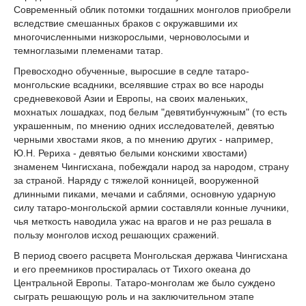
Современный облик потомки тогдашних монголов приобрели
вследствие смешанных браков с окружавшими их
многочисленными низкорослыми, черноволосыми и
темноглазыми племенами татар.
Превосходно обученные, выросшие в седле татаро-
монгольские всадники, вселявшие страх во все народы
средневековой Азии и Европы, на своих маленьких,
мохнатых лошадках, под белым "девятибунчужным" (то есть
украшенным, по мнению одних исследователей, девятью
черными хвостами яков, а по мнению других - например,
Ю.Н. Рериха - девятью белыми конскими хвостами)
знаменем Чингисхана, побеждали народ за народом, страну
за страной. Наряду с тяжелой конницей, вооруженной
длинными пиками, мечами и саблями, основную ударную
силу татаро-монгольской армии составляли конные лучники,
чья меткость наводила ужас на врагов и не раз решала в
пользу монголов исход решающих сражений.
В период своего расцвета Монгольская держава Чингисхана
и его преемников простиралась от Тихого океана до
Центральной Европы. Татаро-монголам же было суждено
сыграть решающую роль и на заключительном этапе