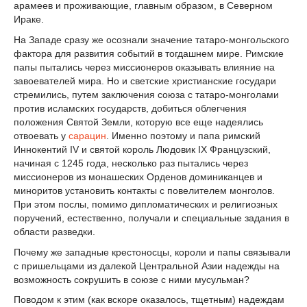
арамеев и проживающие, главным образом, в Северном
Ираке.
На Западе сразу же осознали значение татаро-монгольского
фактора для развития событий в тогдашнем мире. Римские
папы пытались через миссионеров оказывать влияние на
завоевателей мира. Но и светские христианские государи
стремились, путем заключения союза с татаро-монголами
против исламских государств, добиться облегчения
положения Святой Земли, которую все еще надеялись
отвоевать у
сарацин
. Именно поэтому и папа римский
Иннокентий IV и святой король Людовик IX Французский,
начиная с 1245 года, несколько раз пытались через
миссионеров из монашеских Орденов доминиканцев и
миноритов установить контакты с повелителем монголов.
При этом послы, помимо дипломатических и религиозных
поручений, естественно, получали и специальные задания в
области разведки.
Почему же западные крестоносцы, короли и папы связывали
с пришельцами из далекой Центральной Азии надежды на
возможность сокрушить в союзе с ними мусульман?
Поводом к этим (как вскоре оказалось, тщетным) надеждам