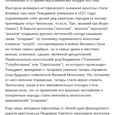
сильнейших в то время мусульманских владык Востока.
Фактором всемирно-исторического значения монголы стали
впервые при хане Темуджине (умершем в 1227 году),
подчинившем себе целый ряд азиатских народов (и потому
принявшем титул Чингисхан, то есть "Хан, великий как Море-
Океан"). В Европе монголов ("моголов", "моолов","мунгалов",
"моалов" тогдашних русских летописей) иногда называли
также "татарами", по этнониму подчиненного монголам
племени "тата(б)", поставлявшему в войско Великого Хана
не только самых храбрых, но и самых диких и жестоких
воинов, спаянных, однако, железной дисциплиной.
Первоначально монгольский род Борджигин ("Синеокие",
"Голубоглазые" или "Сероглазые"), из которого происходил
Темуджин, враждовал с татарами (именно татары отравили
отца будущего повелителя Великой Монголии). Но, потерпев
от него военное поражение, татары стали верно служить
Чингисхану, играя в его завоевательных походах столь
важную роль, что со временем его военные противники и
покоренные народы стали именовать монгольских
завоевателей "татарами".
Еще чаще западные европейцы (с легкой руки французского
короля-крестоносца Людовика Святого) именовали монголов