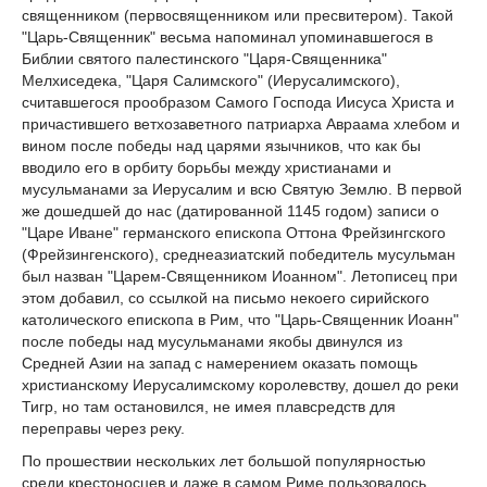
священником (первосвященником или пресвитером). Такой
"Царь-Священник" весьма напоминал упоминавшегося в
Библии святого палестинского "Царя-Священника"
Мелхиседека, "Царя Салимского" (Иерусалимского),
считавшегося прообразом Самого Господа Иисуса Христа и
причастившего ветхозаветного патриарха Авраама хлебом и
вином после победы над царями язычников, что как бы
вводило его в орбиту борьбы между христианами и
мусульманами за Иерусалим и всю Святую Землю. В первой
же дошедшей до нас (датированной 1145 годом) записи о
"Царе Иване" германского епископа Оттона Фрейзингского
(Фрейзингенского), cреднеазиатский победитель мусульман
был назван "Царем-Священником Иоанном". Летописец при
этом добавил, со ссылкой на письмо некоего сирийского
католического епископа в Рим, что "Царь-Священник Иоанн"
после победы над мусульманами якобы двинулся из
Средней Азии на запад с намерением оказать помощь
христианскому Иерусалимскому королевству, дошел до реки
Тигр, но там остановился, не имея плавсредств для
переправы через реку.
По прошествии нескольких лет большой популярностью
среди крестоносцев и даже в самом Риме пользовалось