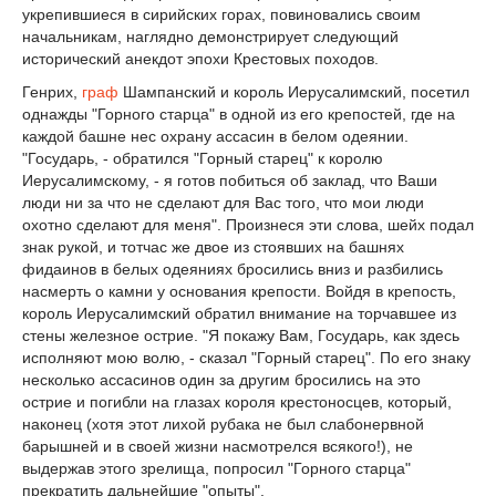
укрепившиеся в сирийских горах, повиновались своим
начальникам, наглядно демонстрирует следующий
исторический анекдот эпохи Крестовых походов.
Генрих,
граф
Шампанский и король Иерусалимский, посетил
однажды "Горного старца" в одной из его крепостей, где на
каждой башне нес охрану ассасин в белом одеянии.
"Государь, - обратился "Горный старец" к королю
Иерусалимскому, - я готов побиться об заклад, что Ваши
люди ни за что не сделают для Вас того, что мои люди
охотно сделают для меня". Произнеся эти слова, шейх подал
знак рукой, и тотчас же двое из стоявших на башнях
фидаинов в белых одеяниях бросились вниз и разбились
насмерть о камни у основания крепости. Войдя в крепость,
король Иерусалимский обратил внимание на торчавшее из
стены железное острие. "Я покажу Вам, Государь, как здесь
исполняют мою волю, - сказал "Горный старец". По его знаку
несколько ассасинов один за другим бросились на это
острие и погибли на глазах короля крестоносцев, который,
наконец (хотя этот лихой рубака не был слабонервной
барышней и в своей жизни насмотрелся всякого!), не
выдержав этого зрелища, попросил "Горного старца"
прекратить дальнейшие "опыты".