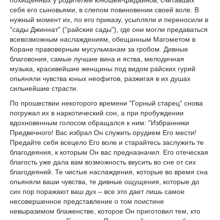
себя его сыновьями, в слепом повиновении своей воле. В
нужный момент их, по его приказу, усыпляли и переносили в
"сады Джиннат" ("райские сады"), где они могли предаваться
всевозможным наслаждениям, обещанным Магометом в
Коране правоверным мусульманам за гробом. Дивные
благовония, самые лучшие вина и яства, мелодичная
музыка, красивейшие женщины под видом райских гурий
опьяняли чувства юных неофитов, разжигая в их душах
сильнейшие страсти.
По прошествии некоторого времени "Горный старец" снова
погружал их в наркотический сон, а при пробуждении
вдохновенным голосом обращался к ним: "Избранники
Предвечного! Вас избрал Он служить орудием Его мести!
Предайте себя всецело Его воле и старайтесь заслужить те
благодеяния, к которым Он вас предназначил. Его отеческая
благость уже дала вам возможность вкусить во сне от сих
благодеяний. Те чистые наслаждения, которые во время сна
опьяняли ваши чувства, те дивные ощущения, которые до
сих пор поражают ваш дух – все это дает лишь самое
несовершенное представление о том поистине
невыразимом блаженстве, которое Он приготовил тем, кто