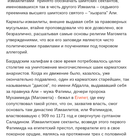
"измаилитами" принято обозначать шиитских сектантов,
именовавшихся так в честь другого Измаила – седьмого
преемника высшего шиитского святого – "хызрата" Али.
Карматы-измаилиты, внешне выдавая себя за правоверных
мусульман, втайне проповедовали что все дозволено, все
безразлично, расшатывая самые основы религии Магомета
утверждениями, что все его заповеди являются чисто
политическими правилами и поучениями под покровом
аллегорий.
Багдадским халифам в свое время потребовалось целое
столетие на уничтожение многочисленных шаек карматских
анархистов. Когда их движение было, казалось, уже
окончательно подавлено, один из карматских старейшин, так
называемых "даисов", по имени Абдалла, выдававший себя
за правнука Али – мужа Фатимы, дочери пророка
Мухаммеда (Магомета) - бежал в
Египет
, где ему
сопутствовал такой успех, что он, захватив власть, смог
основать там династию Измаилитов, или Фатимидов,
властвовавшую с 909 по 1171 год и свергнутую султаном
Саладином. Измаилитские сектанты, возведя этого первого
Фатимида на египетский престол, превратили его в свое
покорное орудие, являясь на протяжении трех с половиной