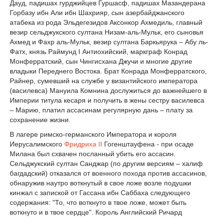
Дауд, падишах гурджийцев Гуршасф, падишах Мазандерана
Горбазу ибн Али ибн Шахрияр, сын азербайджанского
атабека из рода Эльдегезидов Аксонкор Ахмедиль, главный
везир сельджукского султана Низам-аль-Мульк, его сыновья
Ахмед и Фахр аль-Мульк, везир султана Баркьярука – Абу ль-
Фатх, князь Раймунд I Антиохийский, маркграф Конрад
Монферратский, сын Чингисхана Джучи и многие другие
владыки Переднего Востока. Брат Конрада Монферратского,
Райнер, сумевший на службе у византийского императора
(василевса) Мануила Комнина дослужиться до важнейшего в
Империи титула кесаря и получить в жены сестру василевса
– Марию, платил ассасинам регулярную дань – плату за
сохранение жизни.
В лагере римско-германского Императора и короля
Иерусалимского
Фридриха II
Гогенштауфена - при осаде
Милана был схвачен посланный убить его ассасин.
Сельджукский султан Санджар (по другим версиям – халиф
багдадский) отказался от военного похода против ассасинов,
обнаружив наутро воткнутый в свое ложе возле подушки
кинжал с запиской от Гассана ибн Саббаха следующего
содержания: "То, что воткнуто в твое ложе, может быть
воткнуто и в твое сердце". Король Английский Ричард