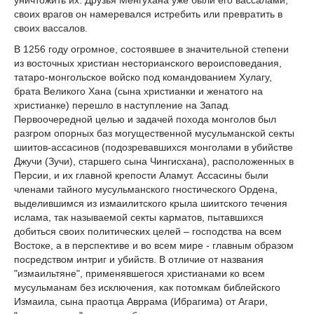
своих врагов он намеревался истребить или превратить в
своих вассалов.
В 1256 году огромное, состоявшее в значительной степени
из восточных христиан несторианского вероисповедания,
татаро-монгольское войско под командованием Хулагу,
брата Великого Хана (сына христианки и женатого на
христианке) перешло в наступление на Запад.
Первоочередной целью и задачей похода монголов был
разгром опорных баз могущественной мусульманской секты
шиитов-ассасинов (подозревавшихся монголами в убийстве
Джучи (Зучи), старшего сына Чингисхана), расположенных в
Персии, и их главной крепости Аламут. Ассасины были
членами тайного мусульманского гностического Ордена,
выделившимся из измаилитского крыла шиитского течения
ислама, так называемой секты карматов, пытавшихся
добиться своих политических целей – господства на всем
Востоке, а в перспективе и во всем мире - главным образом
посредством интриг и убийств. В отличие от названия
"измаильтяне", применявшегося христианами ко всем
мусульманам без исключения, как потомкам библейского
Измаила, сына праотца Авррама (Ибрагима) от Агари,