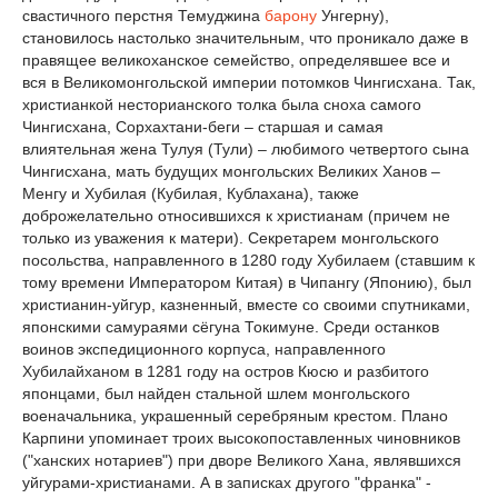
свастичного перстня Темуджина
барону
Унгерну),
становилось настолько значительным, что проникало даже в
правящее великоханское семейство, определявшее все и
вся в Великомонгольской империи потомков Чингисхана. Так,
христианкой несторианского толка была сноха самого
Чингисхана, Сорхахтани-беги – старшая и самая
влиятельная жена Тулуя (Тули) – любимого четвертого сына
Чингисхана, мать будущих монгольских Великих Ханов –
Менгу и Хубилая (Кубилая, Кублахана), также
доброжелательно относившихся к христианам (причем не
только из уважения к матери). Секретарем монгольского
посольства, направленного в 1280 году Хубилаем (ставшим к
тому времени Императором Китая) в Чипангу (Японию), был
христианин-уйгур, казненный, вместе со своими спутниками,
японскими самураями сёгуна Токимуне. Среди останков
воинов экспедиционного корпуса, направленного
Хубилайханом в 1281 году на остров Кюсю и разбитого
японцами, был найден стальной шлем монгольского
военачальника, украшенный серебряным крестом. Плано
Карпини упоминает троих высокопоставленных чиновников
("ханских нотариев") при дворе Великого Хана, являвшихся
уйгурами-христианами. А в записках другого "франка" -