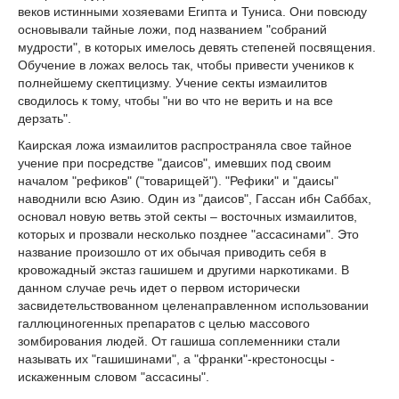
веков истинными хозяевами Египта и Туниса. Они повсюду
основывали тайные ложи, под названием "собраний
мудрости", в которых имелось девять степеней посвящения.
Обучение в ложах велось так, чтобы привести учеников к
полнейшему скептицизму. Учение секты измаилитов
сводилось к тому, чтобы "ни во что не верить и на все
дерзать".
Каирская ложа измаилитов распространяла свое тайное
учение при посредстве "даисов", имевших под своим
началом "рефиков" ("товарищей"). "Рефики" и "даисы"
наводнили всю Азию. Один из "даисов", Гассан ибн Саббах,
основал новую ветвь этой секты – восточных измаилитов,
которых и прозвали несколько позднее "ассасинами". Это
название произошло от их обычая приводить себя в
кровожадный экстаз гашишем и другими наркотиками. В
данном случае речь идет о первом исторически
засвидетельствованном целенаправленном использовании
галлюциногенных препаратов с целью массового
зомбирования людей. От гашиша соплеменники стали
называть их "гашишинами", а "франки"-крестоносцы -
искаженным словом "ассасины".