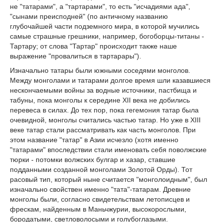
не "татарами", а "тартарами", то есть "исчадиями ада",
"сынами преисподней" (по античному названию
глубочайшей части подземного мира, в которой мучились
самые страшные грешники, например, богоборцы-титаны -
Тартару; от слова "Тартар" происходит также наше
выражение "провалиться в тартарары").
Изначально татары были южными соседями монголов.
Между монголами и татарами долгое время шли казавшиеся
нескончаемыми войны за водные источники, пастбища и
табуны, пока монголы к середине XII века не добились
перевеса в силах. До тех пор, пока гегемония татар была
очевидной, монголы считались частью татар. Но уже в XIII
веке татар стали рассматривать как часть монголов. При
этом название "татар" в Азии исчезло (хотя именно
"татарами" впоследствии стали именовать себя поволжские
тюрки - потомки волжских булгар и хазар, ставшие
подданными созданной монголами Золотой Орды). Тот
расовый тип, который ныне считается "монголоидным", был
изначально свойствен именно "тата"-татарам. Древние
монголы были, согласно свидетельствам летописцев и
фрескам, найденным в Маньчжурии, высокорослыми,
бородатыми, светловолосыми и голубоглазыми.