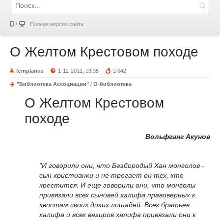
Полная версия сайта
О Желтом Крестовом походе
templarius
1-12-2011, 19:35
2 042
"Библиотека Ассоциации"
/
О-библиотека
О Желтом Крестовом
походе
Вольфганг Акунов
"И говорили они, что Безбородый Хан монголов -
сын христианки и не трогает он тех, кто
крестится. И еще говорили они, что монголы
привязали всех сыновей халифа правоверных к
хвостам своих диких лошадей. Всех братьев
халифа и всех везиров халифа привязали они к