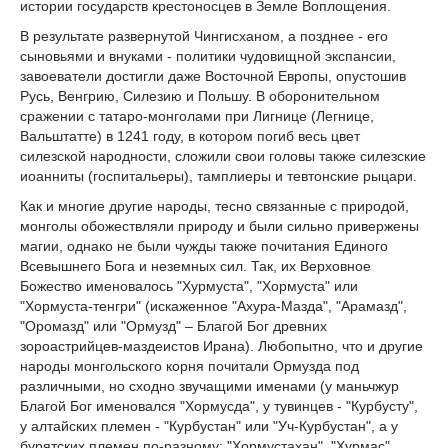
истории государств крестоносцев в Земле Воплощения.
В результате развернутой Чингисханом, а позднее - его
сыновьями и внуками - политики чудовищной экспансии,
завоеватели достигли даже Восточной Европы, опустошив
Русь, Венгрию, Силезию и Польшу. В оборонительном
сражении с татаро-монголами при Лигнице (Легнице,
Вальштатте) в 1241 году, в котором погиб весь цвет
силезской народности, сложили свои головы также силезские
иоанниты (госпитальеры), тамплиеры и тевтонские рыцари.
Как и многие другие народы, тесно связанные с природой,
монголы обожествляли природу и были сильно привержены
магии, однако не были чужды также почитания Единого
Всевышнего Бога и неземных сил. Так, их Верховное
Божество именовалось "Хурмуста", "Хормуста" или
"Хормуста-тенгри" (искаженное "Ахура-Мазда", "Арамазд",
"Оромазд" или "Ормузд" – Благой Бог древних
зороастрийцев-маздеистов Ирана). Любопытно, что и другие
народы монгольского корня почитали Ормузда под
различными, но сходно звучащими именами (у маньчжур
Благой Бог именовался "Хормусда", у тувинцев - "Курбусту",
у алтайских племен - "Курбустан" или "Уч-Курбустан", а у
бурятских племен по-разному: "Хормустахан", "Хурмас",