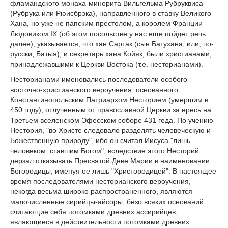
фламандского монаха-минорита Вильгельма Рубруквиса
(Рубрука или Рюисбрэка), направленного в ставку Великого
Хана, но уже не папским престолом, а королем Франции
Людовиком IX (об этом посольстве у нас еще пойдет речь
далее), указывается, что хан Сартак (сын Батухана, или, по-
русски, Батыя), и секретарь хана Койяк, были христианами,
принадлежавшими к Церкви Востока (т.е. несторианами).
Несторианами именовались последователи особого
восточно-христианского вероучения, основанного
Константинопольским Патриархом Несторием (умершим в
450 году), отлученным от православной Церкви за ересь на
Третьем вселенском Эфесском соборе 431 года. По учению
Нестория, "во Христе следовало разделять человеческую и
Божественную природу", ибо он считал Иисуса "лишь
человеком, ставшим Богом"; вследствие этого Несторий
дерзал отказывать Пресвятой Деве Марии в наименовании
Богородицы, именуя ее лишь "Христородицей". В настоящее
время последователями несторианского вероучения,
некогда весьма широко распространенного, являются
малочисленные сирийцы-айсоры, безо всяких оснований
считающие себя потомками древних ассирийцев,
являющиеся в действительности потомками древних