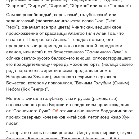
"Хюрмас", "Хирмус", "Хирмас", "Хёрмос" или даже "Тюрмас").
Сам же рыжебородый, сероглазый, голубоглазый или
зеленоглазый (тюркско-монгольское слово "кок" ("кёк",
"геок"), означает все три цвета) Чингисхан, ведший свое
происхождение от красавицы Алангоо (или Алан Гоа, что
означает "Прекрасная Аланка" - следовательно, его
прародительница принадлежала к иранской народности
аланов, или асов) и от божественного "Солнечного Луча" в
облике светло-русого белокожего юноши, оплодотворившего
его прародительницу через дымоход ее юрты (налицо своего
рода параллель с христианским представлением о
Непорочном Зачатии), именовал незримое верховное
Божество, которому поклонялся, "Вечным Голубым (Синим)
Небом (Кок Тенгри)".
Монголы считали голубизну глаз и русые (рыжеватые)
волосы членов рода Борджигин следствием происхождения
от "Солнечного Луча".
Об
отличии внешности Борджигинов от
прочих северных кочевников китайский летописец Чжао Хун
писал:
"Татары не очень высоки ростом...Лица у них широкие, скулы
большие...Борода редкая. Темуджин (Чингисхан - В.А.) -