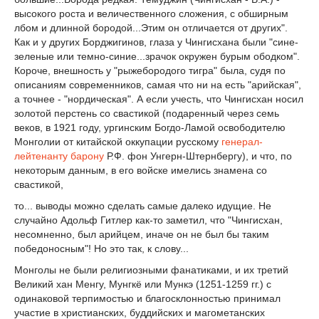
высокого роста и величественного сложения, с обширным
лбом и длинной бородой...Этим он отличается от других".
Как и у других Борджигинов, глаза у Чингисхана были "сине-
зеленые или темно-синие...зрачок окружен бурым ободком".
Короче, внешность у "рыжебородого тигра" была, судя по
описаниям современников, самая что ни на есть "арийская",
а точнее - "нордическая". А если учесть, что Чингисхан носил
золотой перстень со свастикой (подаренный через семь
веков, в 1921 году, ургинским Богдо-Ламой освободителю
Монголии от китайской оккупации русскому
генерал-
лейтенанту
барону
Р.Ф. фон Унгерн-Штернбергу), и что, по
некоторым данным, в его войске имелись знамена со
свастикой,
то... выводы можно сделать самые далеко идущие. Не
случайно Адольф Гитлер как-то заметил, что "Чингисхан,
несомненно, был арийцем, иначе он не был бы таким
победоносным"! Но это так, к слову...
Монголы не были религиозными фанатиками, и их третий
Великий хан Менгу, Мунгкё или Мункэ (1251-1259 гг.) с
одинаковой терпимостью и благосклонностью принимал
участие в христианских, буддийских и магометанских