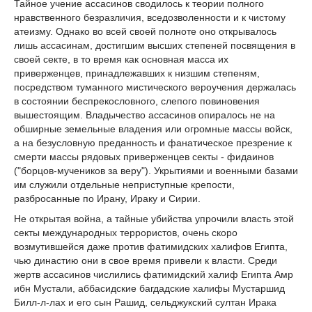
Тайное учение ассасинов сводилось к теории полного
нравственного безразличия, вседозволенности и к чистому
атеизму. Однако во всей своей полноте оно открывалось
лишь ассасинам, достигшим высших степеней посвящения в
своей секте, в то время как основная масса их
приверженцев, принадлежавших к низшим степеням,
посредством туманного мистического вероучения держалась
в состоянии беспрекословного, слепого повиновения
вышестоящим. Владычество ассасинов опиралось не на
обширные земельные владения или огромные массы войск,
а на безусловную преданность и фанатическое презрение к
смерти массы рядовых приверженцев секты - фидаинов
("борцов-мучеников за веру"). Укрытиями и военными базами
им служили отдельные неприступные крепости,
разбросанные по Ирану, Ираку и Сирии.
Не открытая война, а тайные убийства упрочили власть этой
секты международных террористов, очень скоро
возмутившейся даже против фатимидских халифов Египта,
чью династию они в свое время привели к власти. Среди
жертв ассасинов числились фатимидский халиф Египта Амр
ибн Мустали, аббасидские багдадские халифы Мустаршид
Билл-л-лах и его сын Рашид, сельджукский султан Ирака