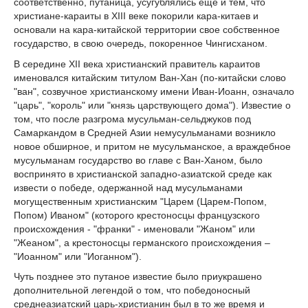
соответственно, путаница, усугублялись еще и тем, что
христиане-караиты в XIII веке покорили кара-китаев и
основали на кара-китайской территории свое собственное
государство, в свою очередь, покоренное Чингисханом.
В середине XII века христианский правитель караитов
именовался китайским титулом Ван-Хан (по-китайски слово
"ван", созвучное христианскому имени Иван-Иоанн, означало
"царь", "король" или "князь царствующего дома"). Известие о
том, что после разгрома мусульман-сельджуков под
Самаркандом в Средней Азии немусульманами возникло
новое обширное, и притом не мусульманское, а враждебное
мусульманам государство во главе с Ван-Ханом, было
воспринято в христианской западно-азиатской среде как
извести о победе, одержанной над мусульманами
могущественным христианским "Царем (Царем-Попом,
Попом) Иваном" (которого крестоносцы французского
происхождения - "франки" - именовали "Жаном" или
"Жеаном", а крестоносцы германского происхождения –
"Иоанном" или "Иоганном").
Чуть позднее это путаное известие было приукрашено
дополнительной легендой о том, что победоносный
среднеазиатский царь-христианин был в то же время и