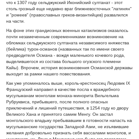
что к 1307 году сельджукский Иконийский султанат - этот
столь грозный еще недавно враг ближневосточных "латинян"
и "ромеев" (православных греков-византийцев) развалился
на части.
На фоне этих грандиозных военных катаклизмов оказалось
почти незамеченным современниками возникновение на
обломках сельджукского султаната независимого княжества
(бейлика) турок-османов (названных так по имени своего
предводителя Османа - вождя маленького кочевого рода,
выделившегося из состава большого огузского племени
Кайы). Впрочем, история возникновения Османской державы
выходит за рамки нашего повествования.
Как уже упоминалось выше, король-крестоносец Людовик IX
Французский направил в качестве посла к враждебного
мусульманам монголам монаха-минорита Вильгельма
Рубруквиса, прибывшего, после полного опасных
приключений и лишений путешествия, в 1254 году ко двору
Великого Хана и принятого самим Менгу. Он застал
монгольского владыку пребывавшим в готовности напасть на
мусульманские государства Западной Азии, не изъявившие
желания добровольно признать себя вассалами монголов, и
уничтожить их. Друзья Менгухана уже были его вассалами,