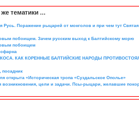
же тематики ...
я Русь. Поражение рыцарей от монголов и при чем тут Святая
довым побоищем. Зачем русским выход к Балтийскому морю
довым побоищем
исфарна
 КОСА. КАК КОРЕННЫЕ БАЛТИЙСКИЕ НАРОДЫ ПРОТИВОСТОЯ
 посадник
аля открыта «Историческая тропа «Суздальское Ополье»
я возникновения, цели и задачи. Псы-рыцари, желавшие поко