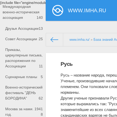
{include file="engine/modules/saperu/head.php"}
Международная
WWW.IMHA.RU
военно-историческая
ассоциация
140
Друзья Ассоциации
13
Совет Ассоциации
25
www.imha.ru/
»
База знаний А
Приказы,
циркулярные письма,
распоряжения по
Русь
Ассоциации
11
Русь – название народа, пере
Сценарные планы
5
Ученые, производившие начало
племенем. Они толковали слова
Военно-исторический
норманны.
фестиваль "ДЕНЬ
Другие ученые признавали Рус
БОРОДИНА"
62
которые выражались так: "Русь
Москва за нами. 1941
знаменитейшие из всех славянс
год.
8
скандинавских варягов не было