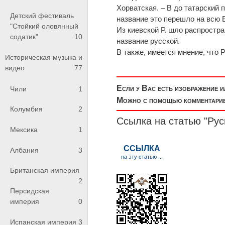
Хорватская. – В до татарский
Детский фестиваль
название это перешло на всю 
"Стойкий оловянный
Из киевской Р. шло распростра
содатик"
10
название русской.
В также, имеется мнение, что Р
Историческая музыка и
видео
77
Если у Вас есть изображение 
Чили
1
Можно с помощью комментариев
Колумбия
2
Ссылка на статью "Рус
Мексика
1
Албания
3
Британская империя
2
Персидская
империя
0
Испанская империя
3