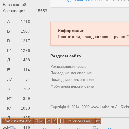
996d67df0d686ca
от
9-12-2011, 
База знаний
Ассоциации
15653
"А"
1716
Информация
"Б"
1507
Посетители, находящиеся в группе
Г
"В"
1217
"Г"
1226
Разделы сайта
"Д"
1438
Расширенный поиск
"Е"
114
Последние добавления
"Ж"
54
Последние комментарии
Мобильная версия сайта
"З"
262
"И"
389
Copyright © 2014–2022
www.imha.ru
All Righ
"К"
1030
"Л"
295
"М"
419