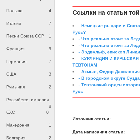
Польша
4
Ссылки на статьи той 
Италия
7
-
Немецкие рыцари и Свята
Русь?
Песни Союза ССР
1
-
Что реально стоит за Ле
-
Что реально стоит за Ле
Франция
9
-
Эрдвульф, епископ Линд
-
КУРЛЯНДИЯ И КУРШСКАЯ
Германия
7
ТЕВТОНАМ
-
Ахмыл, Федор Данилович,
США
3
-
В городском округе Сузд
-
Тевтонский орден истори
Румыния
2
Русь
Российская империя
8
СХС
0
Источник статьи:
Македония
1
Дата написания статьи:
Болгария
2