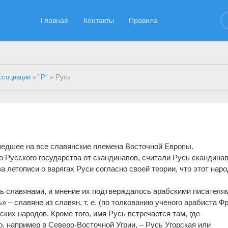
Главная
Контакты
Правила
ссоциации
»
"Р"
» Русь
шедшее на все славянские племена Восточной Европы.
 Русского государства от скандинавов, считали Русь скандина
 летописи о варягах Руси согласно своей теории, что этот наро
ь славянами, и мнение их подтверждалось арабскими писателя
» – славяне из славян, т. е. (по толкованию ученого арабиста Ф
ких народов. Кроме того, имя Русь встречается там, где
, например в Северо-Восточной Угрии, – Русь Угорская или