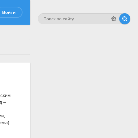
Войти
вским
д –
ми,
рена)