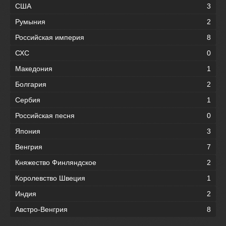
США
3
Румыния
2
Российская империя
8
СХС
0
Македония
1
Болгария
2
Сербия
1
Российская песня
0
Япония
3
Венгрия
7
Княжество Финляндское
2
Королевство Швеция
1
Индия
2
Австро-Венгрия
8