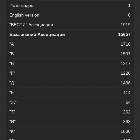
Фото-видео
1
English version
0
"ВЕСТИ" Ассоциации
1919
База знаний Ассоциации
15657
"А"
1716
"Б"
1507
"В"
1217
"Г"
1226
"Д"
1438
"Е"
114
"Ж"
54
"З"
262
"И"
393
"К"
1030