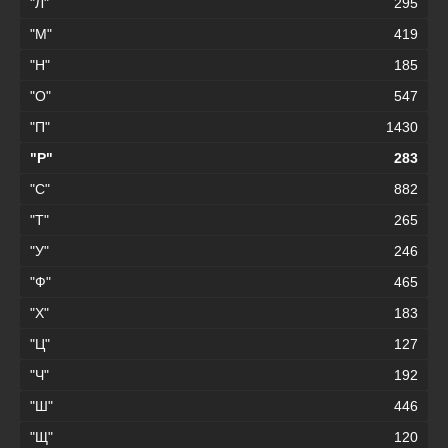
"Л"
295
"М"
419
"Н"
185
"О"
547
"П"
1430
"Р"
283
"С"
882
"Т"
265
"У"
246
"Ф"
465
"Х"
183
"Ц"
127
"Ч"
192
"Ш"
446
"Щ"
120