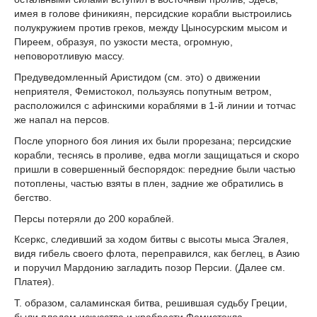
имея в голове финикиян, персидские корабли выстроились
полукружием против греков, между Цыносурским мысом и
Пиреем, образуя, по узкости места, огромную,
неповоротливую массу.
Предуведомленный Аристидом (см. это) о движении
неприятеля, Фемистокол, пользуясь попутным ветром,
расположился с афинскими кораблями в 1-й линии и тотчас
же напал на персов.
После упорного боя линия их были прорезана; персидские
корабли, теснясь в проливе, едва могли защищаться и скоро
пришли в совершенный беспорядок: передние были частью
потоплены, частью взяты в плен, задние же обратились в
бегство.
Персы потеряли до 200 кораблей.
Ксеркс, следивший за ходом битвы с высоты мыса Эгалея,
видя гибель своего флота, переправился, как беглец, в Азию
и поручил Мардонию загладить позор Персии. (Далее см.
Платея).
Т. образом, саламинская битва, решившая судьбу Греции,