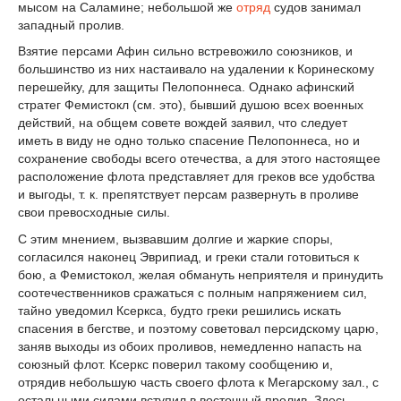
мысом на Саламине; небольшой же
отряд
судов занимал
западный пролив.
Взятие персами Афин сильно встревожило союзников, и
большинство из них настаивало на удалении к Коринескому
перешейку, для защиты Пелопоннеса. Однако афинский
стратег Фемистокл (см. это), бывший душою всех военных
действий, на общем совете вождей заявил, что следует
иметь в виду не одно только спасение Пелопоннеса, но и
сохранение свободы всего отечества, а для этого настоящее
расположение флота представляет для греков все удобства
и выгоды, т. к. препятствует персам развернуть в проливе
свои превосходные силы.
С этим мнением, вызвавшим долгие и жаркие споры,
согласился наконец Эврипиад, и греки стали готовиться к
бою, а Фемистокол, желая обмануть неприятеля и принудить
соотечественников сражаться с полным напряжением сил,
тайно уведомил Ксеркса, будто греки решились искать
спасения в бегстве, и поэтому советовал персидскому царю,
заняв выходы из обоих проливов, немедленно напасть на
союзный флот. Ксеркс поверил такому сообщению и,
отрядив небольшую часть своего флота к Мегарскому зал., с
остальными силами вступил в восточный пролив, Здесь,