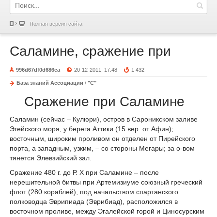
Полная версия сайта
Саламине, сражение при
996d67df0d686ca
20-12-2011, 17:48
1 432
База знаний Ассоциации
/
"С"
Сражение при Саламине
Саламин (сейчас – Кулюри), остров в Сароникском заливе
Эгейского моря, у берега Аттики (15 вер. от Афин);
восточным, широким проливом он отделен от Пирейского
порта, а западным, узким, – со стороны Мегары; за о-вом
тянется Элевзийский зал.
Сражение 480 г. до Р. X при Саламине – после
нерешительной битвы при Артемизиуме союзный греческий
флот (280 кораблей), под начальством спартанского
полководца Эврипиада (Эврибиад), расположился в
восточном проливе, между Эгалейской горой и Циносурским