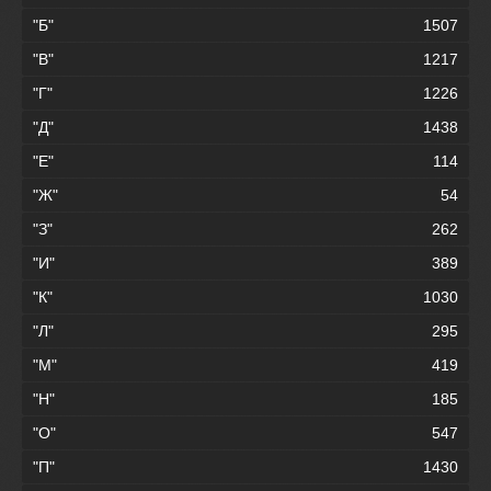
"Б"
1507
"В"
1217
"Г"
1226
"Д"
1438
"Е"
114
"Ж"
54
"З"
262
"И"
389
"К"
1030
"Л"
295
"М"
419
"Н"
185
"О"
547
"П"
1430