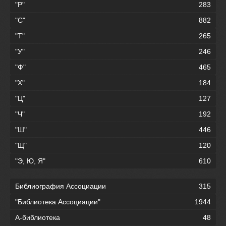
"Р"
283
"С"
882
"Т"
265
"У"
246
"Ф"
465
"Х"
184
"Ц"
127
"Ч"
192
"Ш"
446
"Щ"
120
"Э, Ю, Я"
610
Библиография Ассоциации
315
"Библиотека Ассоциации"
1944
А-библиотека
48