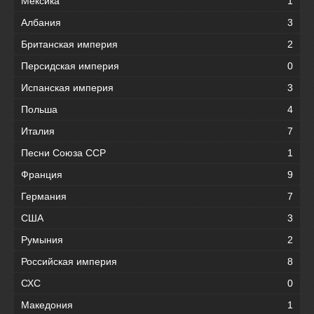
Мексика
1
Албания
3
Британская империя
2
Персидская империя
0
Испанская империя
3
Польша
4
Италия
7
Песни Союза ССР
1
Франция
9
Германия
7
США
3
Румыния
2
Российская империя
8
СХС
0
Македония
1