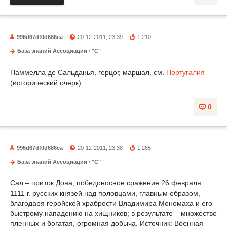
996d67df0d686ca
20-12-2011, 23:39
1 210
База знаний Ассоциации
/
"С"
Паммелла де Сальданья, герцог, маршал, см.
Португалия
(исторический очерк). ...
0
996d67df0d686ca
20-12-2011, 23:38
1 265
База знаний Ассоциации
/
"С"
Сал – приток Дона, победоносное сражение 26 февраля
1111 г. русских князей над половцами, главным образом,
благодаря геройской храбрости Владимира Мономаха и его
быстрому нападению на хищников; в результате – множество
пленных и богатая, огромная добыча. Источник: Военная