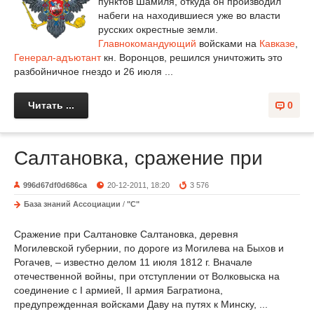
пунктов Шамиля, откуда он производил
набеги на находившиеся уже во власти
русских окрестные земли.
Главнокомандующий
войсками на
Кавказе
,
Генерал-адъютант
кн. Воронцов, решился уничтожить это
разбойничное гнездо и 26 июля ...
Читать ...
0
Салтановка, сражение при
996d67df0d686ca
20-12-2011, 18:20
3 576
База знаний Ассоциации
/
"С"
Сражение при Салтановке Салтановка, деревня
Могилевской губернии, по дороге из Могилева на Быхов и
Рогачев, – известно делом 11 июля 1812 г. Вначале
отечественной войны, при отступлении от Волковыска на
соединение с I армией, II армия Багратиона,
предупрежденная войсками Даву на путях к Минску, ...