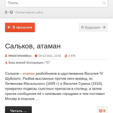
Полная версия сайта
В прошлое
В будущее
Сальков, атаман
996d67df0d686ca
20-12-2011, 23:42
2 479
База знаний Ассоциации
/
"С"
Сальков –
атаман
разбойников в царствование Василия IV
Шуйского. Разбив высланных против него воевод, кн.
Литвинова-Масальского (1609 г.) и Василия Сукина (1610),
прекратил подвозы съестных припасов в столицу, а затем
пресек сообщения её с низовыми городами и тем поставил
Москву в опасное ...
Читать ...
0