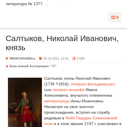
литература № 1377. ...
0
Салтыков, Николай Иванович,
князь
996d67df0d686ca
20-12-2011, 21:01
3 530
База знаний Ассоциации
/
"С"
Салтыков, князь Николай Иванович
(1736 †1816),
генерал-фельдмаршал
,
сын
генерал-аншефа
Ивана
Алексеевича, внучатого племянника
императрицы
Анны Иоанновны.
Несмотря на свое знатное
происхождение, вступил на службу
рядовым в
Лейб-Гвардии Семеновский
полк
и в этом звании 1747 г. участвовал в