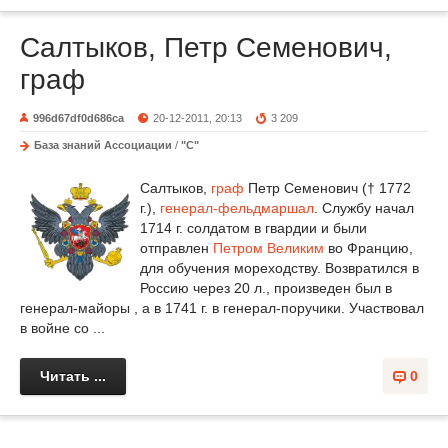
Салтыков, Петр Семенович,
граф
996d67df0d686ca
20-12-2011, 20:13
3 209
База знаний Ассоциации
/
"С"
Салтыков,
граф
Петр Семенович († 1772
г.),
генерал-фельдмаршал
. Службу начал
1714 г. солдатом в гвардии и были
отправлен
Петром Великим
во Францию,
для обучения мореходству. Возвратился в
Россию через 20 л., произведен был в
генерал-майоры , а в 1741 г. в генерал-поручики. Участвовал
в войне со ...
Читать ...
0