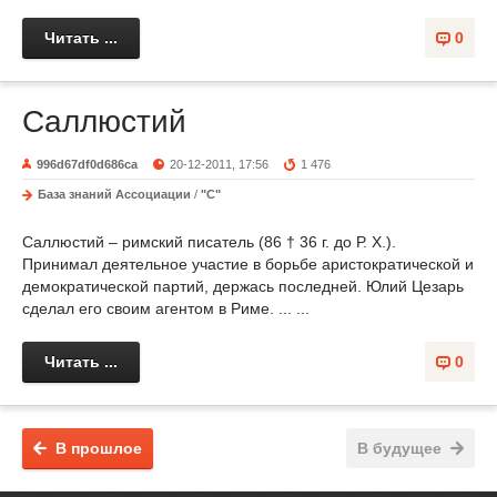
Читать ...
0
Саллюстий
996d67df0d686ca
20-12-2011, 17:56
1 476
База знаний Ассоциации
/
"С"
Саллюстий – римский писатель (86 † 36 г. до Р. X.).
Принимал деятельное участие в борьбе аристократической и
демократической партий, держась последней. Юлий Цезарь
сделал его своим агентом в Риме. ... ...
Читать ...
0
В прошлое
В будущее