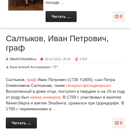
походе ...
Читать ...
0
Салтыков, Иван Петрович,
граф
996d67df0d686ca
20-12-2011, 20:42
3 537
База знаний Ассоциации
/
"С"
Салтыков,
граф
Иван Петрович (1730 †1805), сын Петра
Семёновича Салтыкова, также
генерал-фельдмаршал
.
Воспитанный в доме отца, поступил в гвардию и на 15-м году
от роду был
камер-юнкером
. В 1758 г. участвовал в занятии
Кёнигсберга и взятии Эльбинга; сражался при Цорндорфе. В
1760 г. переименован в ...
Читать ...
0