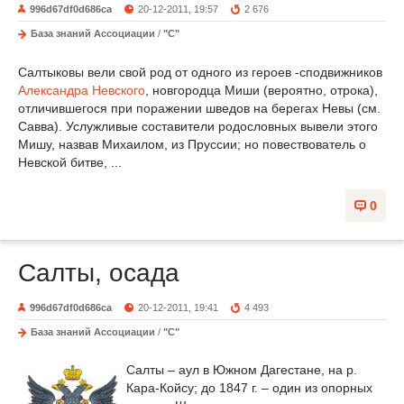
996d67df0d686ca
20-12-2011, 19:57
2 676
База знаний Ассоциации
/
"С"
Салтыковы вели свой род от одного из героев -сподвижников
Александра Невского
, новгородца Миши (вероятно, отрока),
отличившегося при поражении шведов на берегах Невы (см.
Савва). Услужливые составители родословных вывели этого
Мишу, назвав Михаилом, из Пруссии; но повествователь о
Невской битве, ...
0
Салты, осада
996d67df0d686ca
20-12-2011, 19:41
4 493
База знаний Ассоциации
/
"С"
Салты – аул в Южном Дагестане, на р.
Кара-Койсу; до 1847 г. – один из опорных