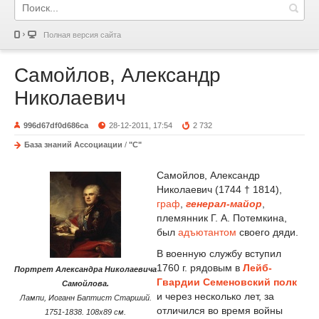
Полная версия сайта
Самойлов, Александр
Николаевич
996d67df0d686ca
28-12-2011, 17:54
2 732
База знаний Ассоциации
/
"С"
Самойлов, Александр
Николаевич (1744 † 1814),
граф
,
генерал-майор
,
племянник Г. А. Потемкина,
был
адъютантом
своего дяди.
В военную службу вступил
1760 г. рядовым в
Лейб-
Портрет Александра Николаевича
Гвардии Семеновский полк
Самойлова.
и через несколько лет, за
Лампи, Иоганн Баптист Старший.
отличился во время войны
1751-1838. 108х89 см.