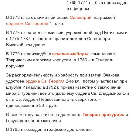
1768-1774 гг., был произведен
в офицеры.
В 1773 г., за отличие при осаде
Силистрии
, награжден
орденом Св. Георгия
4-го кл.
В 1775 г. состоял в комиссии, учреждённой над Пугачевым и
в 1775-1787 гг. состоял правителем дел Совета при
Высочайшем дворе.
В 1779 г. произведён в
генерал-майоры
, командовал
Таврическим егерским корпусом, а 1786 – в Генерал-
поручики.
За распорядительность и храбрость при взятии Очакова
удостоен
ордена Св. Георгия
2-го кл.; потом участвовал при
штурме Измаила, а 1792 г. привез известие о заключении
мира с Турцией; все это дало ему ордена Св. Владимира 1-й
ст. и Св. Андрея Первозванного и, сверх того, –
единовременно 30 т. руб.
В том же году назначен на должность
Генерал-прокурора
и
Государственного казначея.
В 1795 г. возведен в графское достоинство.