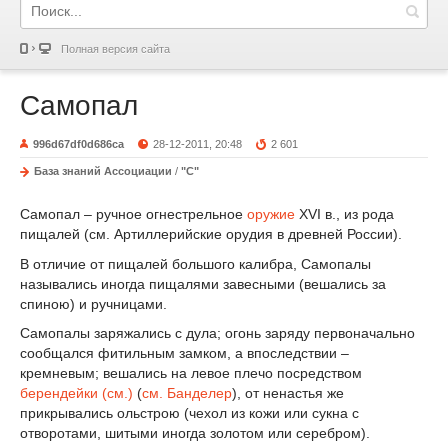
Полная версия сайта
Самопал
996d67df0d686ca
28-12-2011, 20:48
2 601
База знаний Ассоциации
/
"С"
Самопал – ручное огнестрельное
оружие
ХVI в., из рода
пищалей (см. Артиллерийские орудия в древней России).
В отличие от пищалей большого калибра, Самопалы
назывались иногда пищалями завесными (вешались за
спиною) и ручницами.
Самопалы заряжались с дула; огонь заряду первоначально
сообщался фитильным замком, а впоследствии –
кремневым; вешались на левое плечо посредством
берендейки (см.)
(
см. Банделер
), от ненастья же
прикрывались ольстрою (чехол из кожи или сукна с
отворотами, шитыми иногда золотом или серебром).