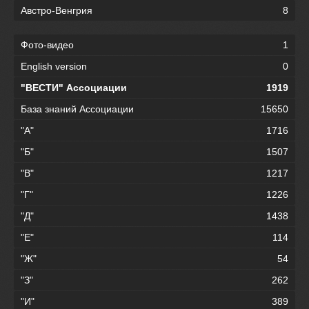
Австро-Венгрия
8
Фото-видео
1
English version
0
"ВЕСТИ" Ассоциации
1919
База знаний Ассоциации
15650
"А"
1716
"Б"
1507
"В"
1217
"Г"
1226
"Д"
1438
"Е"
114
"Ж"
54
"З"
262
"И"
389