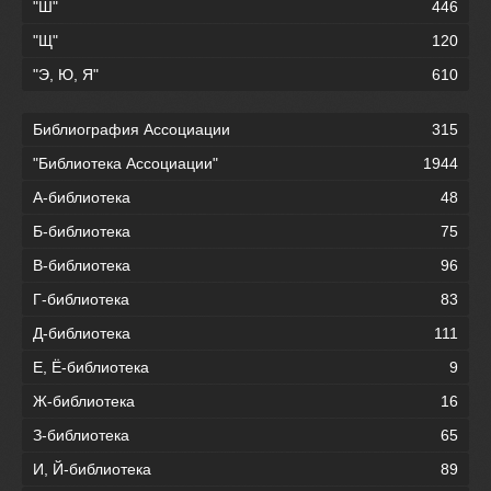
"Ш"
446
"Щ"
120
"Э, Ю, Я"
610
Библиография Ассоциации
315
"Библиотека Ассоциации"
1944
А-библиотека
48
Б-библиотека
75
В-библиотека
96
Г-библиотека
83
Д-библиотека
111
Е, Ё-библиотека
9
Ж-библиотека
16
З-библиотека
65
И, Й-библиотека
89