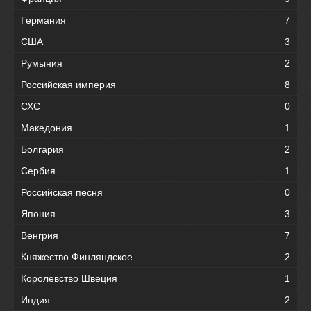
Германия
7
США
3
Румыния
2
Российская империя
8
СХС
0
Македония
1
Болгария
2
Сербия
1
Российская песня
0
Япония
3
Венгрия
7
Княжество Финляндское
2
Королевство Швеция
1
Индия
2