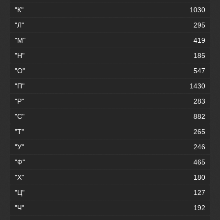
"К"
1030
"Л"
295
"М"
419
"Н"
185
"О"
547
"П"
1430
"Р"
283
"С"
882
"Т"
265
"У"
246
"Ф"
465
"Х"
180
"Ц"
127
"Ч"
192