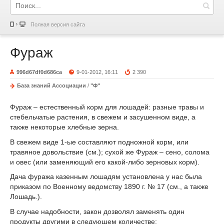
Полная версия сайта
Фураж
996d67df0d686ca
9-01-2012, 16:11
2 390
База знаний Ассоциации
/
"Ф"
Фураж – естественный корм для лошадей: разные травы и
стебельчатые растения, в свежем и засушенном виде, а
также некоторые хлебные зерна.
В свежем виде 1-ые составляют подножной корм, или
травяное довольствие (см.); сухой же Фураж – сено, солома
и овес (или заменяющий его какой-либо зерновых корм).
Дача фуража казенным лошадям установлена у нас была
приказом по Военному ведомству 1890 г. № 17 (см., а также
Лошадь.).
В случае надобности, закон дозволял заменять один
продукты другими в следующем количестве: