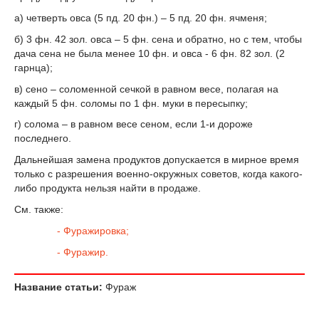
а) четверть овса (5 пд. 20 фн.) – 5 пд. 20 фн. ячменя;
б) 3 фн. 42 зол. овса – 5 фн. сена и обратно, но с тем, чтобы
дача сена не была менее 10 фн. и овса - 6 фн. 82 зол. (2
гарнца);
в) сено – соломенной сечкой в равном весе, полагая на
каждый 5 фн. соломы по 1 фн. муки в пересыпку;
г) солома – в равном весе сеном, если 1-и дороже
последнего.
Дальнейшая замена продуктов допускается в мирное время
только с разрешения военно-окружных советов, когда какого-
либо продукта нельзя найти в продаже.
См. также:
- Фуражировка;
- Фуражир.
Название статьи:
Фураж