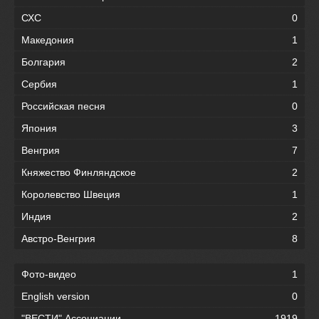
СХС
0
Македония
1
Болгария
2
Сербия
1
Российская песня
0
Япония
3
Венгрия
7
Княжество Финляндское
2
Королевство Швеция
1
Индия
2
Австро-Венгрия
8
Фото-видео
1
English version
0
"ВЕСТИ" Ассоциации
1919