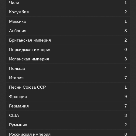
Чили
1
Колумбия
2
Мексика
1
Албания
3
Британская империя
2
Персидская империя
0
Испанская империя
3
Польша
4
Италия
7
Песни Союза ССР
1
Франция
9
Германия
7
США
3
Румыния
2
Российская империя
8