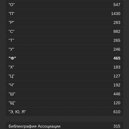
"О"
547
"П"
1430
"Р"
283
"С"
882
"Т"
265
"У"
246
"Ф"
465
"Х"
183
"Ц"
127
"Ч"
192
"Ш"
446
"Щ"
120
"Э, Ю, Я"
610
Библиография Ассоциации
315