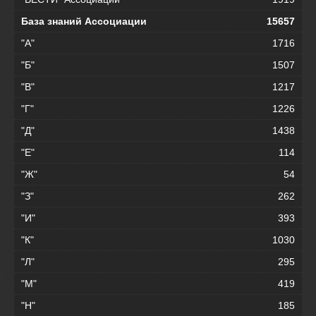
База знаний Ассоциации
15657
"А"
1716
"Б"
1507
"В"
1217
"Г"
1226
"Д"
1438
"Е"
114
"Ж"
54
"З"
262
"И"
393
"К"
1030
"Л"
295
"М"
419
"Н"
185