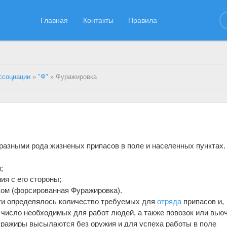
Главная
Контакты
Правила
ссоциации
»
"Ф"
» Фуражировка
разными рода жизненых припасов в поле и населенных пунктах.
;
ия с его стороны;
иком (форсированная Фуражировка).
ти определялось количество требуемых для
отряда
припасов и,
я число необходимых для работ людей, а также повозок или вью
уражиры высылаются без оружия и для успеха работы в поле