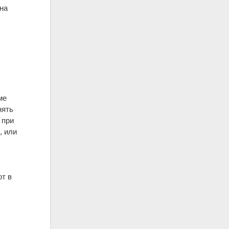
 на
и
ме
нять
 при
, или
ют в