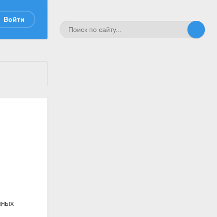
Войти
чных