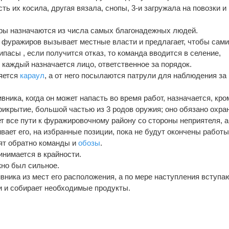
ть их косила, другая вязала, снопы, 3-и загружала на повозки и
ры назначаются из числа самых благонадежных людей.
фуражиров вызывает местные власти и предлагает, чтобы сам
пасы , если получится отказ, то команда вводится в селение,
в каждый назначается лицо, ответственное за порядок.
яется
караул
, а от него посылаются патрули для наблюдения за
ника, когда он может напасть во время работ, назначается, кро
рикрытие, большой частью из 3 родов оружия; оно обязано охра
т все пути к фуражировочному району со стороны неприятеля, а
ает его, на избранные позиции, пока не будут окончены работы
пят обратно команды и
обозы
.
нимается в крайности.
жно был сильное.
вника из мест его расположения, а по мере наступления вступа
 и собирает необходимые продукты.