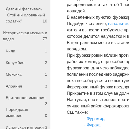
распределяются так, чтоб 1 час
Детский фестиваль
лошадей.
"Стойкий оловянный
В населенных пунктах фуражи
содатик"
10
Подойдя к селению,
начальник
жители вынесли требуемые при
Историческая музыка и
которое делится на участки и 
видео
77
В центральном месте выставл
порядком.
Чили
1
При фуражировки вблизи против
рабочих команд, еще особое п
Колумбия
2
фуражиров, для чего наблюдае
появлении последнего задержив
Мексика
1
пока не соберутся и не высту
Албания
3
Форсированный фураж предпри
Прикрытие в этом случае дол
Британская империя
Наступая, оно вытесняет проти
2
очищенный район фуражировки
Персидская
См. также:
империя
0
- Фуражир;
- Фураж.
Испанская империя
3