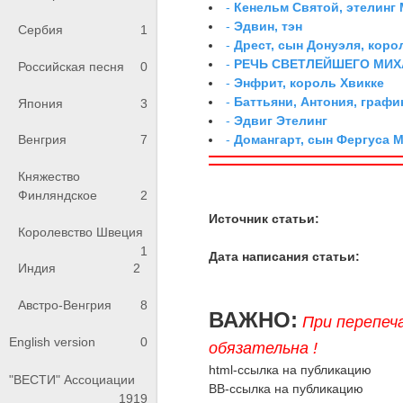
-
Кенельм Святой, этелинг
-
Эдвин, тэн
Сербия
1
-
Дрест, сын Донуэля, коро
-
РЕЧЬ СВЕТЛЕЙШЕГО МИ
Российская песня
0
-
Энфрит, король Хвикке
-
Баттьяни, Антония, графи
Япония
3
-
Эдвиг Этелинг
-
Домангарт, сын Фергуса 
Венгрия
7
Княжество
Финляндское
2
Источник статьи:
Королевство Швеция
1
Дата написания статьи:
Индия
2
Австро-Венгрия
8
ВАЖНО:
При перепеч
English version
0
обязательна !
html-ссылка на публикацию
"ВЕСТИ" Ассоциации
BB-ссылка на публикацию
1919