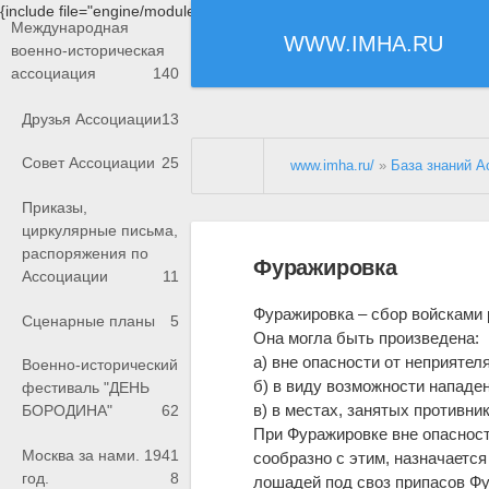
{include file="engine/modules/saperu/head.php"}
Международная
WWW.IMHA.RU
военно-историческая
ассоциация
140
Друзья Ассоциации
13
Совет Ассоциации
25
www.imha.ru/
»
База знаний А
Приказы,
циркулярные письма,
распоряжения по
Фуражировка
Ассоциации
11
Фуражировка – сбор войсками 
Сценарные планы
5
Она могла быть произведена:
а) вне опасности от неприятеля
Военно-исторический
б) в виду возможности нападен
фестиваль "ДЕНЬ
в) в местах, занятых противн
БОРОДИНА"
62
При Фуражировке вне опаснос
Москва за нами. 1941
сообразно с этим, назначаетс
год.
8
лошадей под своз припасов Ф