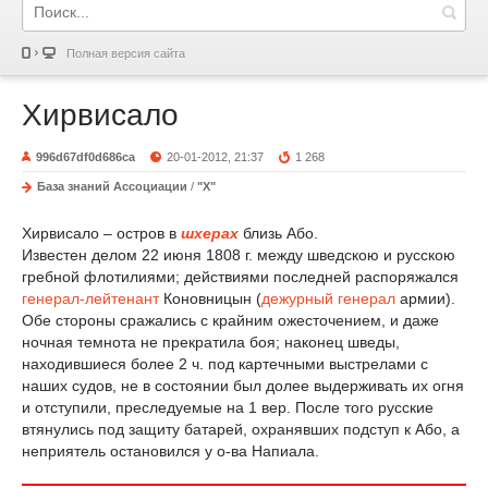
Полная версия сайта
Хирвисало
996d67df0d686ca
20-01-2012, 21:37
1 268
База знаний Ассоциации
/
"Х"
Хирвисало – остров в
шхерах
близь Або.
Известен делом 22 июня 1808 г. между шведскою и русскою
гребной флотилиями; действиями последней распоряжался
генерал-лейтенант
Коновницын (
дежурный генерал
армии).
Обе стороны сражались с крайним ожесточением, и даже
ночная темнота не прекратила боя; наконец шведы,
находившиеся более 2 ч. под картечными выстрелами с
наших судов, не в состоянии был долее выдерживать их огня
и отступили, преследуемые на 1 вер. После того русские
втянулись под защиту батарей, охранявших подступ к Або, а
неприятель остановился у о-ва Напиала.