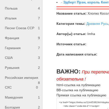
-
Эдберт Прэн, король Кент
Польша
4
Название статьи:
Хлопко Косо
Италия
7
Категория темы:
Древняя Русь
Песни Союза ССР
1
Автор(ы) статьи:
Imha
Франция
9
Источник статьи:
Германия
7
Дата написания статьи:
США
3
Румыния
2
ВАЖНО:
При перепеч
Российская империя
обязательна !
8
html-ссылка на публикацию
СХС
0
BB-ссылка на публикацию
Прямая ссылка на публикацию
Македония
1
Болгария
2