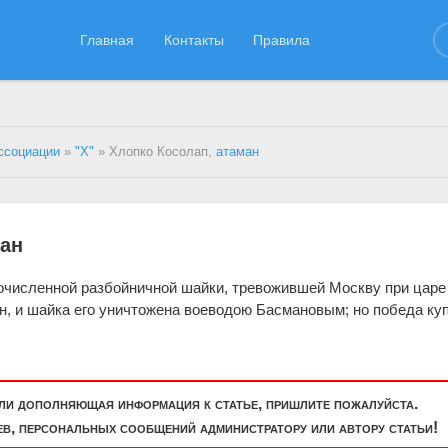
Главная
Контакты
Правила
ссоциации
»
"Х"
» Хлопко Косолап,
атаман
ман
очисленной разбойничной шайки, тревожившей Москву при царе
ен, и шайка его уничтожена воеводою Басмановым; но победа ку
или дополняющая информация к статье, пришлите пожалуйста.
, персональных сообщений администратору или автору статьи!