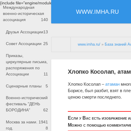
{include file="engine/modules/saperu/head.php"}
Международная
WWW.IMHA.RU
военно-историческая
ассоциация
140
Друзья Ассоциации
13
Совет Ассоциации
25
www.imha.ru/
»
База знаний А
Приказы,
циркулярные письма,
распоряжения по
Хлопко Косолап, ата
Ассоциации
11
Хлопко Косолап –
атаман
мног
Сценарные планы
5
Борисе, был разбит, взят в пл
ценою смерти последнего.
Военно-исторический
фестиваль "ДЕНЬ
БОРОДИНА"
62
Если у Вас есть изображение 
Москва за нами. 1941
Можно с помощью комментариев
год.
8