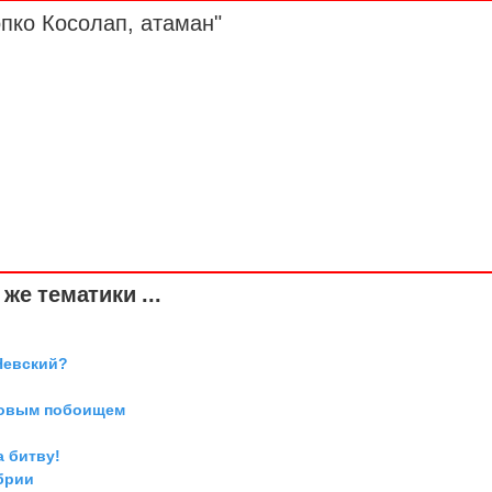
опко Косолап,
атаман
"
же тематики ...
Невский?
довым побоищем
а битву!
брии