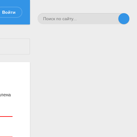
Войти
плена