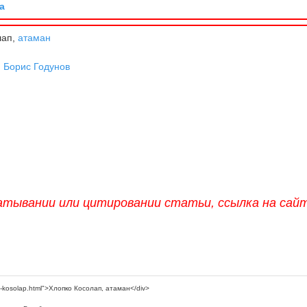
а
лап,
атаман
,
Борис Годунов
атывании или цитировании статьи, ссылка на сай