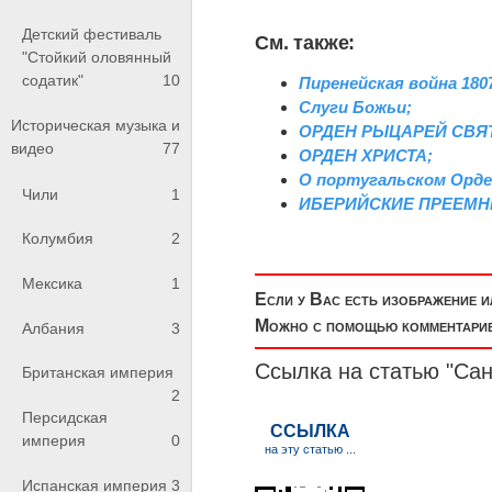
Детский фестиваль
См. также:
"Стойкий оловянный
содатик"
10
Пиренейская война 1807
Слуги Божьи;
Историческая музыка и
ОРДЕН РЫЦАРЕЙ СВЯ
видео
77
ОРДЕН ХРИСТА;
О португальском Орде
Чили
1
ИБЕРИЙСКИЕ ПРЕЕМН
Колумбия
2
Мексика
1
Если у Вас есть изображение 
Можно с помощью комментариев
Албания
3
Ссылка на статью "Са
Британская империя
2
Персидская
империя
0
Испанская империя
3