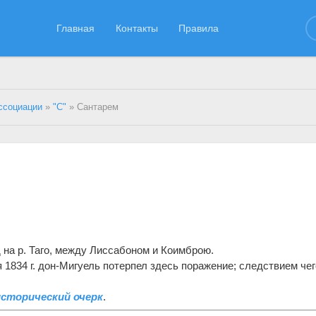
Главная
Контакты
Правила
ссоциации
»
"С"
» Сантарем
 на р. Таго, между Лиссабоном и Коимброю.
я 1834 г. дон-Мигуель потерпел здесь поражение; следствием чег
исторический очерк
.