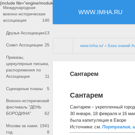
{include file="engine/modules/saperu/head.php"}
Международная
WWW.IMHA.RU
военно-историческая
ассоциация
140
Друзья Ассоциации
13
Совет Ассоциации
25
www.imha.ru/
»
База знаний А
Приказы,
циркулярные письма,
распоряжения по
Сантарем
Ассоциации
11
Сценарные планы
5
Сантарем
Военно-исторический
Сантарем – укрепленный город
фестиваль "ДЕНЬ
30 января, 18 февраля и 16 ма
БОРОДИНА"
62
была капитуляция в Еворе
Москва за нами. 1941
Источники: см.
Португалия, 
год.
8