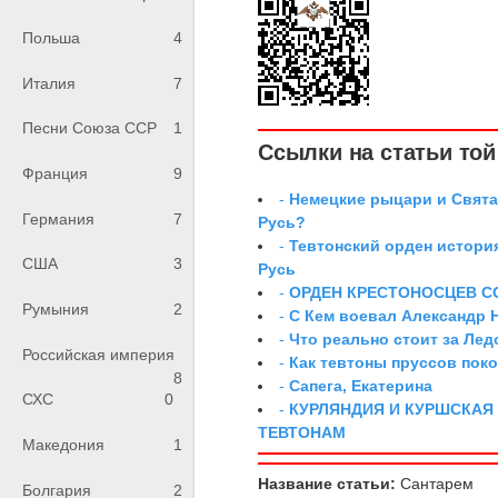
Польша
4
Италия
7
Песни Союза ССР
1
Ссылки на статьи той 
Франция
9
-
Немецкие рыцари и Свята
Германия
7
Русь?
-
Тевтонский орден истори
США
3
Русь
-
ОРДЕН КРЕСТОНОСЦЕВ С
Румыния
2
-
С Кем воевал Александр 
-
Что реально стоит за Ле
Российская империя
-
Как тевтоны пруссов поко
8
-
Сапега, Екатерина
СХС
0
-
КУРЛЯНДИЯ И КУРШСКАЯ
ТЕВТОНАМ
Македония
1
Название статьи:
Сантарем
Болгария
2