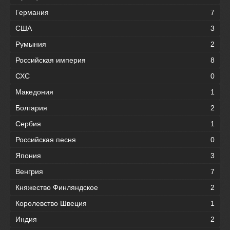
Германия
7
США
3
Румыния
2
Российская империя
8
СХС
0
Македония
1
Болгария
2
Сербия
1
Российская песня
0
Япония
3
Венгрия
7
Княжество Финляндское
2
Королевство Швеция
1
Индия
2