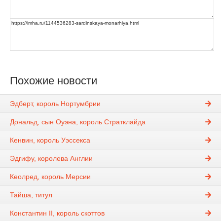
Похожие новости
Эдберт, король Нортумбрии
Дональд, сын Оуэна, король Стратклайда
Кенвин, король Уэссекса
Эдгифу, королева Англии
Кеолред, король Мерсии
Тайша, титул
Константин II, король скоттов