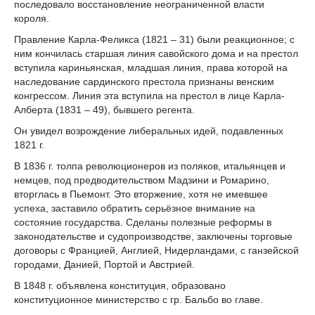
последовало восстановление неограниченной власти
короля.
Правление Карла-Феликса (1821 – 31) были реакционное; с
ним кончилась старшая линия савойского дома и на престол
вступила кариньянская, младшая линия, права которой на
наследование сардинского престола признаны венским
конгрессом. Линия эта вступила на престол в лице Карла-
Алберта (1831 – 49), бывшего регента.
Он увидел возрождение либеральных идей, подавленных
1821 г.
В 1836 г. толпа революционеров из поляков, итальянцев и
немцев, под предводительством Мадзини и Ромарино,
вторглась в Пьемонт. Это вторжение, хотя не имевшее
успеха, заставило обратить серьёзное внимание на
состояние государства. Сделаны полезные реформы в
законодательстве и судопроизводстве, заключены торговые
договоры с Францией, Англией, Нидерландами, с ганзейской
городами, Данией, Портой и Австрией.
В 1848 г. объявлена конституция, образовано
конституционное министерство с гр. Бальбо во главе.