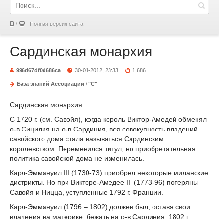
Полная версия сайта
Сардинская монархия
996d67df0d686ca
30-01-2012, 23:33
1 686
База знаний Ассоциации
/
"С"
Сардинская монархия.
С 1720 г. (см. Савойя), когда король Виктор-Амедей обменял
о-в Сицилия на о-в Сардиния, вся совокупность владений
савойского дома стала называться Сардинским
королевством. Переменился титул, но приобретательная
политика савойской дома не изменилась.
Карл-Эммануил III (1730-73) приобрел некоторые миланские
дистрикты. Но при Викторе-Амедее III (1773-96) потеряны
Савойя и Ницца, уступленные 1792 г. Франции.
Карл-Эммануил (1796 – 1802) должен был, оставя свои
владения на материке, бежать на о-в Сардиния. 1802 г.