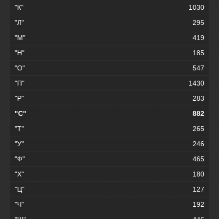
"К"
1030
"Л"
295
"М"
419
"Н"
185
"О"
547
"П"
1430
"Р"
283
"С"
882
"Т"
265
"У"
246
"Ф"
465
"Х"
180
"Ц"
127
"Ч"
192