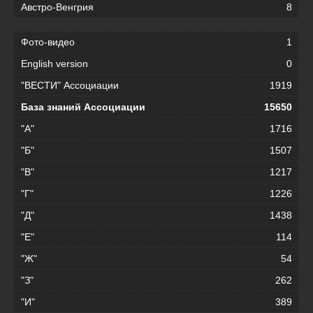
Австро-Венгрия
8
Фото-видео
1
English version
0
"ВЕСТИ" Ассоциации
1919
База знаний Ассоциации
15650
"А"
1716
"Б"
1507
"В"
1217
"Г"
1226
"Д"
1438
"Е"
114
"Ж"
54
"З"
262
"И"
389