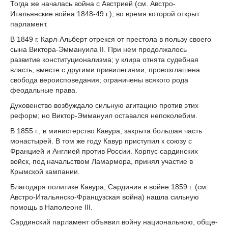
Тогда же началась война с Австрией (см. Австро-
Итальянские война 1848-49 г.), во время которой открыт
парламент.
В 1849 г. Карл-Альберт отрекся от престола в пользу своего
сына Виктора-Эммануила II. При нем продолжалось
развитие конституционализма; у клира отнята судебная
власть, вместе с другими привилегиями; провозглашена
свобода вероисповедания; ограничены всякого рода
феодальные права.
Духовенство возбуждало сильную агитацию против этих
реформ; но Виктор-Эммануил оставался непоколебим.
В 1855 г., в министерство Кавура, закрыта большая часть
монастырей. В том же году Кавур приступил к союзу с
Францией и Англией против России. Корпус сардинских
войск, под начальством Ламармора, принял участие в
Крымской кампании.
Благодаря политике Кавура, Сардиния в войне 1859 г. (см.
Австро-Итальянско-Французская война) нашла сильную
помощь в Наполеоне III.
Сардинский парламент объявил войну национальною, обще-