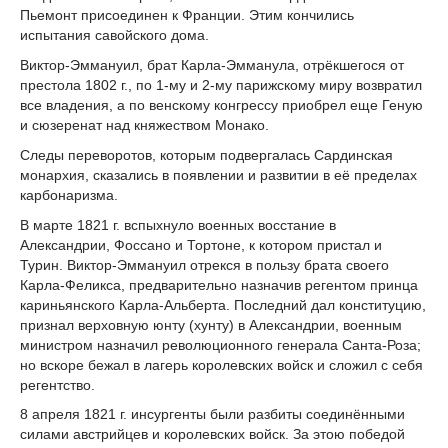
Пьемонт присоединен к Франции. Этим кончились
испытания савойского дома.
Виктор-Эммануил, брат Карла-Эмманула, отрёкшегося от
престола 1802 г., по 1-му и 2-му парижскому миру возвратил
все владения, а по венскому конгрессу приобрел еще Геную
и сюзеренат над княжеством Монако.
Следы переворотов, которым подвергалась Сардинская
монархия, сказались в появлении и развитии в её пределах
карбонаризма.
В марте 1821 г. вспыхнуло военных восстание в
Александрии, Фоссано и Тортоне, к котором пристал и
Турин. Виктор-Эммануил отрекся в пользу брата своего
Карла-Феликса, предварительно назначив регентом принца
кариньянского Карла-Альберта. Последний дал конституцию,
признал верховную юнту (хунту) в Александрии, военным
министром назначил революционного генерала Санта-Роза;
но вскоре бежал в лагерь королевских войск и сложил с себя
регентство.
8 апреля 1821 г. инсургенты были разбиты соединёнными
силами австрийцев и королевских войск. За этою победой