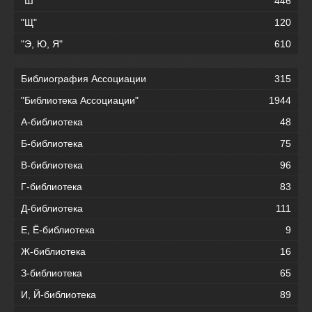
"Ш"
446
"Щ"
120
"Э, Ю, Я"
610
Библиография Ассоциации
315
"Библиотека Ассоциации"
1944
А-библиотека
48
Б-библиотека
75
В-библиотека
96
Г-библиотека
83
Д-библиотека
111
Е, Ё-библиотека
9
Ж-библиотека
16
З-библиотека
65
И, Й-библиотека
89