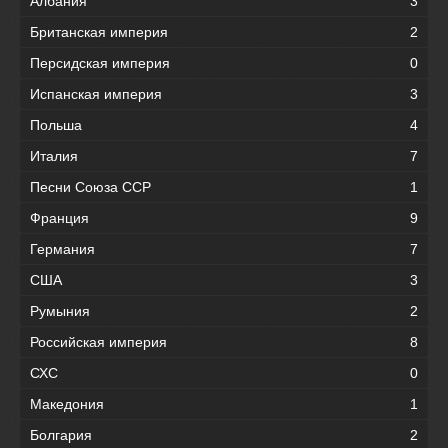
Албания
3
Британская империя
2
Персидская империя
0
Испанская империя
3
Польша
4
Италия
7
Песни Союза ССР
1
Франция
9
Германия
7
США
3
Румыния
2
Российская империя
8
СХС
0
Македония
1
Болгария
2