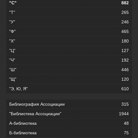
"С"
882
"Т"
265
"У"
246
"Ф"
465
"Х"
180
"Ц"
127
"Ч"
192
"Ш"
446
"Щ"
120
"Э, Ю, Я"
610
Библиография Ассоциации
315
"Библиотека Ассоциации"
1944
А-библиотека
48
Б-библиотека
75