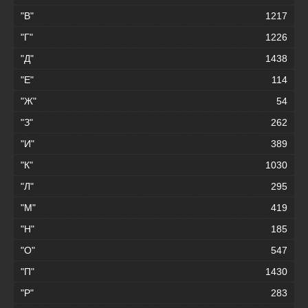
"В"
1217
"Г"
1226
"Д"
1438
"Е"
114
"Ж"
54
"З"
262
"И"
389
"К"
1030
"Л"
295
"М"
419
"Н"
185
"О"
547
"П"
1430
"Р"
283