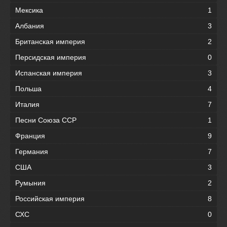
Мексика
1
Албания
3
Британская империя
2
Персидская империя
0
Испанская империя
3
Польша
4
Италия
7
Песни Союза ССР
1
Франция
9
Германия
7
США
3
Румыния
2
Российская империя
8
СХС
0