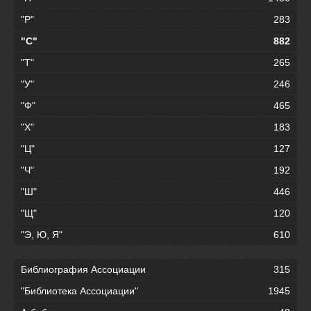
"Р"
283
"С"
882
"Т"
265
"У"
246
"Ф"
465
"Х"
183
"Ц"
127
"Ч"
192
"Ш"
446
"Щ"
120
"Э, Ю, Я"
610
Библиография Ассоциации
315
"Библиотека Ассоциации"
1945