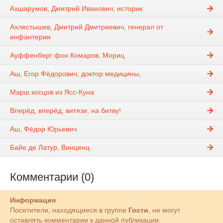
Ахшарумов, Дмитрий Иванович, историк
Ахлестышев, Дмитрий Дмитриевич, генерал от
инфантерии
Ауффенберг фон Комаров, Мориц
Аш, Егор Фёдорович, доктор медицины,
Марш косцов из Ясс-Куна
Вперёд, вперёд, витязи, на битву!
Аш, Фёдор Юрьевич
Байе де Латур, Винценц
Комментарии (0)
Информация
Посетители, находящиеся в группе
Гости
, не могут
оставлять комментарии к данной публикации.