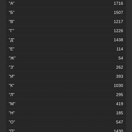
"А"
1716
"Б"
1507
"В"
1217
"Г"
1226
"Д"
1438
"Е"
114
"Ж"
54
"З"
262
"И"
393
"К"
1030
"Л"
295
"М"
419
"Н"
185
"О"
547
"П"
1430