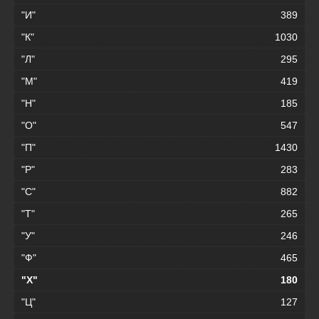
"И"
389
"К"
1030
"Л"
295
"М"
419
"Н"
185
"О"
547
"П"
1430
"Р"
283
"С"
882
"Т"
265
"У"
246
"Ф"
465
"Х"
180
"Ц"
127