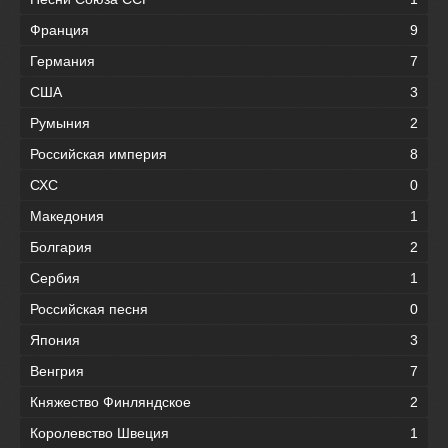
Франция
9
Германия
7
США
3
Румыния
2
Российская империя
8
СХС
0
Македония
1
Болгария
2
Сербия
1
Российская песня
0
Япония
3
Венгрия
7
Княжество Финляндское
2
Королевство Швеция
1