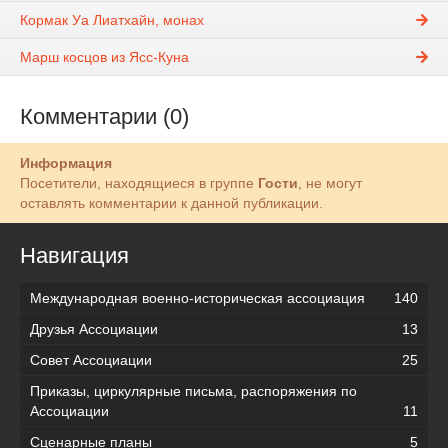
Кормак Уа Лиатхайн, монах
Марш косцов из Ясс-Куна
Комментарии (0)
Информация
Посетители, находящиеся в группе
Гости
, не могут
оставлять комментарии к данной публикации.
Навигация
Международная военно-историческая ассоциация
140
Друзья Ассоциации
13
Совет Ассоциации
25
Приказы, циркулярные письма, распоряжения по
Ассоциации
11
Сценарные планы
5