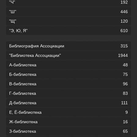
"Ч"
192
"Ш"
446
"Щ"
120
"Э, Ю, Я"
610
Библиография Ассоциации
315
"Библиотека Ассоциации"
1944
А-библиотека
48
Б-библиотека
75
В-библиотека
96
Г-библиотека
83
Д-библиотека
111
Е, Ё-библиотека
9
Ж-библиотека
16
З-библиотека
65