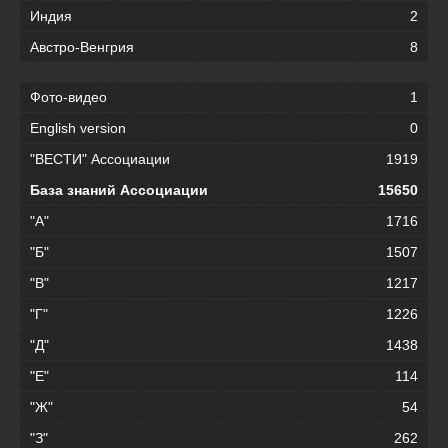
Индия
2
Австро-Венгрия
8
Фото-видео
1
English version
0
"ВЕСТИ" Ассоциации
1919
База знаний Ассоциации
15650
"А"
1716
"Б"
1507
"В"
1217
"Г"
1226
"Д"
1438
"Е"
114
"Ж"
54
"З"
262