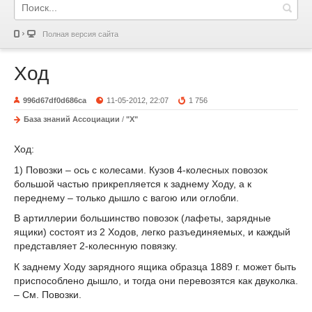
Полная версия сайта
Ход
996d67df0d686ca
11-05-2012, 22:07
1 756
База знаний Ассоциации
/
"Х"
Ход:
1) Повозки – ось с колесами. Кузов 4-колесных повозок
большой частью прикрепляется к заднему Ходу, а к
переднему – только дышло с вагою или оглобли.
В артиллерии большинство повозок (лафеты, зарядные
ящики) состоят из 2 Ходов, легко разъединяемых, и каждый
представляет 2-колеснную повязку.
К заднему Ходу зарядного ящика образца 1889 г. может быть
приспособлено дышло, и тогда они перевозятся как двуколка.
– См. Повозки.