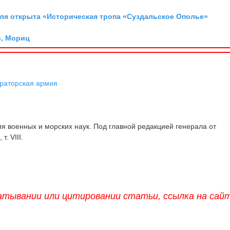
аля открыта «Историческая тропа «Суздальское Ополье»
, Мориц
раторская армия
 военных и морских наук. Под главной редакцией генерала от
т. VIII.
атывании или цитировании статьи, ссылка на сай