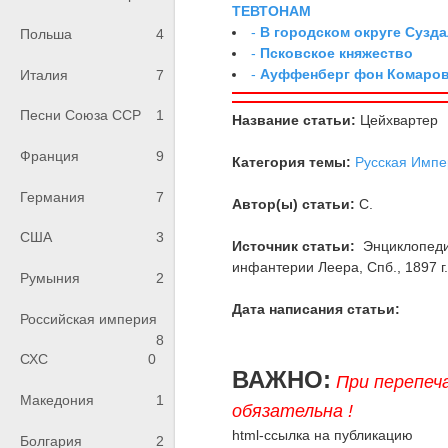
ТЕВТОНАМ
-
В городском округе Сузд
Польша
4
-
Псковское княжество
-
Ауффенберг фон Комаров
Италия
7
Песни Союза ССР
1
Название статьи:
Цейхвартер
Франция
9
Категория темы:
Русская Импе
Германия
7
Автор(ы) статьи:
С.
США
3
Источник статьи:
Энциклопедия
инфантерии Леера, Спб., 1897 г., 
Румыния
2
Дата написания статьи:
Российская империя
8
СХС
0
ВАЖНО:
При перепеч
Македония
1
обязательна !
html-ссылка на публикацию
Болгария
2