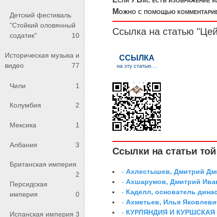
Можно с помощью комментариев
Детский фестиваль
"Стойкий оловянный
Ссылка на статью "Це
содатик"
10
Историческая музыка и
видео
77
Чили
1
Колумбия
2
Мексика
1
Албания
3
Ссылки на статьи той 
Британская империя
-
Ахлестышев, Дмитрий Дми
2
-
Ахшарумов, Дмитрий Иван
Персидская
-
Каделл, основатель дина
империя
0
-
Ахметьев, Илья Яковлеви
-
КУРЛЯНДИЯ И КУРШСКАЯ
Испанская империя
3