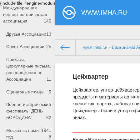
{include file="engine/modules/saperu/head.php"}
Международная
WWW.IMHA.RU
военно-историческая
ассоциация
140
Друзья Ассоциации
13
Совет Ассоциации
25
www.imha.ru/
»
База знаний А
Приказы,
циркулярные письма,
распоряжения по
Цейхвартер
Ассоциации
11
Цейхвартер, унтер-цейхвартер
Сценарные планы
5
предметы и материалы артилле
крепостях, парках, лаборатори
Военно-исторический
Цейхдинеры были в унтер-офи
фестиваль "ДЕНЬ
чинах.
БОРОДИНА"
62
Москва за нами. 1941
год.
8
Если у Вас есть изображение 