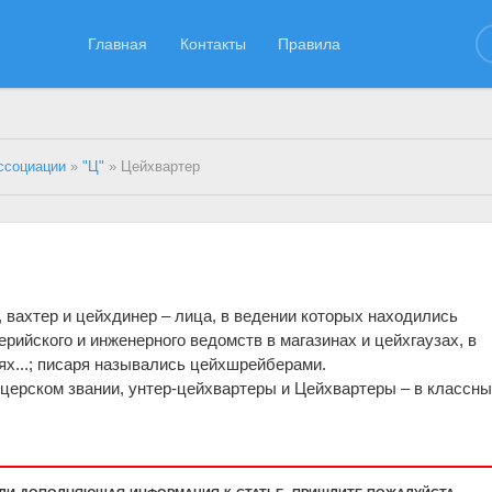
Главная
Контакты
Правила
ссоциации
»
"Ц"
» Цейхвартер
, вахтер и цейхдинер – лица, в ведении которых находились
рийского и инженерного ведомств в магазинах и цейхгаузах, в
ях...; писаря назывались цейхшрейберами.
церском звании, унтер-цейхвартеры и Цейхвартеры – в классн
или дополняющая информация к статье, пришлите пожалуйста.