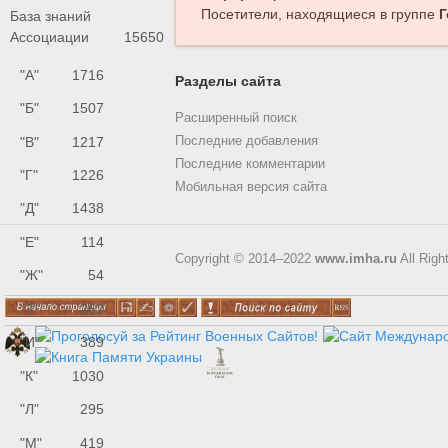
Посетители, находящиеся в группе
Г
База знаний
Ассоциации
15650
"А"
1716
Разделы сайта
"Б"
1507
Расширенный поиск
"В"
1217
Последние добавления
Последние комментарии
"Г"
1226
Мобильная версия сайта
"Д"
1438
"Е"
114
Copyright © 2014–2022
www.imha.ru
All Righ
"Ж"
54
"З"
262
"И"
389
"К"
1030
"Л"
295
"М"
419