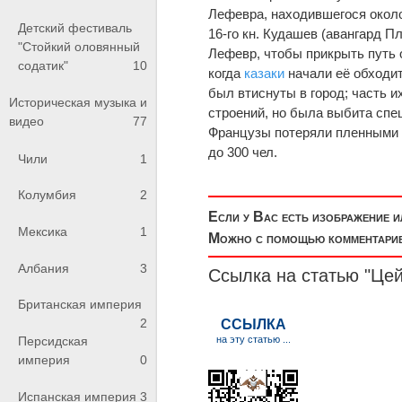
Лефевра, находившегося около
Детский фестиваль
16-го кн. Кудашев (авангард Пл
"Стойкий оловянный
Лефевр, чтобы прикрыть путь 
содатик"
10
когда
казаки
начали её обходит
был втиснуты в город; часть 
Историческая музыка и
строений, но была выбита сп
видео
77
Французы потеряли пленными б
до 300 чел.
Чили
1
Колумбия
2
Если у Вас есть изображение 
Мексика
1
Можно с помощью комментариев
Албания
3
Ссылка на статью "Цей
Британская империя
2
Персидская
империя
0
Испанская империя
3