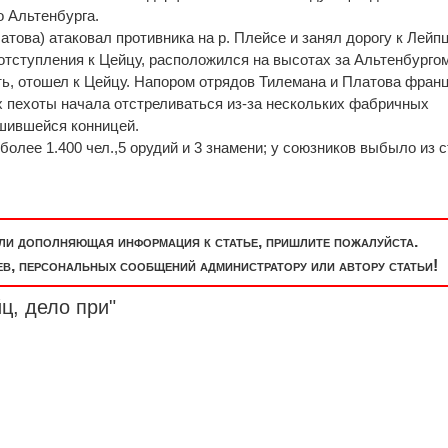
 Альтенбурга.
атова) атаковал противника на р. Плейсе и занял дорогу к Лейпц
отступления к Цейцу, расположился на высотах за Альтенбургом
ь, отошел к Цейцу. Напором отрядов Тилемана и Платова фран
их пехоты начала отстреливаться из-за нескольких фабричных
ешившейся конницей.
олее 1.400 чел.,5 орудий и 3 знамени; у союзников выбыло из 
или дополняющая информация к статье, пришлите пожалуйста.
, персональных сообщений администратору или автору статьи!
ц, дело при"