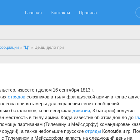
Главная
Контакты
Правила
ссоциации
»
"Ц"
» Цейц, дело при
Эльстер, известен делом 16 сентября 1813 г.
ских
отрядов
союзников в тылу французской армии в конце авгус
аполеона принять меры для охранения своих сообщений.
лько батальонов, конно-егерская
дивизия
, 3 батареи) получил
ан местность в тылу армии. Когда известие об этом дошло до
гл
 помощь партизанам (Тилеману и Мейсдорфу) командирован каз
 10 орудий), а также небольшие прусские
отряды
Коломба и гр. По
я с Тилеманом и Мейсдорфом напасть на следующий день на