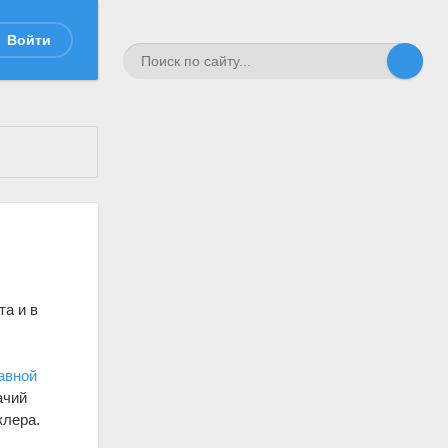
Войти
та и в
авной
ачий
клера.