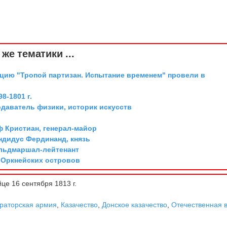
же тематики ...
цию "Тропой партизан. Испытание временем" провели в
8-1801 г.
одаватель физики, историк искусств
ф Кристиан, генерал-майор
дидус Фердинанд, князь
ельдмаршал-лейтенант
л Оркнейских островов
це 16 сентября 1813 г.
раторская армия
,
Казачество
,
Донское казачество
,
Отечественная 