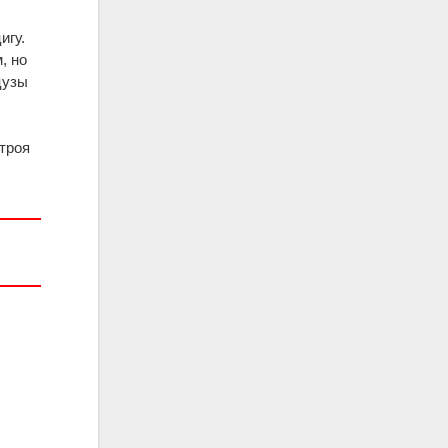
игу.
, но
цузы
строя