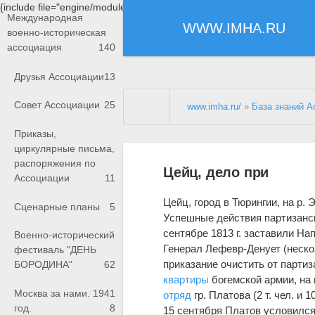
{include file="engine/modules/saperu/head.php"}
Международная
WWW.IMHA.RU
военно-историческая
ассоциация
140
Друзья Ассоциации
13
Совет Ассоциации
25
www.imha.ru/
»
База знаний А
Приказы,
циркулярные письма,
распоряжения по
Цейц, дело при
Ассоциации
11
Цейц, город в Тюрингии, на р. 
Сценарные планы
5
Успешные действия партизан
сентябре 1813 г. заставили Н
Военно-исторический
Генерал Лефевр-Денует (неско
фестиваль "ДЕНЬ
приказание очистить от партиз
БОРОДИНА"
62
квартиры
богемской армии, на
Москва за нами. 1941
отряд
гр. Платова (2 т. чел. и
год.
8
15 сентября Платов условилс