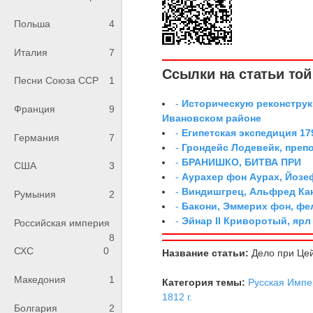
Польша
4
Италия
7
Ссылки на статьи той 
Песни Союза ССР
1
-
Историческую реконструк
Франция
9
Ивановском районе
-
Египетская экспедиция 179
Германия
7
-
Грондейс Лодевейк, преп
-
БРАНИШКО, БИТВА ПРИ
США
3
-
Аурахер фон Аурах, Йозе
-
Виндишгрец, Альфред Кан
Румыния
2
-
Бакони, Эммерих фон, ф
-
Эйнар II Криворотый, яр
Российская империя
8
СХС
0
Название статьи:
Дело при Цей
Македония
1
Категория темы:
Русская Импе
1812 г.
Болгария
2