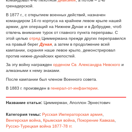
гренадерской.
В 1877 г., с открытием военных действий, назначен
командиром 14-го корпуса на крайнем левом крыле нашей
армии, для операций на Нижнем Дунае и в Добрудже, чтоб
отвлечь внимание турок от главного пункта переправы. С
этой целью
отряд
Циммермана прежде других переправился
на правый берег
Дуная
, а затем в продолжение всей
кампании, охраняя наше левое крыло, демонстрировал
против нижне-дунайских крепостей.
За эту войну награжден
орденом Св. Александра Невского
и
алмазными к нему знаками.
После кампании был членом Военного совета.
В 1883 г. произведен в
генерал-от-инфантерии
.
Название статьи:
Циммерман, Аполлон Эрнестович
Категория темы:
Русская Императорская армия
,
Венгерская война
,
Крымская война
,
Покорение Кавказа
,
Русско-Турецкая война 1877-78 гг.