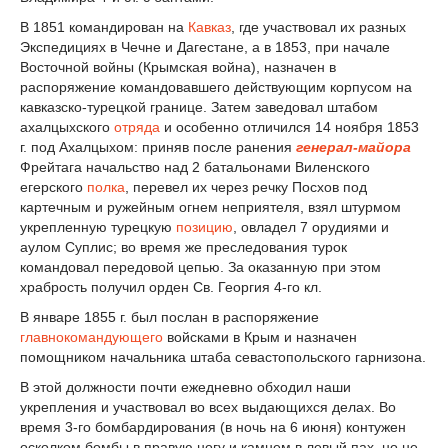
В 1851 командирован на
Кавказ
, где участвовал их разных
Экспедициях в Чечне и Дагестане, а в 1853, при начале
Восточной войны (Крымская война), назначен в
распоряжение командовавшего действующим корпусом на
кавказско-турецкой границе. Затем заведовал штабом
ахалцыхского
отряда
и особенно отличился 14 ноября 1853
г. под Ахалцыхом: приняв после ранения
генерал-майора
Фрейтага начальство над 2 батальонами Виленского
егерского
полка
, перевел их через речку Посхов под
картечным и ружейным огнем неприятеля, взял штурмом
укрепленную турецкую
позицию
, овладел 7 орудиями и
аулом Суплис; во время же преследования турок
командовал передовой цепью. За оказанную при этом
храбрость получил орден Св. Георгия 4-го кл.
В январе 1855 г. был послан в распоряжение
главнокомандующего
войсками в Крым и назначен
помощником начальника штаба севастопольского гарнизона.
В этой должности почти ежедневно обходил наши
укрепления и участвовал во всех выдающихся делах. Во
время 3-го бомбардирования (в ночь на 6 июня) контужен
осколком бомбы в правую ногу и камнем в левый пах, но не