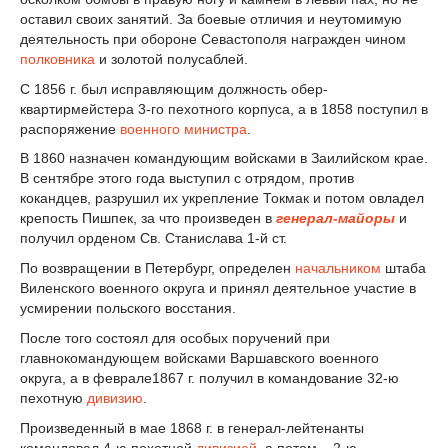
оставил своих занятий. За боевые отличия и неутомимую
деятельность при обороне Севастополя награжден чином
полковника
и золотой полусаблей.
С 1856 г. был исправляющим должность обер-
квартирмейстера 3-го пехотного корпуса, а в 1858 поступил в
распоряжение
военного министра
.
В 1860 назначен командующим войсками в Заилийском крае.
В сентябре этого года выступил с отрядом, против
кокандцев, разрушил их укрепление Токмак и потом овладел
крепость Пишпек, за что произведен в
генерал-майоры
и
получил орденом Св. Станислава 1-й ст.
По возвращении в Петербург, определен
начальником
штаба
Виленского военного округа и принял деятельное участие в
усмирении польского восстания.
После того состоял для особых поручений при
главнокомандующем войсками Варшавского военного
округа, а в феврале1867 г. получил в командование 32-ю
пехотную
дивизию
.
Произведенный в мае 1868 г. в генерал-лейтенанты
командовал 4-ю пехотной
дивизией
, а потом – 2-ю