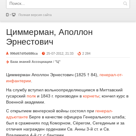
Полная версия сайта
Циммерман, Аполлон
Эрнестович
996d67df0d686ca
25-07-2012, 21:33
2 284
База знаний Ассоциации
/
"Ц"
Циммерман Аполлон Эрнестович (1825 † 84),
генерал-от-
инфантерии
.
На службу вступил вольноопределяющимся в Миттавский
гусарский
полк
и 1843 г. производен в
корнеты
; кончил курс в
Военной академии.
С открытием венгерской войны состоял при
генерал-
адъютанте
Берге в качестве офицера Генерального штаба;
был в сражениях под Коморном, Сёрегом, Сегединым и за
отличия награжден орденами Св. Анны 3-й ст. и Св.
Владимира 4-й ст. с бантами.