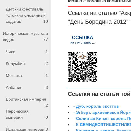
Можно с помощью комментариев
Детский фестиваль
Ссылка на статью "Ак
"Стойкий оловянный
"День Бородина 2012""
содатик"
10
Историческая музыка и
видео
77
Чили
1
Колумбия
2
Мексика
1
Албания
3
Ссылки на статьи той 
Британская империя
2
-
Дуб, король скоттов
Персидская
-
Эгберт, архиепископ Йорк
империя
0
-
Селив ап Кинан, король П
-
К СЕМИДЕСЯТИШЕСТИЛЕ
Испанская империя
3
-
Кинегильс, король Уэссек