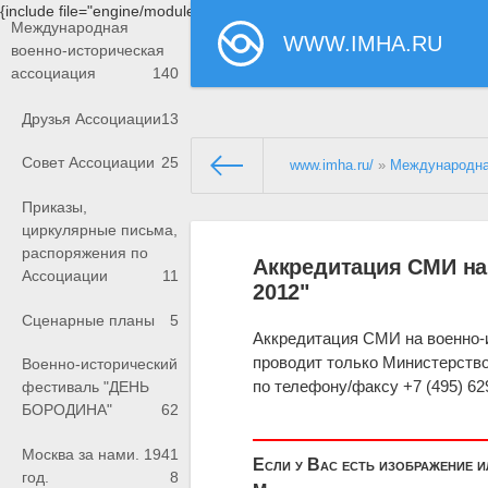
{include file="engine/modules/saperu/head.php"}
Международная
WWW.IMHA.RU
военно-историческая
ассоциация
140
Друзья Ассоциации
13
Совет Ассоциации
25
www.imha.ru/
»
Международна
Приказы,
циркулярные письма,
распоряжения по
Аккредитация СМИ на
Ассоциации
11
2012"
Сценарные планы
5
Аккредитация СМИ на военно-и
проводит только Министерств
Военно-исторический
по телефону/факсу +7 (495) 629
фестиваль "ДЕНЬ
БОРОДИНА"
62
Москва за нами. 1941
Если у Вас есть изображение 
год.
8