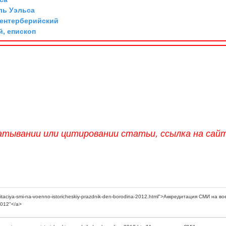
ль Уэльса
Кентерберийский
й, епископ
атывании или цитировании статьи, ссылка на сай