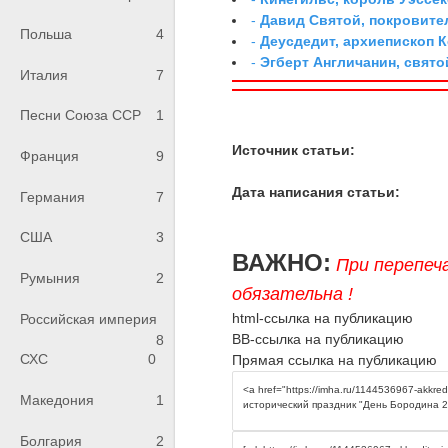
-
Давид Святой, покровите
Польша
4
-
Деусдедит, архиепископ 
-
Эгберт Англичанин, свято
Италия
7
Песни Союза ССР
1
Источник статьи:
Франция
9
Дата написания статьи:
Германия
7
США
3
ВАЖНО:
При перепеч
Румыния
2
обязательна !
html-ссылка на публикацию
Российская империя
BB-ссылка на публикацию
8
СХС
0
Прямая ссылка на публикацию
Македония
1
Болгария
2