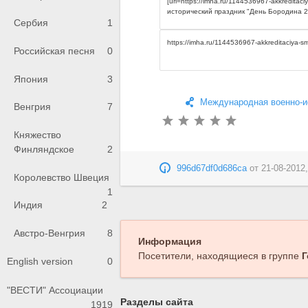
Сербия
1
Российская песня
0
Япония
3
Международная военно-и
Венгрия
7
Княжество
Финляндское
2
996d67df0d686ca
от
21-08-2012,
Королевство Швеция
1
Индия
2
Австро-Венгрия
8
Информация
Посетители, находящиеся в группе
Г
English version
0
"ВЕСТИ" Ассоциации
Разделы сайта
1919