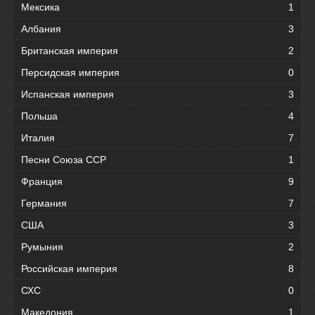
Мексика
1
Албания
3
Британская империя
2
Персидская империя
0
Испанская империя
3
Польша
4
Италия
7
Песни Союза ССР
1
Франция
9
Германия
7
США
3
Румыния
2
Российская империя
8
СХС
0
Македония
1