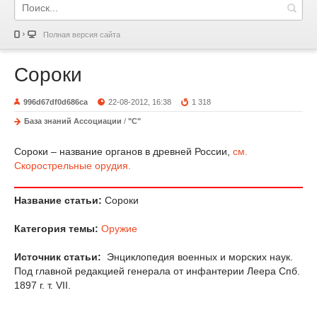
Полная версия сайта
Сороки
996d67df0d686ca
22-08-2012, 16:38
1 318
База знаний Ассоциации
/
"С"
Сороки – название органов в древней России,
см.
Скорострельные орудия.
Название статьи:
Сороки
Категория темы:
Оружие
Источник статьи:
Энциклопедия военных и морских наук.
Под главной редакцией генерала от инфантерии Леера Спб.
1897 г. т. VII.