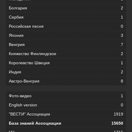
Болгария
2
Сербия
1
Российская песня
0
Япония
3
Венгрия
7
Княжество Финляндское
2
Королевство Швеция
1
Индия
2
Австро-Венгрия
8
Фото-видео
1
English version
0
"ВЕСТИ" Ассоциации
1919
База знаний Ассоциации
15650