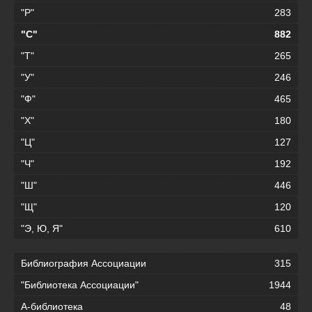
"Р"
283
"С"
882
"Т"
265
"У"
246
"Ф"
465
"Х"
180
"Ц"
127
"Ч"
192
"Ш"
446
"Щ"
120
"Э, Ю, Я"
610
Библиография Ассоциации
315
"Библиотека Ассоциации"
1944
А-библиотека
48