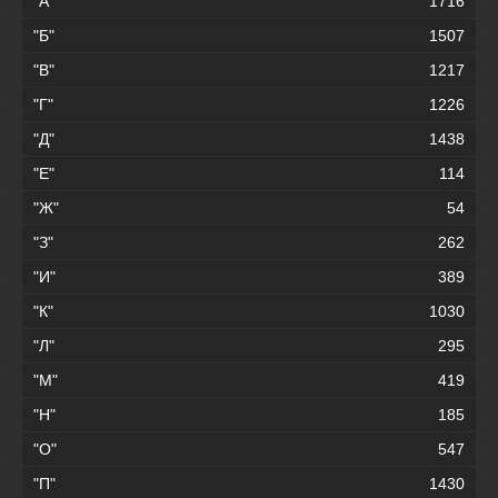
"А"
1716
"Б"
1507
"В"
1217
"Г"
1226
"Д"
1438
"Е"
114
"Ж"
54
"З"
262
"И"
389
"К"
1030
"Л"
295
"М"
419
"Н"
185
"О"
547
"П"
1430