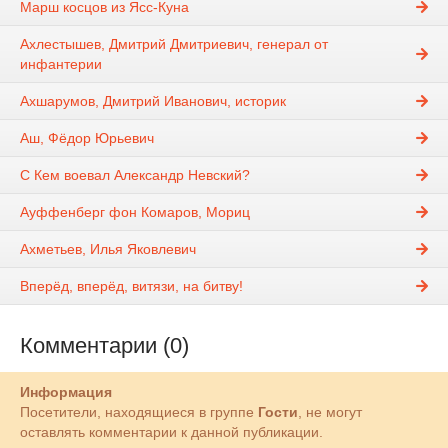
Марш косцов из Ясс-Куна
Ахлестышев, Дмитрий Дмитриевич, генерал от
инфантерии
Ахшарумов, Дмитрий Иванович, историк
Аш, Фёдор Юрьевич
С Кем воевал Александр Невский?
Ауффенберг фон Комаров, Мориц
Ахметьев, Илья Яковлевич
Вперёд, вперёд, витязи, на битву!
Комментарии (0)
Информация
Посетители, находящиеся в группе
Гости
, не могут
оставлять комментарии к данной публикации.