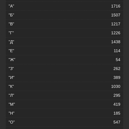
"А"
1716
"Б"
1507
"В"
1217
"Г"
1226
"Д"
1438
"Е"
114
"Ж"
54
"З"
262
"И"
389
"К"
1030
"Л"
295
"М"
419
"Н"
185
"О"
547