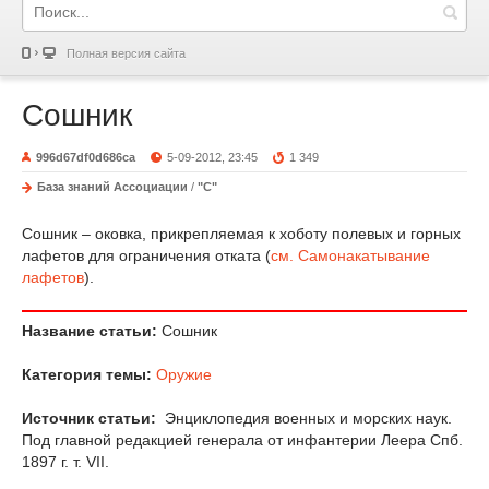
Полная версия сайта
Сошник
996d67df0d686ca
5-09-2012, 23:45
1 349
База знаний Ассоциации
/
"С"
Сошник – оковка, прикрепляемая к хоботу полевых и горных
лафетов для ограничения отката (
см. Самонакатывание
лафетов
).
Название статьи:
Сошник
Категория темы:
Оружие
Источник статьи:
Энциклопедия военных и морских наук.
Под главной редакцией генерала от инфантерии Леера Спб.
1897 г. т. VII.