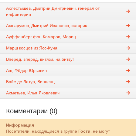
Ахлестышев, Дмитрий Дмитриевич, генерал от
инфантерии
Ахшарумов, Дмитрий Иванович, историк
Ауффенберг фон Комаров, Мориц
Марш косцов из Ясс-Куна
Вперёд, вперёд, витязи, на битву!
Аш, Фёдор Юрьевич
Байе де Латур, Винценц
Ахметьев, Илья Яковлевич
Комментарии (0)
Информация
Посетители, находящиеся в группе
Гости
, не могут