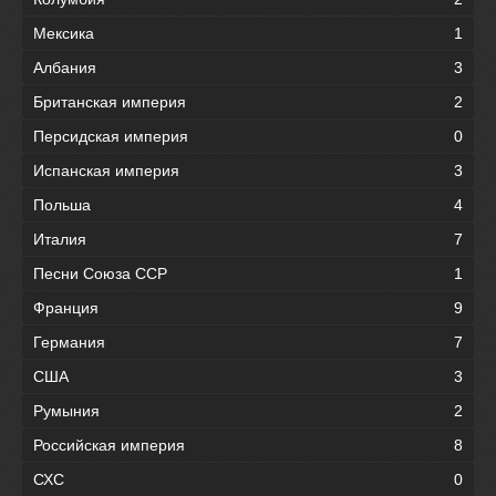
Мексика
1
Албания
3
Британская империя
2
Персидская империя
0
Испанская империя
3
Польша
4
Италия
7
Песни Союза ССР
1
Франция
9
Германия
7
США
3
Румыния
2
Российская империя
8
СХС
0