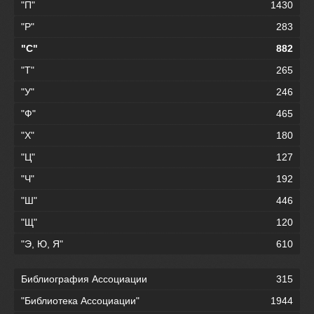
"П"
1430
"Р"
283
"С"
882
"Т"
265
"У"
246
"Ф"
465
"Х"
180
"Ц"
127
"Ч"
192
"Ш"
446
"Щ"
120
"Э, Ю, Я"
610
Библиография Ассоциации
315
"Библиотека Ассоциации"
1944