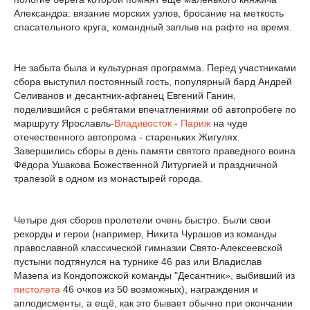
Александра: вязание морских узлов, бросание на меткость
спасательного круга, командный заплыв на рафте на время.
Не забыта была и культурная программа. Перед участниками
сбора выступил постоянный гость, популярный бард Андрей
Селиванов и десантник-афганец Евгений Ганин,
поделившийся с ребятами впечатлениями об автопробеге по
маршруту Ярославль-
Владивосток
-
Париж
на чуде
отечественного автопрома - стареньких Жигулях.
Завершились сборы в день памяти святого праведного воина
Фёдора Ушакова Божественной Литургией и праздничной
трапезой в одном из монастырей города.
Четыре дня сборов пролетели очень быстро. Были свои
рекорды и герои (например, Никита Чурашов из команды
православной классической гимназии Свято-Алексеевской
пустыни подтянулся на турнике 46 раз или Владислав
Мазепа из Кондопожской команды "Десантник», выбивший из
пистолета
46 очков из 50 возможных), награждения и
аплодисменты, а ещё, как это бывает обычно при окончании