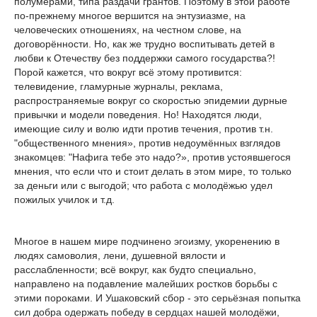
полумерами, типа раздачи грантов. Поэтому в этой работе
по-прежнему многое вершится на энтузиазме, на
человеческих отношениях, на честном слове, на
договорённости. Но, как же трудно воспитывать детей в
любви к Отечеству без поддержки самого государства?!
Порой кажется, что вокруг всё этому противится:
телевидение, гламурные журналы, реклама,
распространяемые вокруг со скоростью эпидемии дурные
привычки и модели поведения. Но! Находятся люди,
имеющие силу и волю идти против течения, против т.н.
"общественного мнения», против недоумённых взглядов
знакомцев: "Нафига тебе это надо?», против устоявшегося
мнения, что если что и стоит делать в этом мире, то только
за деньги или с выгодой; что работа с молодёжью удел
пожилых училок и т.д.
Многое в нашем мире подчинено эгоизму, укоренению в
людях самоволия, лени, душевной вялости и
расслабленности; всё вокруг, как будто специально,
направлено на подавление малейших ростков борьбы с
этими пороками. И Ушаковский сбор - это серьёзная попытка
сил добра одержать победу в сердцах нашей молодёжи,