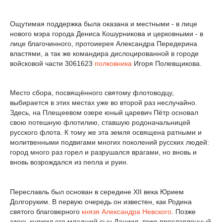
Ощутимая поддержка была оказана и местными - в лице
нового мэра города Дениса Кошурникова и церковными - в
лице благочинного, протоиерея Александра Передерина
властями, а так же командира дислоцированной в городе
войсковой части 3061623
полковника
Игоря Полевщикова.
Место сбора, посвящённого святому флотоводцу,
выбирается в этих местах уже во второй раз неслучайно.
Здесь, на Плещеевом озере юный царевич Пётр основал
свою потешную флотилию, ставшую родоначальницей
русского флота. К тому же эта земля освящена ратными и
молитвенными подвигами многих поколений русских людей:
город много раз горел и разрушался врагами, но вновь и
вновь возрождался из пепла и руин.
Переславль был основан в середине XII века Юрием
Долгоруким. В первую очередь он известен, как Родина
святого благоверного
князя Александра Невского
. Позже
здесь княжил его младший сын Даниил, тоже прославленный