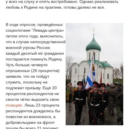
у всех на слуху и опять востребовано. Однако реализовать
любовь к Родине на практике, готовы далеко не все.
В ходе опросов, проведённых
социологами "Левада-центра»
летом этого года, выяснилось,
что в случае непосредственной
военной угрозы России,
каждый десятый её гражданин
постарается покинуть Родину.
Чуть больше четверти
опрошенных (26 процентов)
заявили, что не пойдут
служить, поскольку не
подлежат призыву. Ещё 20
процентов респондентов не
смогли чётко выразить свою
позицию
. Лишь 23 процента
респондентов дождались бы
повестки из военкомата, а
добровольцами на фронт
пошли бы всего 21 процент