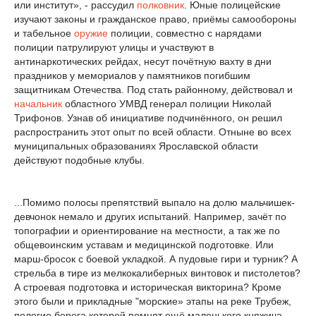
или институт», - рассудил
полковник
. Юные полицейские
изучают законы и гражданское право, приёмы самообороны
и табельное
оружие
полиции, совместно с нарядами
полиции патрулируют улицы и участвуют в
антинаркотических рейдах, несут почётную вахту в дни
праздников у мемориалов у памятников погибшим
защитникам Отечества. Под стать районному, действовал и
начальник
областного УМВД генерал полиции Николай
Трифонов. Узнав об инициативе подчинённого, он решил
распространить этот опыт по всей области. Отныне во всех
муниципальных образованиях Ярославской области
действуют подобные клубы.
...Помимо полосы препятствий выпало на долю мальчишек-
девчонок немало и других испытаний. Например, зачёт по
топографии и ориентирование на местности, а так же по
общевоинским уставам и медицинской подготовке. Или
марш-бросок с боевой укладкой. А пудовые гири и турник? А
стрельба в тире из мелкокалиберных винтовок и пистолетов?
А строевая подготовка и историческая викторина? Кроме
этого были и прикладные "морские» этапы на реке Трубеж,
пологие берега которой помнят ещё маленького княжича