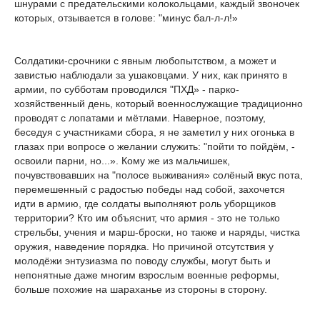
шнурами с предательскими колокольцами, каждый звоночек
которых, отзывается в голове: "минус бал-л-л!»
Солдатики-срочники с явным любопытством, а может и
завистью наблюдали за ушаковцами. У них, как принято в
армии, по субботам проводился "ПХД» - парко-
хозяйственный день, который военнослужащие традиционно
проводят с лопатами и мётлами. Наверное, поэтому,
беседуя с участниками сбора, я не заметил у них огонька в
глазах при вопросе о желании служить: "пойти то пойдём, -
освоили парни, но...». Кому же из мальчишек,
почувствовавших на "полосе выживания» солёный вкус пота,
перемешенный с радостью победы над собой, захочется
идти в армию, где солдаты выполняют роль уборщиков
территории? Кто им объяснит, что армия - это не только
стрельбы, учения и марш-броски, но также и наряды, чистка
оружия, наведение порядка. Но причиной отсутствия у
молодёжи энтузиазма по поводу службы, могут быть и
непонятные даже многим взрослым военные реформы,
больше похожие на шараханье из стороны в сторону.