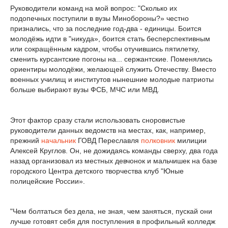
Руководители команд на мой вопрос: "Сколько их
подопечных поступили в вузы Минобороны?» честно
признались, что за последние год-два - единицы. Боится
молодёжь идти в "никуда», боится стать бесперспективным
или сокращённым кадром, чтобы отучившись пятилетку,
сменить курсантские погоны на... сержантские. Поменялись
ориентиры молодёжи, желающей служить Отечеству. Вместо
военных училищ и институтов нынешние молодые патриоты
больше выбирают вузы ФСБ, МЧС или МВД.
Этот фактор сразу стали использовать сноровистые
руководители данных ведомств на местах, как, например,
прежний
начальник
ГОВД Переславля
полковник
милиции
Алексей Круглов. Он, не дожидаясь команды сверху, два года
назад организовал из местных девчонок и мальчишек на базе
городского Центра детского творчества клуб "Юные
полицейские России».
"Чем болтаться без дела, не зная, чем заняться, пускай они
лучше готовят себя для поступления в профильный колледж