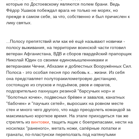
которые по Достоевскому являются полем брани. Ведь
Фёдор Ушаков побеждал врага не только не морях, но
прежде в самом себе, за что, собственно и был причислен к
лику святых.
...Полосу препятствий или как её ещё называют новички -
полосу выживания, на территории воинской части готовил
ветеран Афганистана, ВДВ и сборов гвардейский прапорщик
Николай Юдин со своими единомышленниками и
ветеранами Чечни, Абхазии и доблестных Вооружённых Сил.
Полоса - это особая песня про любовь к... жизни. Из себя
она представляет полуторакилометровую дистанцию,
состоящую из спусков и подъёмов, рвов и оврагов,
подозрительно пахнущих резиной "барсучьих нор» и
"болотных кочек», подвесных брёвен и завалов, канатных
"бабочек» и "паучьих сетей», выросших на ровном месте
стен и много чего другого, что надо преодолеть командой за
максимально короткое время. На этапе приходиться так же
стрелять из
винтовки
, тащить ящик с боеприпасами, нести на
носилках "раненого», метать ножи, сапёрные лопатки и
гранаты, по-пластунски переползать под натянутыми