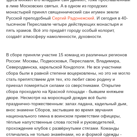
в лике Московских святых. А в одном из городских
монастырей принял священнический сан игумен земли
Русской преподобный
Сергий Радонежский
. И сегодня в 40-
тысячном Переславле четыре действующих монастыря и
пять храмов. Всё это придаёт городу особый колорит,
создаёт атмосферу намоленности, духовности.
В сборе приняли участие 15 команд из различных регионов
России: Москвы, Подмосковья, Переславля, Владимира,
Северодвинска, карельской Кондопоги. Не все участники
сбора были в равной степени воцерковлены, но это не могло
стать препятствием для тех, кто любит свою родину и
приехал померяться силами со сверстниками. Открытие
сбора проходило на Красной площади - бывшем княжьем
дворе. Несмотря на моросящий дождик всё было
празднично-торжественным: запах ладана, кадильный дым,
внос знамени Сборов, застывшие во время звучания
национального гимна в воинском приветствии офицеры,
тёплые напутственные слова гостей и руководителей,
прохождение клубов с развёрнутыми стягами. Команды
отличались не только знамёнами, но и формой одежды -