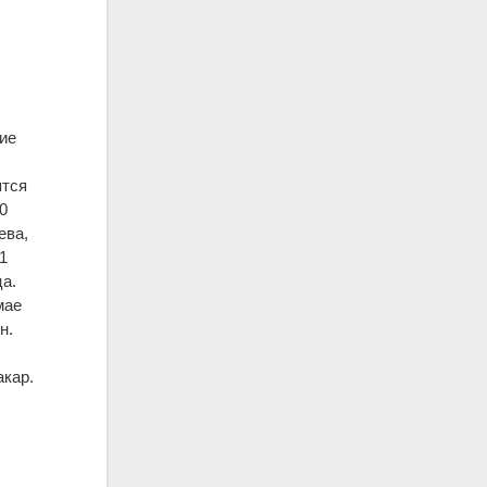
лие
ятся
0
ева,
 1
ца.
мае
н.
акар.