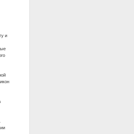
ту и
лые
ого
ной
Никон
а
,
.
нии