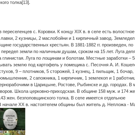
кого толка[13].
з переселенцев с. Коровки. К концу XIX в. в селе есть волостное
 лавки, 2 кузницы, 2 маслобойни и 1 кирпичный завод. Земледе
ине государственных крестьян. В 1881-1882 гг. произведен, по
 передел земли по наличным душам, сроком на 15 лет. Луга дел
а глинистая. Луга по лощинам и болотам. Местные заработки – 5
вать землю под картофель у помещика с. Песочня А. И. Кошел
стухов, 9 – плотников, 5 сторожей, 1 кузнец, 1 пильщик, 1 бочар,
ромышленник, 2 сапожника, 1 кирпичник, 1 землекоп и 1 работни
рнорабочими в Царицыне, Ростове, Рыбинске и др. городах. В 
 дворов. Школа церковно-приходская. В общине 158 муж. и 174 же
 143 жен. безпоповщинского толка. В селе имеется отдельное
 начале XX в. настоятелем общины был житель д. Непложа - М