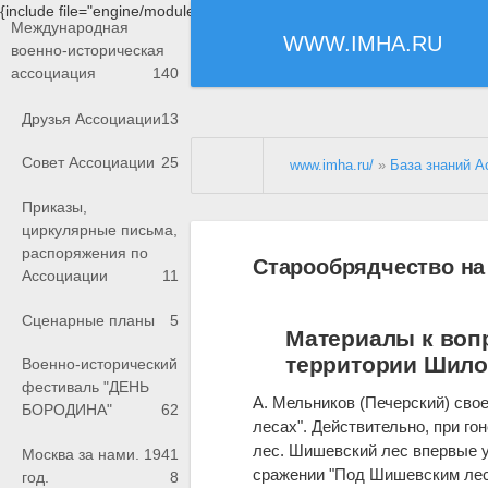
{include file="engine/modules/saperu/head.php"}
Международная
WWW.IMHA.RU
военно-историческая
ассоциация
140
Друзья Ассоциации
13
Совет Ассоциации
25
www.imha.ru/
»
База знаний А
Приказы,
циркулярные письма,
распоряжения по
Старообрядчество на
Ассоциации
11
Сценарные планы
5
Материалы к воп
территории Шилов
Военно-исторический
фестиваль "ДЕНЬ
А. Мельников (Печерский) сво
БОРОДИНА"
62
лесах". Действительно, при г
лес. Шишевский лес впервые уп
Москва за нами. 1941
сражении "Под Шишевским лесом
год.
8