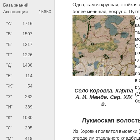
Одна, самая крупная, стойкая 
База знаний
более меньшая, вокруг с. Путя
Ассоциации
15650
Се
"А"
1716
ка
та
"Б"
1507
мо
"В"
1217
Са
ра
"Г"
1226
це
"Д"
1438
Ка
по
"Е"
114
в 
"Ж"
54
г.
Село Коровка. Карта
(1
"З"
262
А. И. Менде. Сер. XIX
бе
в.
"И"
389
"К"
1030
Лукмоская волость
"Л"
295
Из Коровки появятся выселки (1
отводе им отдельного кладбища
"М"
419