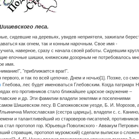
Шишевского леса.
ные, сидевшие на деревьях, увидев неприятеля, зажигали берес
аваться как огнем, так и конным нарочным. Свое имя -
учила, наверное, сразу с начала своей работы. Сидевшим круг
ющие елочные шишки, княжеским дозорным не потребовалось мн
ое имя.
имание!", "приближается враг!".
первого, и так по всей цепочке. Днем и ночью[1]. Позже, со сме
ы
Глебова, лес будет именоваться Глебовским. Когда патриарх 
ядах его противников стало ближайшее царское окружение –
авские и др. Эти фамилии владели землями и поселениями
амом Шишевском лесу. В Сапожковском уезде, Б. И. Морозов, 
Ильинична Милославская (сестра царицы), владели с. с. Канино
ремени и талантливейший из староверов-писателей, противников
а стал протопоп гор. Юрьевца-Поволжского - Аввакум Петрович
вший справщик, протопоп муромский) сделали выписки о сложе