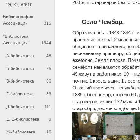
200 ж. п. староверов безпоповс
"Э, Ю, Я"
610
Библиография
Село Чембар.
Ассоциации
315
Образовалось в 1843-1844 гг. и
"Библиотека
правление, школа, 2 мелочные
Ассоциации"
1944
общинное – принадлежащее общ
письменному приговору, общий
А-библиотека
48
ежегодно. Земля плохая. Почв
семейств нанимаются обрабаты
Б-библиотека
75
49 живут в работниках, 10 – па
печник, 1 кровельщик, 1 лесоп
В-библиотека
96
Отхожий промысел – служба че
Г-библиотека
83
1885 г. был пожар, сгорело 60
староверов, из них 132 муж. и
Д-библиотека
111
старообрядческое кладбище. В
Е, Ё-библиотека
9
Ж-библиотека
16