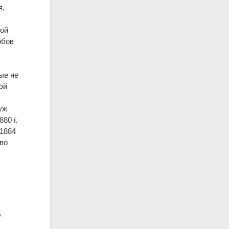
я,
кой
юбов
ые не
ой
уж
80 г.
 1884
тво
б