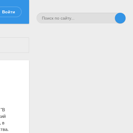
Войти
 "В
кий
, в
тва.