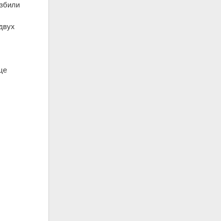
азбили
 двух
це