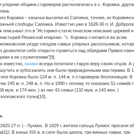
и упорная община староверов располагалась в с. Коровка, друга
тина.
ло Коровка – казачьи выселки из Сапожка, точнее, из Коровинс
зачьей слободы Сапожка. Известно уже в 1628-30 гг. И. Доброл
к описывал это в "Историко-статистическом описание церквей и
настырей Рязанской епархии.: "с. Коровка считается во всем
пожковском уезде гнездом самых упорных раскольников, котор
з дозволяли себе открыто глумиться над обрядами Православн
ркви и ее служителями"[9].
к известно,
казаки
всегда почитали старую веру своих отцов. А 
шутить и зубоскалить они были прирожденными мастерами. В 18
селе Коровка было 124 м. п. 144 ж. п староверов безпоповцев. В
 уже 245 м. п. 248 ж. п. Но в 1890 г. почему то показано 51 семейс
58 муж. и 174 жен. ) из них 43 семьи (132 муж. и 143 жен. )
зпоповского толка[10].
.
825-27 гг. ) - Лукмос. В 1829 г. жители сельца Лукмос просили о
[11]. В конце XIX в. в селе была школа, три винных лавки, три