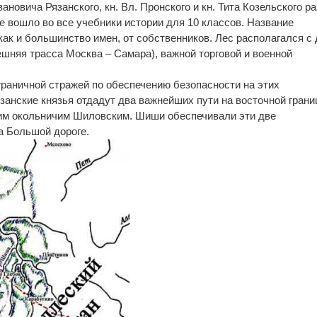
ановича Рязанского, кн. Вл. Пронского и кн. Тита Козельского р
е вошло во все учебники истории для 10 классов. Название
как и большинство имен, от собственников. Лес располагался с
ешняя трасса Москва – Самара), важной торговой и военной
раничной стражей по обеспечению безопасности на этих
язанские князья отдадут два важнейших пути на восточной грани
оим окольничим Шиловским. Шиши обеспечивали эти две
а Большой дороге.