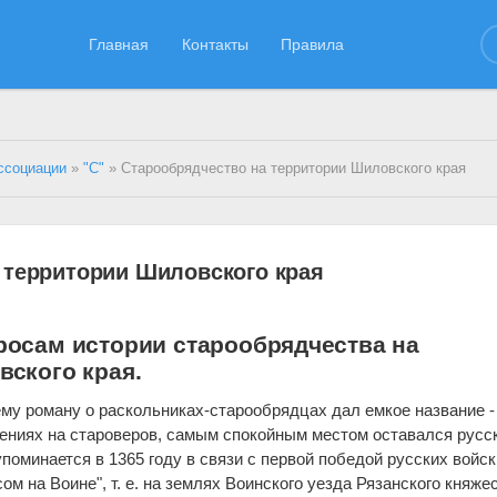
Главная
Контакты
Правила
ссоциации
»
"С"
» Старообрядчество на территории Шиловского края
 территории Шиловского края
росам истории старообрядчества на
ского края.
ему роману о раскольниках-старообрядцах дал емкое название -
онениях на староверов, самым спокойным местом оставался русс
оминается в 1365 году в связи с первой победой русских войск
 на Воине", т. е. на землях Воинского уезда Рязанского княжес