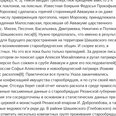
 царю[3, 4, 5]. Никон вводил трехперстное крещение вместо 2-х
ых поклонов, на поясные. Известная боярыня Федосья Прокофье
 Морозова) сделалась горячей сторонницей Аввакума и он даже
к числу приверженцев протопопа, через Морозову, принадлежала
жденная Милославская, просившая об Аввакуме царственного
с. Михеи, Песочня, Васильевка, Дмитриевка, Никитино и Поляки
Шишевского леса[6]. Нужно предполагать, что именно в результ
 для будущего распространения на территории Шишевского леса
и возникновения старообрядческих общин. И cкорее всего, в
тных. Но это все пока было только прелюдией. За дерзкое пись
котором он поносил царя Алексея Михайловича и ругал патриар
озерске был сожжен в срубе Аввакум и двое его последователей[7
 России Софья Алексеевна и новообрядческий патриарх Иоаким
с расколом[8]. Практически все пункты Указа заканчивались
и конфискацией имущества старообрядцев, и по сути своей яв
иции. Отсюда берет свой отчет начало раскола в среде правос
анные письменные данные о старообрядцах Рязанской губернии
ния эти сосредоточены в основном в статистических данных при
и церквей и монастырей Рязанской епархии И. Добролюбова, а та
ные ведомости"и ряде др. В районе Шишевского (Глебовского) л
 отметить несколько компактных групп проживания старообрядц