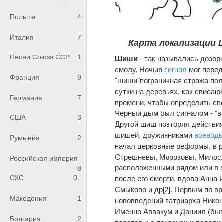
Польша
4
Италия
7
Карта локализации 
Песни Союза ССР
1
Шиши
- так назывались дозор
смолу. Ночью
сигнал
мог перед
Франция
9
"шиши"пограничная стража пол
сутки на деревьях, как свиса
Германия
7
времени, чтобы определить св
Черный дым был сигналом - "вн
США
3
Другой шиш повторял действия 
шишей, дружинниками
воевод
Румыния
2
начал церковные реформы, в р
Стрешневы, Морозовы, Милосл
Российская империя
расположенными рядом или в с
8
СХС
0
после его смерти, вдова Анна 
Смыково и др[2]. Первым по в
Македония
1
нововведений патриарха Никон
Именно Аввакум и Даниил (бы
Болгария
2