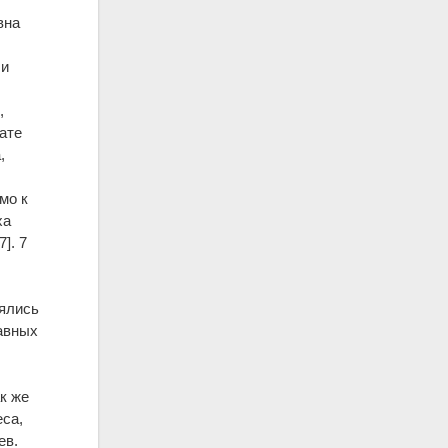
вна
 и
,
ате
,
мо к
ха
]. 7
лялись
лавных
к же
еса,
ев.