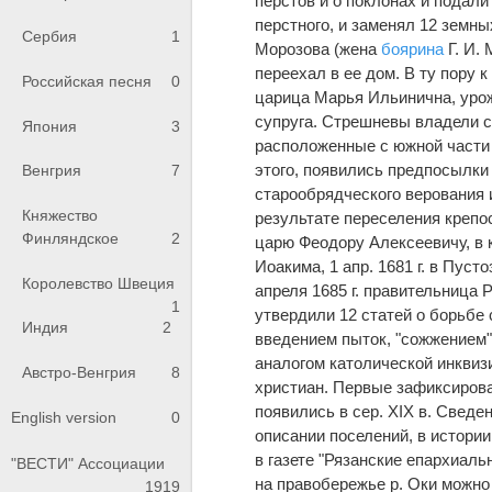
перстов и о поклонах и подали
перстного, и заменял 12 земн
Сербия
1
Морозова (жена
боярина
Г. И.
переехал в ее дом. В ту пору 
Российская песня
0
царица Марья Ильинична, уро
супруга. Стрешневы владели с
Япония
3
расположенные с южной части 
этого, появились предпосылки
Венгрия
7
старообрядческого верования 
Княжество
результате переселения крепос
Финляндское
2
царю Феодору Алексеевичу, в 
Иоакима, 1 апр. 1681 г. в Пуст
Королевство Швеция
апреля 1685 г. правительница
1
утвердили 12 статей о борьбе 
Индия
2
введением пыток, "сожжением"
аналогом католической инквиз
Австро-Венгрия
8
христиан. Первые зафиксиров
появились в сер. XIX в. Сведе
English version
0
описании поселений, в истори
в газете "Рязанские епархиаль
"ВЕСТИ" Ассоциации
на правобережье р. Оки можно
1919