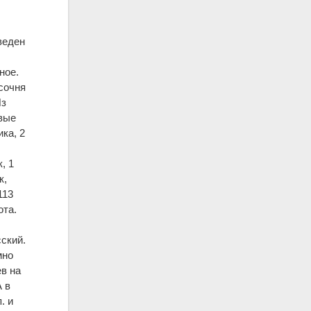
веден
ное.
сочня
Из
вые
ика, 2
, 1
к,
113
ота.
ский.
мно
ев на
А в
. и