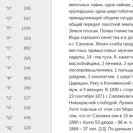
мелочных лавки, одна чайная,
"Н"
185
крупорушки, одна шерстобитн
принадлежащее общине государ
"О"
547
общий передел пахотной земли
"П"
1430
Земля плохая. Почва глиниста
Вода хорошего качества и в д
"Р"
283
и г. Сапожок. Много хлеба прод
"С"
882
местных промысловых мужчин 
наделы, 14 –пастухи, 8- канатч
"Т"
265
маслобойщика, 2 печника, 2 кр
"У"
246
лесопромышленника, 1 пильщик,
урядник, 1 конопатчик, 1 шерст
"Ф"
465
Царицын, Ригу и Коломенский
"Х"
180
муж. и 9 женщин. В 1890 г. сго
23 сентября 1871 г. Сапожковс
"Ц"
127
Новокрасной слободой, Лукмос
"Ч"
192
Хотя гласные от этих сел Моро
тем, что от Сапожка они в 15 
"Ш"
446
1880 г. было 53 двора – 86 м. п
"Щ"
120
1884 – 37 чел. [13]. По данным