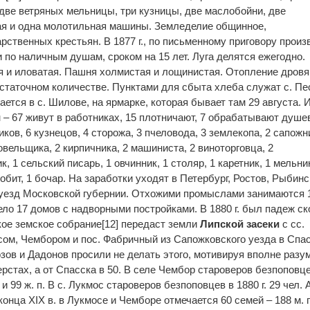
 две ветряных мельницы, три кузницы, две маслобойни, две
ая и одна молотильная машины. Земледелие общинное,
ственных крестьян. В 1877 г., по письменному приговору произ
 по наличным душам, сроком на 15 лет. Луга делятся ежегодно.
я и иловатая. Пашня холмистая и лощинистая. Отопление дровя
остаточном количестве. Пунктами для сбыта хлеба служат с. Пе
ается в с. Шилове, на ярмарке, которая бывает там 29 августа. 
– 67 живут в работниках, 15 плотничают, 7 обрабатывают душе
иков, 6 кузнецов, 4 сторожа, 3 пчеловода, 3 землекопа, 2 сапожн
овельщика, 2 кирпичника, 2 машиниста, 2 виноторговца, 2
 1 сельский писарь, 1 овчинник, 1 столяр, 1 каретник, 1 мельник
обит, 1 бочар. На заработки уходят в Петербург, Ростов, Рыбинс
 уезд Московской губернии. Отхожими промыслами занимаются 
рело 17 домов с надворными постройками. В 1880 г. был падеж ск
кое земское собрание[12] передаст земли
Липской засеки
с сс.
ом, Чембором и пос. Фабричный из Сапожковского уезда в Спас
зов и Дадонов просили не делать этого, мотивируя вполне разу
верстах, а от Спасска в 50. В селе Чембор староверов безпоповц
. и 99 ж. п. В с. Лукмос староверов безпоповцев в 1880 г. 29 чел. 
 конца XIX в. в Лукмосе и Чемборе отмечается 60 семей – 188 м. п