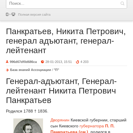
Полная версия сайта
Панкратьев, Никита Петрович,
генерал адъютант, генерал-
лейтенант
996d67df0d686ca
28-01-2013, 15:51
4 203
База знаний Ассоциации
/
"П"
Генерал-адъютант, Генерал-
лейтенант Никита Петрович
Панкратьев
Родился 1788 † 1836.
Дворянин
Киевской губернии, старший
сын Киевского
губернатора
П. П.
Панкратьева (см.)
, родился в