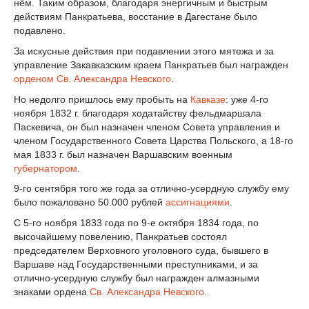
нём. Таким образом, благодаря энергичным и быстрым
действиям Панкратьева, восстание в Дагестане было
подавлено.
За искусные действия при подавлении этого мятежа и за
управление Закавказским краем Панкратьев был награжден
орденом Св. Александра Невского
.
Но недолго пришлось ему пробыть на
Кавказе
: уже 4-го
ноября 1832 г. благодаря ходатайству фельдмаршала
Паскевича, он был назначен членом Совета управления и
членом Государственного Совета Царства Польского, а 18-го
мая 1833 г. был назначен Варшавским военным
губернатором
.
9-го сентября того же года за отлично-усердную службу ему
было пожаловано 50.000 рублей
ассигнациями
.
С 5-го ноября 1833 года по 9-е октября 1834 года, по
высочайшему повелению, Панкратьев состоял
председателем Верховного уголовного суда, бывшего в
Варшаве над Государственными преступниками, и за
отлично-усердную службу был награжден алмазными
знаками ордена
Св. Александра Невского
.