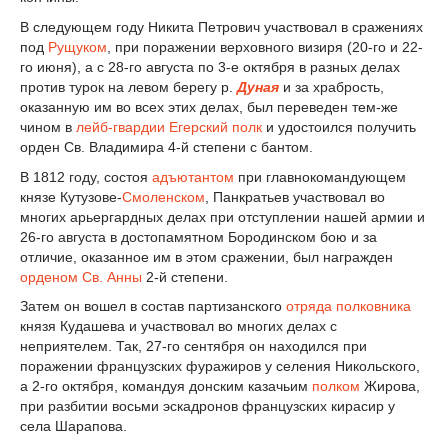
В следующем году Никита Петрович участвовал в сражениях
под
Рущуком
, при поражении верховного визиря (20-го и 22-
го июня), а с 28-го августа по 3-е октября в разных делах
против турок на левом берегу р.
Дуная
и за храбрость,
оказанную им во всех этих делах, был переведен тем-же
чином в
лейб-гвардии Егерский полк
и удостоился получить
орден Св. Владимира 4-й степени с бантом.
В 1812 году, состоя
адъютантом
при главнокомандующем
князе Кутузове-
Смоленском
, Панкратьев участвовал во
многих арьергардных делах при отступлении нашей армии и
26-го августа в достопамятном Бородинском бою и за
отличие, оказанное им в этом сражении, был награжден
орденом Св. Анны
2-й степени.
Затем он вошел в состав партизанского
отряда
полковника
князя Кудашева и участвовал во многих делах с
неприятелем. Так, 27-го сентября он находился при
поражении французских фуражиров у селения Никольского,
а 2-го октября, командуя донским казачьим
полком
Жирова,
при разбитии восьми эскадронов французских кирасир у
села Шарапова.