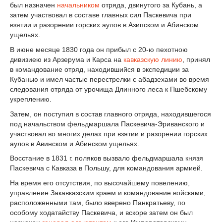
был назначен
начальником
отряда, двинутого за Кубань, а
затем участвовал в составе главных сил Паскевича при
взятии и разорении горских аулов в Азипском и Абинском
ущельях.
В июне месяце 1830 года он прибыл с 20-ю пехотною
дивизиею из Арзерума и Карса на
кавказскую линию
, принял
в командование отряд, находившийся в экспедиции за
Кубанью и имел частые перестрелки с абадзехами во время
следования отряда от урочища Длинного леса к Пшебскому
укреплению.
Затем, он поступил в состав главного отряда, находившегося
под начальством фельдмаршала Паскевича-Эриванского и
участвовал во многих делах при взятии и разорении горских
аулов в Авинском и Абинском ущельях.
Восстание в 1831 г. поляков вызвало фельдмаршала князя
Паскевича с Кавказа в Польшу, для командования армией.
На время его отсутствия, по высочайшему повелению,
управление Закавказским краем и командование войсками,
расположенными там, было вверено Панкратьеву, по
особому ходатайству Паскевича, и вскоре затем он был