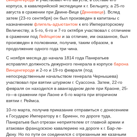
корпуса, в кавалерийской экспедиции к г. Бельцигу, а 25-го
августа в сражении при Деине-Вице (
Денневице
). Вслед
затем (23-го сентября) он был произведен в капитаны с
назначением
флигель-адъютантом
к его Императорскому
Величеству, а 5-го, 6-го и 7-го октября участвовал с отличием
в сражении под
Лейпцигом
и за отличие, им оказанное, был
произведен в полковники, получив, таким образом, в
продолжение одного года три чина.
С ноября месяца до начала 1814 года Панкратьев
исправлял должность дежурного генерала в корпусе
барона
Винценгероде
и 2-го и 19-го февраля (под
непосредственным начальством генерала Чернышева)
участвовал при взятии штурмом г. Суассона. Затем, 22-го
февраля он находился в авангардном деле при Краоне, 25-
го—в сражении при Лаоне и 6-го марта при вторичном
взятии г. Реймса.
10-го марта, получив приказание отправиться с донесением
к Государю Императору в г. Бриенн, по дороге туда,
Панкратьев был отрезан неприятелем от главной армии и
атакован французскою кавалериею на дороге к г. Бар-ле-
Дюку. Но по пути он соединился с отрезанным же казачьим