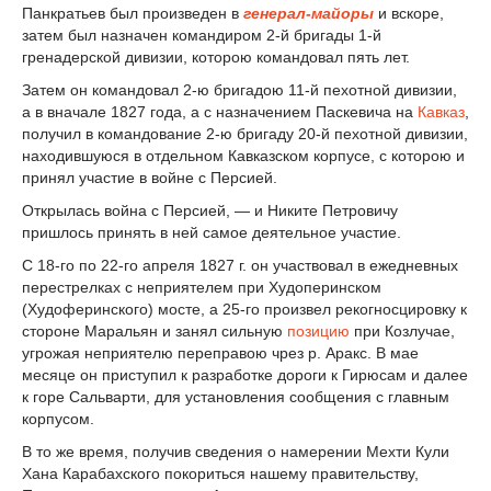
Панкратьев был произведен в
генерал-майоры
и вскоре,
затем был назначен командиром 2-й бригады 1-й
гренадерской дивизии, которою командовал пять лет.
Затем он командовал 2-ю бригадою 11-й пехотной дивизии,
а в вначале 1827 года, а с назначением Паскевича на
Кавказ
,
получил в командование 2-ю бригаду 20-й пехотной дивизии,
находившуюся в отдельном Кавказском корпусе, с которою и
принял участие в войне с Персией.
Открылась война с Персией, — и Никите Петровичу
пришлось принять в ней самое деятельное участие.
С 18-го по 22-го апреля 1827 г. он участвовал в ежедневных
перестрелках с неприятелем при Худоперинском
(Худоферинского) мосте, а 25-го произвел рекогносцировку к
стороне Маральян и занял сильную
позицию
при Козлучае,
угрожая неприятелю переправою чрез р. Аракс. В мае
месяце он приступил к разработке дороги к Гирюсам и далее
к горе Сальварти, для установления сообщения с главным
корпусом.
В то же время, получив сведения о намерении Мехти Кули
Хана Карабахского покориться нашему правительству,