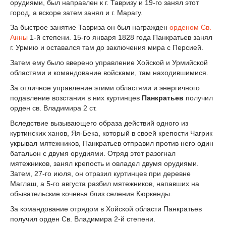
орудиями, был направлен к г. Тавризу и 19-го занял этот
город, а вскоре затем занял и г. Марагу.
За быстрое занятие Тавриза он был награжден
орденом Св.
Анны
1-й степени. 15-го января 1828 года Панкратьев занял
г. Урмию и оставался там до заключения мира с Персией.
Затем ему было вверено управление Хойской и Урмийской
областями и командование войсками, там находившимися.
За отличное управление этими областями и энергичного
подавление возстания в них куртинцев
Панкратьев
получил
орден св. Владимира 2 ст.
Вследствие вызывающего образа действий одного из
куртинских ханов, Яя-Бека, который в своей крепости Чагрик
укрывал мятежников, Панкратьев отправил против него один
батальон с двумя орудиями. Отряд этот разогнал
мятежников, занял крепость и овладел двумя орудиями.
Затем, 27-го июля, он отразил куртинцев при деревне
Маглаш, а 5-го августа разбил мятежников, напавших на
обывательские кочевья близ селения Кюркенды.
За командование отрядом в Хойской области Панкратьев
получил орден Св. Владимира 2-й степени.