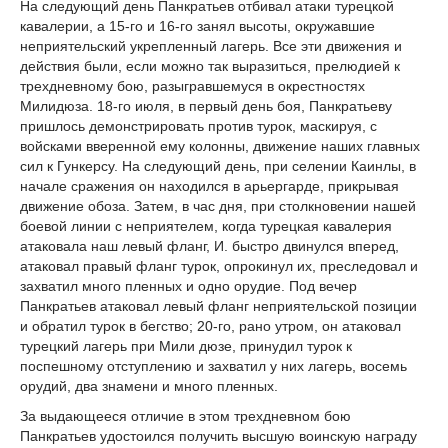
На следующий день Панкратьев отбивал атаки турецкой
кавалерии, а 15-го и 16-го занял высоты, окружавшие
неприятельский укрепленный лагерь. Все эти движения и
действия были, если можно так выразиться, прелюдией к
трехдневному бою, разыгравшемуся в окрестностях
Милидюза. 18-го июля, в первый день боя, Панкратьеву
пришлось демонстрировать против турок, маскируя, с
войсками вверенной ему колонны, движение наших главных
сил к Гункерсу. На следующий день, при селении Каинлы, в
начале сражения он находился в арьергарде, прикрывая
движение обоза. Затем, в час дня, при столкновении нашей
боевой линии с неприятелем, когда турецкая кавалерия
атаковала наш левый фланг, И. быстро двинулся вперед,
атаковал правый фланг турок, опрокинул их, преследовал и
захватил много пленных и одно орудие. Под вечер
Панкратьев атаковал левый фланг неприятельской позиции
и обратил турок в бегство; 20-го, рано утром, он атаковал
турецкий лагерь при Мили дюзе, принудил турок к
поспешному отступлению и захватил у них лагерь, восемь
орудий, два знамени и много пленных.
За выдающееся отличие в этом трехдневном бою
Панкратьев удостоился получить высшую воинскую награду