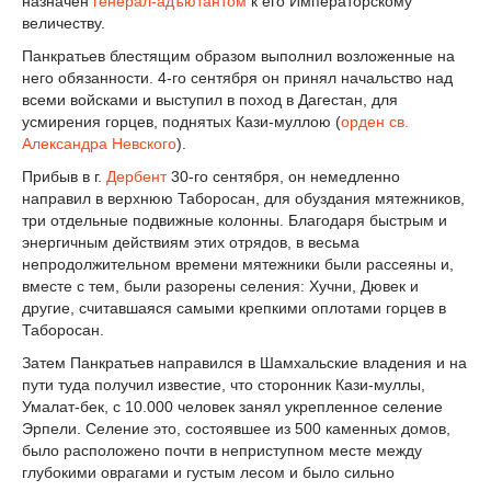
назначен
генерал-адъютантом
к его Императорскому
величеству.
Панкратьев блестящим образом выполнил возложенные на
него обязанности. 4-го сентября он принял начальство над
всеми войсками и выступил в поход в Дагестан, для
усмирения горцев, поднятых Кази-муллою (
орден св.
Александра Невского
).
Прибыв в г.
Дербент
30-го сентября, он немедленно
направил в верхнюю Таборосан, для обуздания мятежников,
три отдельные подвижные колонны. Благодаря быстрым и
энергичным действиям этих отрядов, в весьма
непродолжительном времени мятежники были рассеяны и,
вместе с тем, были разорены селения: Хучни, Дювек и
другие, считавшаяся самыми крепкими оплотами горцев в
Таборосан.
Затем Панкратьев направился в Шамхальские владения и на
пути туда получил известие, что сторонник Кази-муллы,
Умалат-бек, с 10.000 человек занял укрепленное селение
Эрпели. Селение это, состоявшее из 500 каменных домов,
было расположено почти в неприступном месте между
глубокими оврагами и густым лесом и было сильно