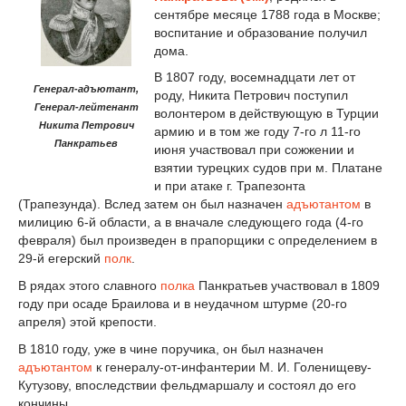
сентябре месяце 1788 года в Москве;
воспитание и образование получил
дома.
В 1807 году, восемнадцати лет от
Генерал-адъютант,
роду, Никита Петрович поступил
Генерал-лейтенант
волонтером в действующую в Турции
Никита Петрович
армию и в том же году 7-го л 11-го
Панкратьев
июня участвовал при сожжении и
взятии турецких судов при м. Платане
и при атаке г. Трапезонта
(Трапезунда). Вслед затем он был назначен
адъютантом
в
милицию 6-й области, а в вначале следующего года (4-го
февраля) был произведен в прапорщики с определением в
29-й егерский
полк
.
В рядах этого славного
полка
Панкратьев участвовал в 1809
году при осаде Браилова и в неудачном штурме (20-го
апреля) этой крепости.
В 1810 году, уже в чине поручика, он был назначен
адъютантом
к генералу-от-инфантерии М. И. Голенищеву-
Кутузову, впоследствии фельдмаршалу и состоял до его
кончины.