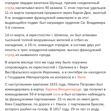
отрядом гвардии капитана Шульца, причем соединенный
отряд
насчитывал всего 90 казаков. С этою горстью удальцов
11-го марта панкратьев прорвался через Барле-Дюк, занятый
8-ю эскадронами французской кавалерии и за этот
выдающийся подвиг был награжден орденом Св. Владимира
3-й степени.
14-го марта, в окрестностях г. Шомона, он был атакован
тысячной толпой вооруженных жителей и отбил их
нападение, а 18-го, командуя отрядом, в составе двух рот
пехоты и трех эскадронов кавалерии, выгнал французский
отряд
из названного города.
В апреле месяце того же года ему было поручено
сопровождать из окрестностей г. Орлеана в г. Берн
Вестфальского короля Иеронима, а в сентябре он находился
с Государем Императором на конгрессе в г.
Вене
.
С наступлением кампании 1815 года, Никита Петрович был
командировать в корпус
барона
Винценгероде
, где получил в
командование 59-й егерский
полк
и был оставлен наблюдать
за французскими партизанами. 22-го июля он имел дело
близ Саарбрюка, по дороге к г. Нанси, с партизаном Брисом,
которого разбил на голову. В 1817 году, 29-ти лет от роду,