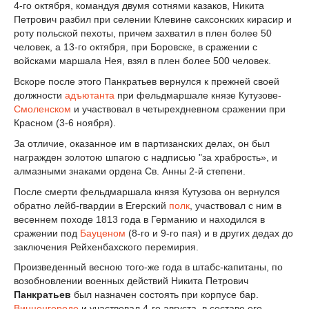
4-го октября, командуя двумя сотнями казаков, Никита
Петрович разбил при селении Клевине саксонских кирасир и
роту польской пехоты, причем захватил в плен более 50
человек, а 13-го октября, при Боровске, в сражении с
войсками маршала Нея, взял в плен более 500 человек.
Вскоре после этого Панкратьев вернулся к прежней своей
должности
адъютанта
при фельдмаршале князе Кутузове-
Смоленском
и участвовал в четырехдневном сражении при
Красном (3-6 ноября).
За отличие, оказанное им в партизанских делах, он был
награжден золотою шпагою с надписью "за храбрость», и
алмазными знаками ордена Св. Анны 2-й степени.
После смерти фельдмаршала князя Кутузова он вернулся
обратно лейб-гвардии в Егерский
полк
, участвовал с ним в
весеннем походе 1813 года в Германию и находился в
сражении под
Бауценом
(8-го и 9-го пая) и в других дедах до
заключения Рейхенбахского перемирия.
Произведенный весною того-же года в штабс-капитаны, по
возобновлении военных действий Никита Петрович
Панкратьев
был назначен состоять при корпусе бар.
Винценгероде
и участвовал 4-го августа, в составе его