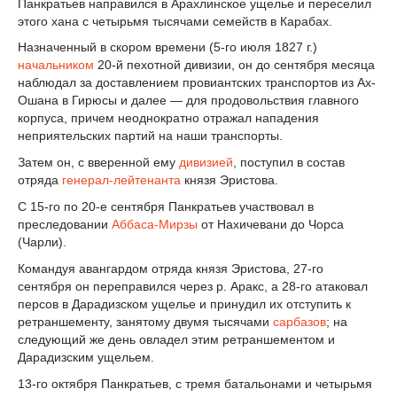
Панкратьев направился в Арахлинское ущелье и переселил
этого хана с четырьмя тысячами семейств в Карабах.
Назначенный в скором времени (5-го июля 1827 г.)
начальником
20-й пехотной дивизии, он до сентября месяца
наблюдал за доставлением провиантских транспортов из Ах-
Ошана в Гирюсы и далее — для продовольствия главного
корпуса, причем неоднократно отражал нападения
неприятельских партий на наши транспорты.
Затем он, с вверенной ему
дивизией
, поступил в состав
отряда
генерал-лейтенанта
князя Эристова.
С 15-го по 20-е сентября Панкратьев участвовал в
преследовании
Аббаса-Мирзы
от Нахичевани до Чорса
(Чарли).
Командуя авангардом отряда князя Эристова, 27-го
сентября он переправился через р. Аракс, а 28-го атаковал
персов в Дарадизском ущелье и принудил их отступить к
ретраншементу, занятому двумя тысячами
сарбазов
; на
следующий же день овладел этим ретраншементом и
Дарадизским ущельем.
13-го октября Панкратьев, с тремя батальонами и четырьмя