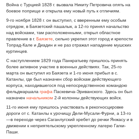
Война с Турцией 1828 г. вызвала Никиту Петровича опять на
боевое поприще и открыла ему новый путь к отличиям.
9-го ноября 1828 г. он выступил, с вверенным ему особым
отрядом, в Баязетский пашалык, а 12-го принял начальство
над войсками, там расположенными, открыл областное
правление в г.
Баязете
, сильно укрепил этот город и крепости
Топрад-Кале и Диадин и не раз отражал нападение мушских
куртинцев.
С наступлением 1829 года Панкратьеву пришлось принять
более активное участие в военных действиях. Так, 25-го
марта он выступил из Баязета и 1-го июня прибыл в с.
Катанлы, где был назначен сбор войскам действующего
корпуса, находившегося под непосредственною командою
фельдмаршала
графа
Паскевича-Эриванского. Здесь он был
назначен
начальником
2-й колонны действующих войск.
11-го июня ему пришлось участвовать в рекогносцировке
дороги от с. Катанлы к урочищу Дели-Мусали-Фурни, а 13-го
—в переходе через Саганлугский хребет до речки Янжасу и в
движении к неприятельскому укрепленному лагерю Гагки-
Паши.