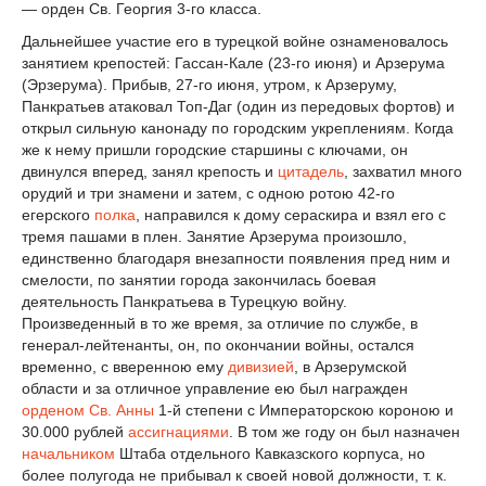
— орден Св. Георгия 3-го класса.
Дальнейшее участие его в турецкой войне ознаменовалось
занятием крепостей: Гассан-Кале (23-го июня) и Арзерума
(Эрзерума). Прибыв, 27-го июня, утром, к Арзеруму,
Панкратьев атаковал Топ-Даг (один из передовых фортов) и
открыл сильную канонаду по городским укреплениям. Когда
же к нему пришли городские старшины с ключами, он
двинулся вперед, занял крепость и
цитадель
, захватил много
орудий и три знамени и затем, с одною ротою 42-го
егерского
полка
, направился к дому сераскира и взял его с
тремя пашами в плен. Занятие Арзерума произошло,
единственно благодаря внезапности появления пред ним и
смелости, по занятии города закончилась боевая
деятельность Панкратьева в Турецкую войну.
Произведенный в то же время, за отличие по службе, в
генерал-лейтенанты, он, по окончании войны, остался
временно, с вверенною ему
дивизией
, в Арзерумской
области и за отличное управление ею был награжден
орденом Св. Анны
1-й степени с Императорскою короною и
30.000 рублей
ассигнациями
. В том же году он был назначен
начальником
Штаба отдельного Кавказского корпуса, но
более полугода не прибывал к своей новой должности, т. к.