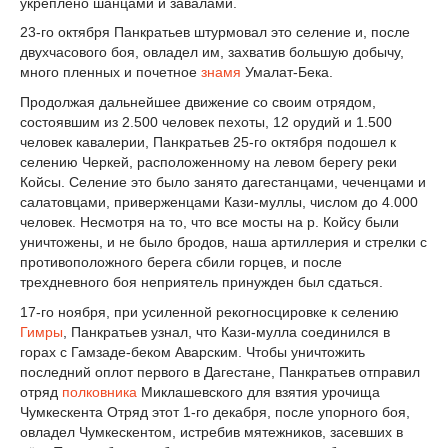
укреплено шанцами и завалами.
23-го октября Панкратьев штурмовал это селение и, после
двухчасового боя, овладел им, захватив большую добычу,
много пленных и почетное
знамя
Умалат-Бека.
Продолжая дальнейшее движение со своим отрядом,
состоявшим из 2.500 человек пехоты, 12 орудий и 1.500
человек кавалерии, Панкратьев 25-го октября подошел к
селению Черкей, расположенному на левом берегу реки
Койсы. Селение это было занято дагестанцами, чеченцами и
салатовцами, приверженцами Кази-муллы, числом до 4.000
человек. Несмотря на то, что все мосты на р. Койсу были
уничтожены, и не было бродов, наша артиллерия и стрелки с
противоположного берега сбили горцев, и после
трехдневного боя неприятель принужден был сдаться.
17-го ноября, при усиленной рекогносцировке к селению
Гимры
, Панкратьев узнал, что Кази-мулла соединился в
горах с Гамзаде-беком Аварским. Чтобы уничтожить
последний оплот первого в Дагестане, Панкратьев отправил
отряд
полковника
Миклашевского для взятия урочища
Чумкескента Отряд этот 1-го декабря, после упорного боя,
овладел Чумкескентом, истребив мятежников, засевших в