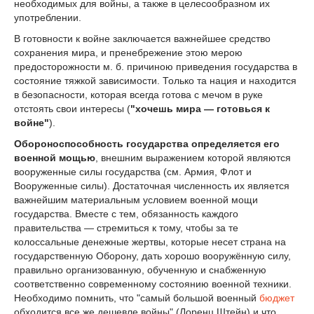
необходимых для войны, а также в целесообразном их
употреблении.
В готовности к войне заключается важнейшее средство
сохранения мира, и пренебрежение этою мерою
предосторожности м. б. причиною приведения государства в
состояние тяжкой зависимости. Только та нация и находится
в безопасности, которая всегда готова с мечом в руке
отстоять свои интересы (
"хочешь мира — готовься к
войне"
).
Обороноспособность государства определяется его
военной мощью
, внешним выражением которой являются
вооруженные силы государства (см. Армия, Флот и
Вооруженные силы). Достаточная численность их является
важнейшим материальным условием военной мощи
государства. Вместе с тем, обязанность каждого
правительства — стремиться к тому, чтобы за те
колоссальные денежные жертвы, которые несет страна на
государственную Оборону, дать хорошо вооружённую силу,
правильно организованную, обученную и снабженную
соответственно современному состоянию военной техники.
Необходимо помнить, что "самый большой военный
бюджет
обходится все же дешевле войны" (Лоренц Штейн) и что