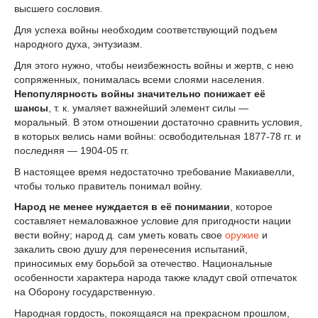
высшего сословия.
Для успеха войны необходим соответствующий подъем
народного духа, энтузиазм.
Для этого нужно, чтобы неизбежность войны и жертв, с нею
сопряженных, понималась всеми слоями населения.
Непопулярность войны значительно понижает её
шансы
, т. к. умаляет важнейший элемент силы —
моральный. В этом отношении достаточно сравнить условия,
в которых велись нами войны: освободительная 1877-78 гг. и
последняя — 1904-05 гг.
В настоящее время недостаточно требование Макиавелли,
чтобы только правитель понимал войну.
Народ не менее нуждается в её понимании
, которое
составляет немаловажное условие для пригодности нации
вести войну; народ д. сам уметь ковать свое
оружие
и
закалить свою душу для перенесения испытаний,
приносимых ему борьбой за отечество. Национальные
особенности характера народа также кладут свой отпечаток
на Оборону государственную.
Народная гордость, покоящаяся на прекрасном прошлом,