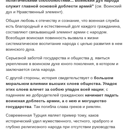
политическими способностями... Воинский дух народа
служит главной основой доблести армий"
(см. Воинский
дух и Нравственный элемент).
Общая любовь к отечеству и сознание, что военная служба
есть благородный и естественный долг каждого гражданина,
составляют связывающий элемент армии с народом.
Всеобщая воинская повинность вызвала к жизни
систематическое воспитание народа с целью развития в нем
воинского духа.
Серьезной заботой государства и общества д. явиться
укрепление в воинском духе юного поколения, в котором и
заключается сила народа.
С другой стороны, история свидетельствует о
большом
моральном влиянии высших слоев общества. Упадок
этих слоев влечет за собою упадок всей нации
; с
падением же добродетелей гражданских
начинает падать
воинская доблесть армии, а с нею и могущество
государства
. Так погибла слава греков и римлян.
Современная Турция являет пример тому, каков
исторический удел мужественного, честного, храброго и
глубоко религиозного народа при отсутствии руководства