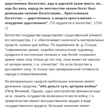
царственное богатство, аще в царской казне много, но...
аще бы весь народ по местностям своим богат был
домовыми своими богатствами... Крестьянское
богатство — дарственное, а нищета крестьянская —
оскудение царственное"
. ("О скудности и богатстве", 1724
г.).
Богатство государства представляет существенный элемент
его могущества, т. к. обеспечивает наличность материальных
средств, нужных для войны. По выражению ф.-д.-Гольца,
"современная армия, подобно ненасытному чудовищу,
нуждался в постоянном питании и, как Антей, сохраняет
армия свою силу только до тех пор, пока может ее черпать
от матери-земли, т.-е. отечества". Но если богатство и
доставляет силу, то только при своевременной готовности
народа к пожертвованиям.
Из материальных средств наибольшее значение имеют
денежные средства,
"ибо деньги суть артерия войны"
(Петр Великий). Однако, одно расстройство финансов еще
не м. лишить государства возможности вести войну, т. к.
правительства имеют могущественное орудие в виде
государственного кредита. Большее значение имеет