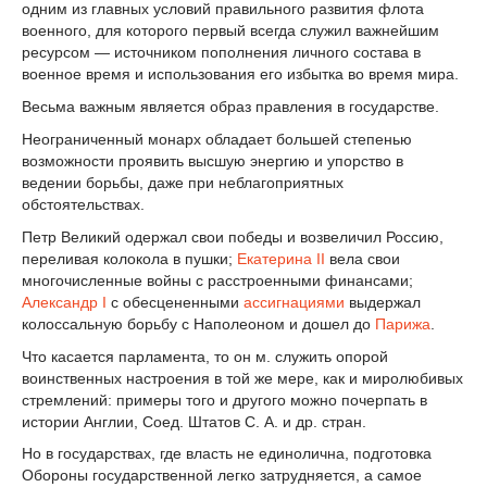
одним из главных условий правильного развития флота
военного, для которого первый всегда служил важнейшим
ресурсом — источником пополнения личного состава в
военное время и использования его избытка во время мира.
Весьма важным является образ правления в государстве.
Неограниченный монарх обладает большей степенью
возможности проявить высшую энергию и упорство в
ведении борьбы, даже при неблагоприятных
обстоятельствах.
Петр Великий одержал свои победы и возвеличил Россию,
переливая колокола в пушки;
Екатерина II
вела свои
многочисленные войны с расстроенными финансами;
Александр I
с обесцененными
ассигнациями
выдержал
колоссальную борьбу с Наполеоном и дошел до
Парижа
.
Что касается парламента, то он м. служить опорой
воинственных настроения в той же мере, как и миролюбивых
стремлений: примеры того и другого можно почерпать в
истории Англии, Соед. Штатов С. А. и др. стран.
Но в государствах, где власть не единолична, подготовка
Обороны государственной легко затрудняется, а самое