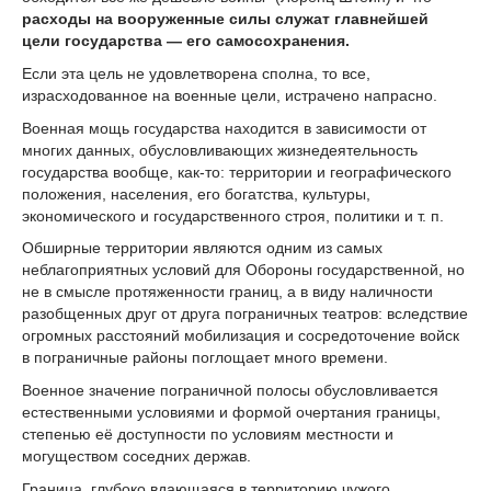
расходы на вооруженные силы служат главнейшей
цели государства — его самосохранения.
Если эта цель не удовлетворена сполна, то все,
израсходованное на военные цели, истрачено напрасно.
Военная мощь государства находится в зависимости от
многих данных, обусловливающих жизнедеятельность
государства вообще, как-то: территории и географического
положения, населения, его богатства, культуры,
экономического и государственного строя, политики и т. п.
Обширные территории являются одним из самых
неблагоприятных условий для Обороны государственной, но
не в смысле протяженности границ, а в виду наличности
разобщенных друг от друга пограничных театров: вследствие
огромных расстояний мобилизация и сосредоточение войск
в пограничные районы поглощает много времени.
Военное значение пограничной полосы обусловливается
естественными условиями и формой очертания границы,
степенью её доступности по условиям местности и
могуществом соседних держав.
Граница, глубоко вдающаяся в территорию чужого