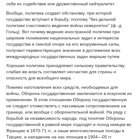
себе их содействие или дружественный нейтралитет.
Вообще, политика создает обстановку, при которой
государство вступает в борьбу; поэтому "без дельной
политики счастливого ведение войны невероятно" (ф.-д.
Гольц). Вот почему ведение иностранной политики при
широком понимании национальных задач и интересов
государства и смелой опоре на его вооруженные силы,
получает первенствующее значение в достижении всех
международных государственных задач мирным путем.
Хорошая политика принадлежит сильному правительству;
слабая же власть составляет несчастие для страны и
опасность для всеобщего мира.
Помимо изготовления всех средств, необходимых для
войны, Оборона государственная заключается в искусном их
применении. В этом отношении Оборону государственную
не следует отожествлять с пассивным сопротивлением на
границе, или вообще с оборонительной войной. На ряду с
борьбой за независимость народа, под понятие Обороны
государственной в равной мере подходят и поход немцев во
Францию в 1870-71 гг., и наши многочисленные походы в
Турцию, и нападение на нас японцев в 1904—05 гг.