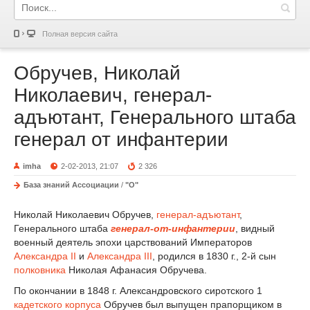
Полная версия сайта
Обручев, Николай
Николаевич, генерал-
адъютант, Генерального штаба
генерал от инфантерии
imha
2-02-2013, 21:07
2 326
База знаний Ассоциации
/
"О"
Николай Николаевич Обручев,
генерал-адъютант
,
Генерального штаба
генерал-от-инфантерии
, видный
военный деятель эпохи царствований Императоров
Александра II
и
Александра III
, родился в 1830 г., 2-й сын
полковника
Николая Афанасия Обручева.
По окончании в 1848 г. Александровского сиротского 1
кадетского корпуса
Обручев был выпущен прапорщиком в