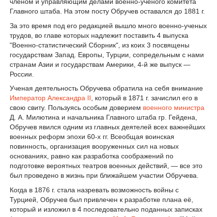
членом и управляющим делами военно-ученого комитета
Главного штаба. На этом посту Обручев оставался до 1881 г.
За это время под его редакцией вышло много военно-ученых
трудов, во главе которых надлежит поставить 4 выпуска
"Военно-статистический Сборник", из коих 3 посвящены
государствам Запад. Европы, Турции, сопредельным с нами
странам Азии и государствам Америки, 4-й же выпуск —
России.
Ученая деятельность Обручева обратила на себя внимание
Император
Александра II
, который в 1871 г. зачислил его в
свою свиту. Пользуясь особым доверием
военного министра
Д. А. Милютина и начальника Главного штаба гр. Гейдена,
Обручев явился одним из главных деятелей всех важнейших
военных реформ эпохи 60-х гг. Всеобщая воинская
повинность, организация вооруженных сил на новых
основаниях, равно как разработка соображений по
подготовке вероятных театров военных действий, — все это
был проведено в жизнь при ближайшем участии Обручева.
Когда в 1876 г. стала назревать возможность войны с
Турцией, Обручев был привлечен к разработке плана её,
который и изложил в 4 последовательно поданных записках