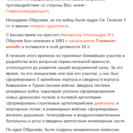
противодействие со стороны Вел. князя -
Главнокомандующего
.
Наградами Обручева, за эту войну были орден Св. Георгия 3
ст. и звание
генерал-адъютанта
.
С восшествием на престол
Император
Александра III
г.
Обручев был назначен в 1881 г.
начальником
Главного
штаба
и оставался в этой должности 16 л.
В течение этого времени он принимал ближайшее участие в
разработке всех вопросов первостепенной важности,
относящихся до развития нашей вооруженной силы. За это
время, по его инициативе или при его участии, у нас был
сформировано 3 армейских корпуса и сведены в корпуса
Кавказские и Туркестанские войска; введена система
резервных войск; кавалерия усилена сформированием
новых драгунских полков; в полевой артиллерии
сформированы стрелковые артиллерийские
дивизионы
и
мортирные полки; в инженерных войсках сформированы
железно-дорожные, телеграфные и воздухоплавательные
батальоны и роты и введены крепостные инженерные части.
По идее Обручева, были созданы казарменные комиссии,