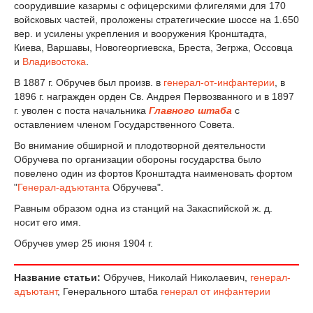
соорудившие казармы с офицерскими флигелями для 170
войсковых частей, проложены стратегические шоссе на 1.650
вер. и усилены укрепления и вооружения Кронштадта,
Киева, Варшавы, Новогеоргиевска, Бреста, Зегржа, Оссовца
и
Владивостока
.
В 1887 г. Обручев был произв. в
генерал-от-инфантерии
, в
1896 г. награжден орден Св. Андрея Первозванного и в 1897
г. уволен с поста начальника
Главного штаба
с
оставлением членом Государственного Совета.
Во внимание обширной и плодотворной деятельности
Обручева по организации обороны государства было
повелено один из фортов Кронштадта наименовать фортом
"
Генерал-адъютанта
Обручева".
Равным образом одна из станций на Закаспийской ж. д.
носит его имя.
Обручев умер 25 июня 1904 г.
Название статьи:
Обручев, Николай Николаевич,
генерал-
адъютант
, Генерального штаба
генерал от инфантерии