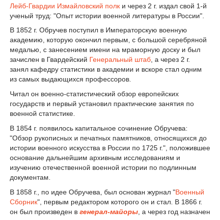
Лейб-Гвардии Измайловский полк
и через 2 г. издал свой 1-й
ученый труд: "Опыт истории военной литературы в России".
В 1852 г. Обручев поступил в Императорскую военную
академию, которую окончил первым, с большой серебряной
медалью, с занесением имени на мраморную доску и был
зачислен в Гвардейский
Генеральный штаб
, а через 2 г.
занял кафедру статистики в академии и вскоре стал одним
из самых выдающихся профессоров.
Читал он военно-статистический обзор европейских
государств и первый установил практические занятия по
военной статистике.
В 1854 г. появилось капитальное сочинение Обручева:
"Обзор рукописных и печатных памятников, относящихся до
истории военного искусства в России по 1725 г.", положившее
основание дальнейшим архивным исследованиям и
изучению отечественной военной истории по подлинным
документам.
В 1858 г., по идее Обручева, был основан журнал "
Военный
Сборник
", первым редактором которого он и стал. В 1866 г.
он был произведен в
генерал-майоры
, а через год назначен