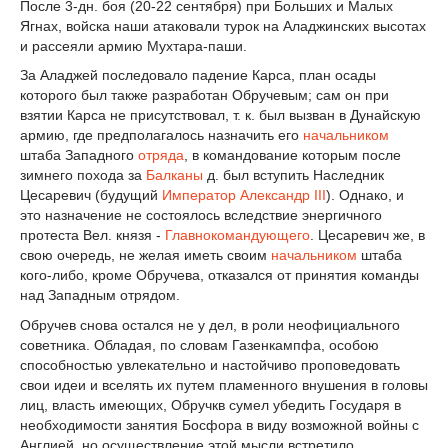
После 3-дн. боя (20-22 сентября) при Больших и Малых
Ягнах, войска наши атаковали турок на Аладжинских высотах
и рассеяли армию Мухтара-паши.
За Аладжей последовало падение Карса, план осады
которого был также разработан Обручевым; сам он при
взятии Карса не присутствовал, т. к. был вызван в Дунайскую
армию, где предполагалось назначить его
начальником
штаба Западного
отряда
, в командование которым после
зимнего похода за
Балканы
д. был вступить Наследник
Цесаревич (будущий
Император
Александр III
). Однако, и
это назначение не состоялось вследствие энергичного
протеста Вел. князя -
Главнокомандующего
. Цесаревич же, в
свою очередь, не желая иметь своим
начальником
штаба
кого-либо, кроме Обручева, отказался от принятия команды
над Западным отрядом.
Обручев снова остался не у дел, в роли неофициального
советника. Обладая, по словам Газенкампфа, особою
способностью увлекательно и настойчиво проповедовать
свои идеи и вселять их путем пламенного внушения в головы
лиц, власть имеющих, Обручкв сумел убедить Государя в
необходимости занятия Босфора в виду возможной войны с
Англией, но осуществление этой мысли встретило