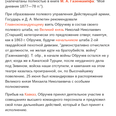
(напечатаны полностью в книге
М. А. Газенкампфа
: "Мой
дневник 1877—78 гг.").
При образовании полевого управления Действующей армии,
Государь и Д. А. Милютин рекомендовали
Главнокомандующему
взять Обручеву в состав своего
полевого штаба, но
Великий князь
Николай Николаевич
(Старший) категорически это предложение отверг, памятуя,
как в 1863 г. Обручев, будучи
начальником
штаба 2-ой
гвардейской пехотной дивизии, "демонстративно отчислился
от должности, не желая идти на братоубийств. войну"
(Газенкампф). Т. обр., в начале войны Обручев остался не у
дел; когда же в Азиатской Турции, после неудачного дела
под Зивином, войска наши отступили, и кампания на этом
театре казалась проигранной, он, по Высочайшему
повелению, 25 июня был командирован в распоряжение
Великого князя Михаила Николаевича с особыми
полномочием.
Прибыв на
Кавказ
, Обручев принял деятельное участие в
совещаниях высшего командного персонала и предложил
свой план дальнейших действий, который и был принят к
исполнению.