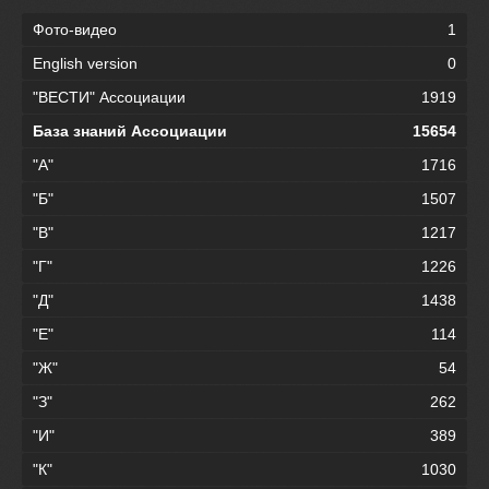
Фото-видео
1
English version
0
"ВЕСТИ" Ассоциации
1919
База знаний Ассоциации
15654
"А"
1716
"Б"
1507
"В"
1217
"Г"
1226
"Д"
1438
"Е"
114
"Ж"
54
"З"
262
"И"
389
"К"
1030