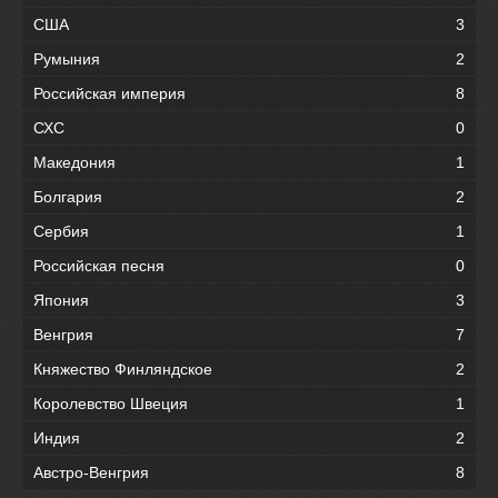
США
3
Румыния
2
Российская империя
8
СХС
0
Македония
1
Болгария
2
Сербия
1
Российская песня
0
Япония
3
Венгрия
7
Княжество Финляндское
2
Королевство Швеция
1
Индия
2
Австро-Венгрия
8