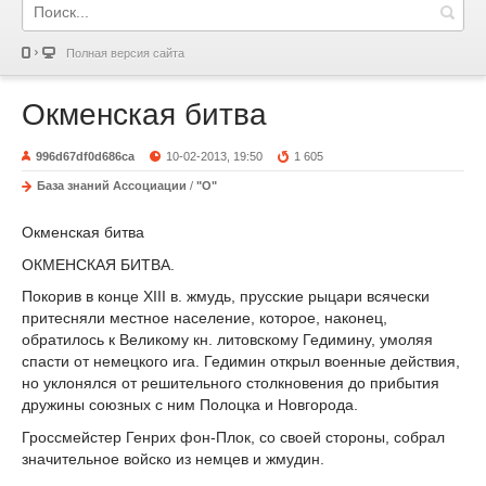
Полная версия сайта
Окменская битва
996d67df0d686ca
10-02-2013, 19:50
1 605
База знаний Ассоциации
/
"О"
Окменская битва
ОКМЕНСКАЯ БИТВА.
Покорив в конце XIII в. жмудь, прусские рыцари всячески
притесняли местное население, которое, наконец,
обратилось к Великому кн. литовскому Гедимину, умоляя
спасти от немецкого ига. Гедимин открыл военные действия,
но уклонялся от решительного столкновения до прибытия
дружины союзных с ним Полоцка и Новгорода.
Гроссмейстер Генрих фон-Плок, со своей стороны, собрал
значительное войско из немцев и жмудин.