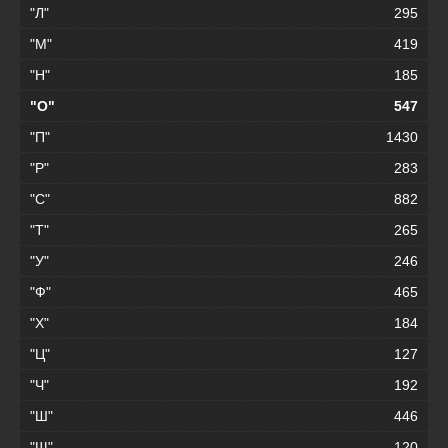
"Л"
295
"М"
419
"Н"
185
"О"
547
"П"
1430
"Р"
283
"С"
882
"Т"
265
"У"
246
"Ф"
465
"Х"
184
"Ц"
127
"Ч"
192
"Ш"
446
"Щ"
120