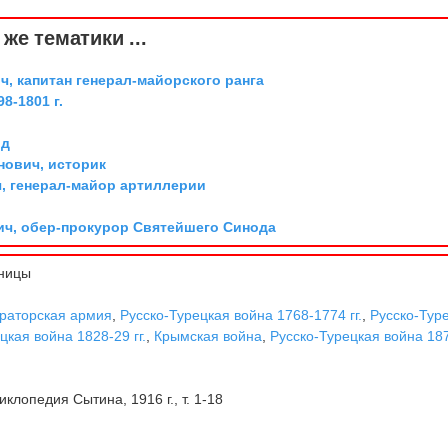
же тематики ...
, капитан генерал-майорского ранга
8-1801 г.
рд
ович, историк
, генерал-майор артиллерии
ич, обер-прокурор Святейшего Синода
ницы
раторская армия
,
Русско-Турецкая война 1768-1774 гг.
,
Русско-Тур
цкая война 1828-29 гг.
,
Крымская война
,
Русско-Турецкая война 18
клопедия Сытина, 1916 г., т. 1-18