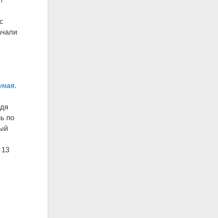
с
ачали
уная
.
едя
нь по
вый
а 13