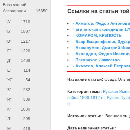
База знаний
Ссылки на статьи той 
Ассоциации
15650
"А"
1716
-
Ахматов, Федор Антонович
-
Египетская экспедиция 179
"Б"
1507
-
КОМАРОМ, КРЕПОСТЬ
"В"
1217
-
Баар-Бааренфельс, Эдуа
-
Ахшарумов, Дмитрий Иван
"Г"
1226
-
Ахвердов, Федор Исаевич
-
Псковское княжество
"Д"
1438
-
Ахматов, Алексей Петров
"Е"
114
Название статьи:
Осада Ольте
"Ж"
54
"З"
262
Категория темы:
Русская Импе
война 1806-1812 гг.
,
Русско-Туре
"И"
389
гг.
"К"
1030
Источник статьи:
Военная энци
"Л"
295
Дата написания статьи:
"М"
419