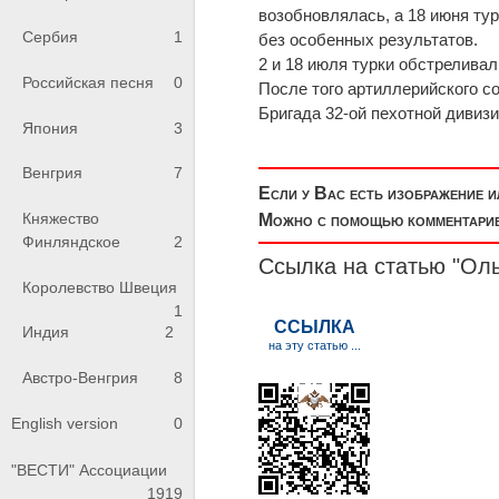
возобновлялась, а 18 июня ту
Сербия
1
без особенных результатов.
2 и 18 июля турки обстреливал
Российская песня
0
После того артиллерийского с
Бригада 32-ой пехотной дивизи
Япония
3
Венгрия
7
Если у Вас есть изображение 
Княжество
Можно с помощью комментариев
Финляндское
2
Ссылка на статью "Оль
Королевство Швеция
1
Индия
2
Австро-Венгрия
8
English version
0
"ВЕСТИ" Ассоциации
1919