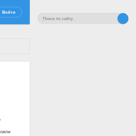
Войти
,
тояли