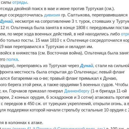
й силы
отряды
.
тсюда двойной поиск в мае и июне против Туртукая (см.).
енице сосредоточилась
дивизия
гр. Салтыкова, переправившаяся
Дунай
, несмотря на сопротивление 3 т. турок, стоявших у Туртук
12 гг. Ольтеница была занята в конце 1808 г. передовыми поста
тем, по мере хода военных действий, в ней находились либо
отр
о только посты. 15 мая 1810 г. к Ольтенице сосредоточился ко
19 мая переправился к Туртукаю и овладел им.
х войск в княжества (см. Восточная война), Ольтеница была заня
его
полка
.
8 орудия), переправясь из Туртукая через
Дунай
, стали на сильно
 фронта местность была открытая до Ольтеницы; левый фланг
ался батареями на о-ве; правый фланг примыкал к Дунаю,
го берега этой реки, а также орудиями 5 военных судов. Чтобы
, кн. Горчаков приказал генерал
Данненбергу
(1-я бригада 11-ой
ареи, 2 конных орудия, 6 эскадронов и 3 сотни) атаковать против
 с передков в 450 сж. от турецких укреплений, открыли огонь, а в
для поддержки которой начали стрельбу остальные 10 орудия с 
я в колоннах к атаке.
й
полк
(потом 41-й Пехотный Селенгинский полк, см.)
в 100 сж. о