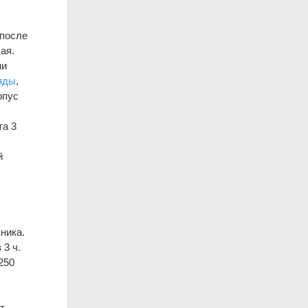
 после
ая.
ми
яды
,
рпус
та 3
й
ника.
 3 ч.
250
т