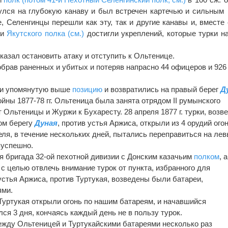
улся на глубокую канаву и был встречен картечью и сильным
, Селенгинцы перешли как эту, так и другие канавы и, вместе 
ми
Якутского полка (см.)
достигли укреплений, которые турки н
казал остановить атаку и отступить к Ольтенице.
обрав раненных и убитых и потеряв напрасно 44 офицеров и 926
или упомянутую выше
позицию
и возвратились на правый берег
Д
йны 1877-78 гг. Ольтеница была занята отрядом II румынского
 Ольтеницы и Журжи к Бухаресту. 28 апреля 1877 г. турки, возв
ом берегу
Дуная
, против устья Аржиса, открыли из 4 орудий ого
реля, в течение нескольких дней, пытались переправиться на ле
езуспешно.
-я бригада 32-ой пехотной дивизии с Донским казачьим
полком
, 
, с целью отвлечь внимание турок от пункта, избранного для
 устья Аржиса, против Туртукая, возведены были батареи,
ями.
 Туртукая открыли огонь по нашим батареям, и начавшийся
ся 3 дня, кончаясь каждый день не в пользу турок.
ежду Ольтеницей и Туртукайскими батареями несколько раз