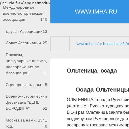
{include file="engine/modules/saperu/head.php"}
Международная
WWW.IMHA.RU
военно-историческая
ассоциация
140
Друзья Ассоциации
13
Совет Ассоциации
25
www.imha.ru/
»
База знаний А
Приказы,
циркулярные письма,
распоряжения по
Ольтеница, осада
Ассоциации
11
Сценарные планы
5
Осада Ольтениц
Военно-исторический
ОЛЬТЕНИЦА, город в Румынии, 
фестиваль "ДЕНЬ
(карта в ст. Русско-турецкая в
БОРОДИНА"
62
В 1-й раз Ольтеница занята был
выдвинутым Румянцевым для з
Москва за нами. 1941
воспрепятствование мелким пр
год.
8