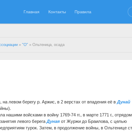
Главная
Контакты
Правила
ссоциации
»
"О"
» Ольтеница, осада
ы
на левом берегу р. Аржис, в 2 верстах от впадения её в
Дунай
ойны).
а нашими войсками в войну 1769-74 гг., в марте 1771 г., отрядом
анятия левого берега
Дуная
от Журжи до Браилова, с целью
едприятиям турок. Затем, в продолжение войны, в Ольтенице с