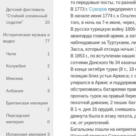
то передовые посты, то разно
В 1773 г.
Суворов
предпринял о
Детский фестиваль
В начале июня 1774 г. к Ольт
"Стойкий оловянный
содатик"
10
того, в ночь на 7-е июня, через
В русско-турецкую войну 1806-
Историческая музыка и
авангарда главной армии, а за
видео
77
наблюдавшие за Туртукаем, либ
Засса, который отсюда ночью 
Чили
1
В 1853 г., по вступлении наши
сотнями Донского № 34 казачь
Колумбия
2
В конце октября турки (8 т., 1
позиции близ устья Аржиса; с
Мексика
1
упирался в Аржис и поддержив
обстреливаясь батареями право
Албания
3
прогнать турок на правый берег
пехотной дивизии, 2 пеших бат
Британская империя
В 1 ч. дня 16 орудий, снявшись
2
Персидская
двинута была в атаку пехота, 
империя
0
сж. от укреплений.
Батальоны пошли на неприятел
Испанская империя
3
Шедший впереди Селенгински