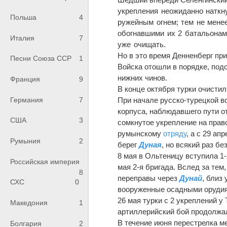
укрепления неожиданно наткн
Польша
4
ружейным огнем; тем не менее
обогнавшими их 2 батальона
Италия
7
уже очищать.
Но в это время Денненберг при
Песни Союза ССР
1
Войска отошли в порядке, под
нижних чинов.
Франция
9
В конце октября турки очист
Германия
7
При начале русско-турецкой во
корпуса, наблюдавшего пути от
США
3
сомкнутое укрепление на прав
румынскому
отряду
, а с 29 ап
Румыния
2
берег
Дуная
, но всякий раз б
8 мая в Ольтеницу вступила 1
Российская империя
мая 2-я бригада. Вслед за тем
8
переправы через
Дунай
, близ
СХС
0
вооруженные осадными оруди
26 мая турки с 2 укреплений у
Македония
1
артиллерийский бой продолжал
В течение июня перестрелка м
Болгария
2