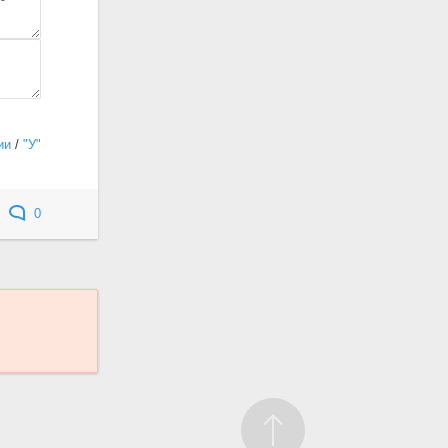
ии
/
"У"
0