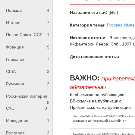
Польша
4
Название статьи:
{title}
Италия
7
Категория темы:
Русская Импе
Песни Союза ССР
1
Источник статьи:
Энциклопедия
инфантерии Леера, Спб., 1897 г., 
Франция
9
Дата написания статьи:
Германия
7
США
3
ВАЖНО:
При перепеч
Румыния
2
обязательна !
html-ссылка на публикацию
Российская империя
BB-ссылка на публикацию
8
Прямая ссылка на публикацию
СХС
0
Македония
1
Болгария
2