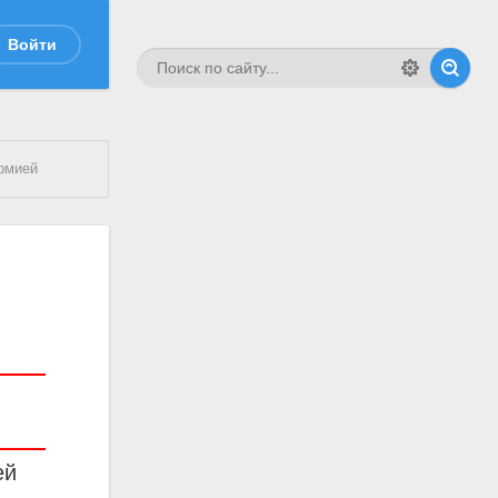
Войти
рмией
ей