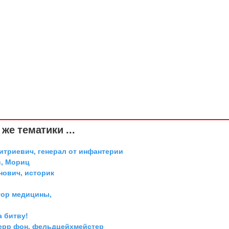
же тематики ...
триевич, генерал от инфантерии
, Мориц
ович, историк
тор медицины,
а битву!
ерр фон, фельдцейхмейстер