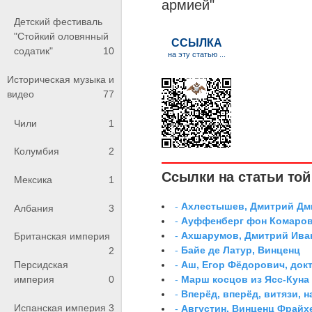
армией"
Детский фестиваль
"Стойкий оловянный
содатик"
10
Историческая музыка и
видео
77
Чили
1
Колумбия
2
Ссылки на статьи той 
Мексика
1
-
Ахлестышев, Дмитрий Дми
Албания
3
-
Ауффенберг фон Комаров
-
Ахшарумов, Дмитрий Иван
Британская империя
-
Байе де Латур, Винценц
2
-
Аш, Егор Фёдорович, док
Персидская
-
Марш косцов из Ясс-Куна
империя
0
-
Вперёд, вперёд, витязи, н
Испанская империя
3
-
Августин, Винценц Фрайх