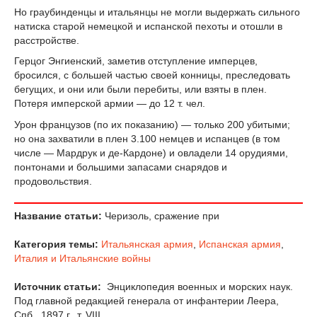
Но граубинденцы и итальянцы не могли выдержать сильного
натиска старой немецкой и испанской пехоты и отошли в
расстройстве.
Герцог Энгиенский, заметив отступление имперцев,
бросился, с большей частью своей конницы, преследовать
бегущих, и они или были перебиты, или взяты в плен.
Потеря имперской армии — до 12 т. чел.
Урон французов (по их показанию) — только 200 убитыми;
но она захватили в плен 3.100 немцев и испанцев (в том
числе — Мардрук и де-Кардоне) и овладели 14 орудиями,
понтонами и большими запасами снарядов и
продовольствия.
Название статьи:
Черизоль, сражение при
Категория темы:
Итальянская армия
,
Испанская армия
,
Италия и Итальянские войны
Источник статьи:
Энциклопедия военных и морских наук.
Под главной редакцией генерала от инфантерии Леера,
Спб., 1897 г., т. VIII.