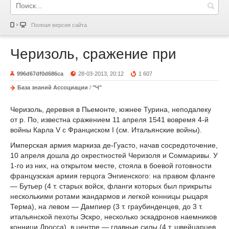
Полная версия сайта
Черизоль, сражение при
996d67df0d686ca
28-03-2013, 20:12
1 607
База знаний Ассоциации
/
"Ч"
Черизоль, деревня в Пьемонте, южнее Турина, неподалеку
от р. По, известна сражением 11 апреля 1541 вовремя 4-й
войны Карла V с Франциском I (см. Итальянские войны).
Имперская армия маркиза де-Гуасто, начав сосредоточение,
10 апреля дошла до окрестностей Черизоля и Соммаривы. У
1-го из них, на открытом месте, стояла в боевой готовности
французская армия герцога Энгиенского: на правом фланге
— Бутьер (4 т. старых войск, фланги которых был прикрыты
несколькими ротами жандармов и легкой конницы рыцаря
Терма), на левом — Дампиер (3 т. граубинденцев, до 3 т.
итальянской пехоты Эскро, несколько эскадронов наемников
конници Дросса), в центре — главные силы (4 т. швейцарцев,