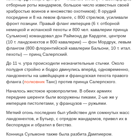
отборные роты жандармов, большое число известных своей
храбростью воинов и множество охотников); 8 орудий
посредине и 8 на левом фланге, с 800 стрелков, усиливали
фронт позиции. Правый фланг имперцев (6 т. отборной
немецкой и испанской пехоты и 800 чел. кавалерии принца
Сульмоне) командовал дон Раймонд де Кардопе, центром
(10 т. ландскнехтов и 800 кавалерии) — фон Мордрук, левым
флангом (800 флорентийской кавалерии Бальони, 10 т. итал.
пехоты) — принц Салерпский.
До 11 ч. утра происходили незначительные стычки. Около
полудня стройно и бодро двинулись вперёд, одновременно,
ландскнехты на швейцарцев и французская пехота правого
фланга (
полковник
Танс) против принца Салерпского.
Началось жестокое кровопролитие. В обеих армиях
передние шеренги были вооружены пиками, 2-ые же y
имперцев пистолетами, y французов — ружьями.
Меткий огонь последних был убийствен для сомкнутых масс
ландскнехтов, и Бутьер, с отрядом жандармов, привел их в
беспорядок и обратил в бегство.
Конница Сульмоне также была разбита Дампиером.