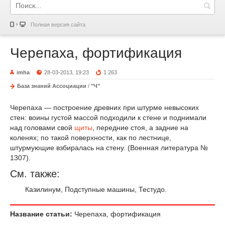
Полная версия сайта
Черепаха, фортификация
imha
28-03-2013, 19:23
1 263
База знаний Ассоциации
/
"Ч"
Черепаха — построение древних при штурме невысоких
стен: воины густой массой подходили к стене и поднимали
над головами свой
щиты
, передние стоя, a задние на
коленях; по такой поверхности, как по лестнице,
штурмующие взбиралась на стену. (Военная литература №
1307).
См. также:
Казилинум, Подступные машины, Тестудо.
Название статьи:
Черепаха, фортификация