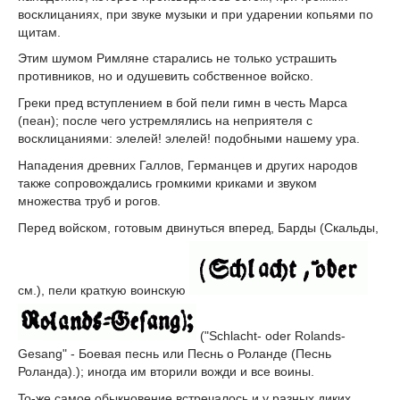
восклицаниях, при звуке музыки и при ударении копьями по
щитам.
Этим шумом Римляне старались не только устрашить
противников, но и одушевить собственное войско.
Греки пред вступлением в бой пели гимн в честь Марса
(пеан); после чего устремлялись на неприятеля с
восклицаниями: элелей! элелей! подобными нашему ура.
Нападения древних Галлов, Германцев и других народов
также сопровождались громкими криками и звуком
множества труб и рогов.
Перед войском, готовым двинуться вперед, Барды (Скальды,
см.), пели краткую воинскую
("Schlacht- oder Rolands-
Gesang" - Боевая песнь или Песнь о Роланде (Песнь
Роланда).); иногда им вторили вожди и все воины.
To-же самое обыкновение встречалось и у разных диких