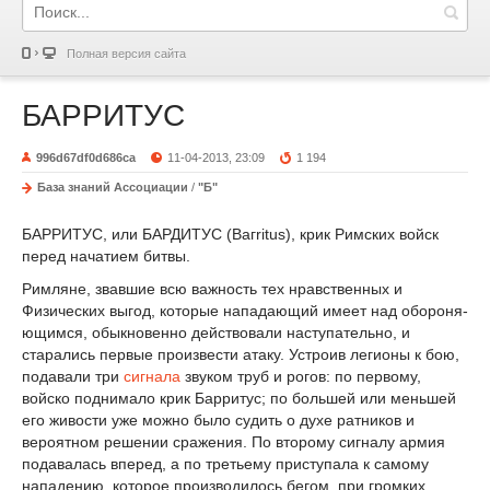
Полная версия сайта
БАРРИТУС
996d67df0d686ca
11-04-2013, 23:09
1 194
База знаний Ассоциации
/
"Б"
БАРРИТУС, или БАРДИТУС (Вагritus), крик Римских войск
перед начатием битвы.
Римляне, звавшие всю важность тех нравственных и
Физических выгод, которые нападающий имеет над обороня-
ющимся, обыкновенно действовали наступательно, и
старались первые произвести атаку. Устроив легионы к бою,
подавали три
сигнала
звуком труб и рогов: по первому,
войско поднимало крик Барритус; по большей или меньшей
его живости уже можно было судить о духе ратников и
вероятном решении сражения. По второму сигналу армия
подавалась вперед, а по третьему приступала к самому
нападению, которое производилось бегом, при громких