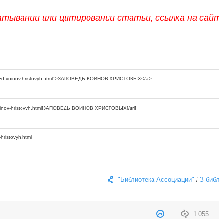
атывании или цитировании статьи, ссылка на сай
"Библиотека Ассоциации"
/
З-биб
1 055