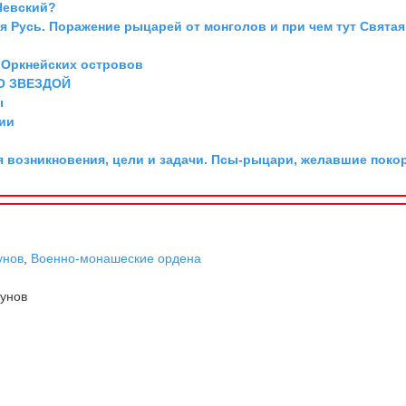
Невский?
я Русь. Поражение рыцарей от монголов и при чем тут Святая
л Оркнейских островов
О ЗВЕЗДОЙ
ы
ии
я возникновения, цели и задачи. Псы-рыцари, желавшие поко
унов
,
Военно-монашеские ордена
унов