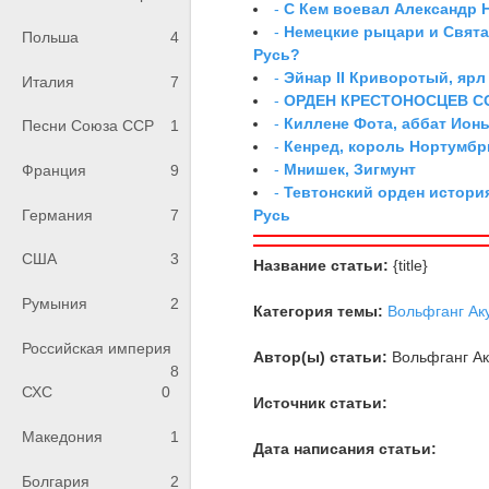
-
С Кем воевал Александр 
-
Немецкие рыцари и Свята
Польша
4
Русь?
-
Эйнар II Криворотый, яр
Италия
7
-
ОРДЕН КРЕСТОНОСЦЕВ С
-
Киллене Фота, аббат Ион
Песни Союза ССР
1
-
Кенред, король Нортумбр
-
Мнишек, Зигмунт
Франция
9
-
Тевтонский орден истори
Германия
7
Русь
США
3
Название статьи:
{title}
Румыния
2
Категория темы:
Вольфганг Ак
Российская империя
Автор(ы) статьи:
Вольфганг Ак
8
СХС
0
Источник статьи:
Македония
1
Дата написания статьи:
Болгария
2