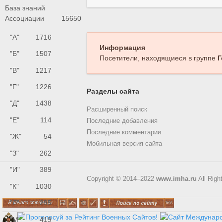
База знаний
Ассоциации
15650
"А"
1716
Информация
"Б"
1507
Посетители, находящиеся в группе
Г
"В"
1217
"Г"
1226
Разделы сайта
"Д"
1438
Расширенный поиск
"Е"
114
Последние добавления
Последние комментарии
"Ж"
54
Мобильная версия сайта
"З"
262
"И"
389
Copyright © 2014–2022
www.imha.ru
All Righ
"К"
1030
"Л"
295
"М"
419