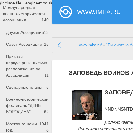
{include file="engine/modules/saperu/head.php"}
Международная
WWW.IMHA.RU
военно-историческая
ассоциация
140
Друзья Ассоциации
13
Совет Ассоциации
25
www.imha.ru/
»
"Библиотека А
Приказы,
циркулярные письма,
распоряжения по
ЗАПОВЕДЬ ВОИНОВ 
Ассоциации
11
Сценарные планы
5
ЗАПОВЕ
Военно-исторический
фестиваль "ДЕНЬ
NNDNNSNT
БОРОДИНА"
62
Должно быть 
Москва за нами. 1941
Лишь кто пересилить см
год.
8