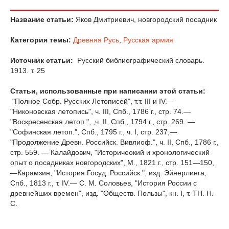
Название статьи:
Яков Дмитриевич, новгородский посадник
Категория темы:
Древняя Русь
,
Русская армия
Источник статьи:
Русский библиографический словарь.
1913. т. 25
Статьи, использованные при написании этой статьи:
"Полное Собр. Русских Летописей", т.т. III и IV.—
"Никоновская летопись", ч. III, Спб., 1786 г., стр. 74.—
"Воскресенская летоп.", ,ч. II, Спб., 1794 г., стр. 269. —
"Софинская летоп.", Спб., 1795 г., ч. I, стр. 237,—
"Продолжение Древн. Российск. Вивлиоф.", ч. II, Спб., 1786 г.,
стр. 559. — Калайдович, "Историчеокий и хронологический
опыт о посадниках новгородских", М., 1821 г., стр. 151—150,
—Карамзин, "История Госуд. Российск.", изд. Эйнерлинга,
Спб., 1813 г., т. IV.— С. М. Соловьев, "История России с
древнейших времен", изд. "Обществ. Пользы", кн. I, т. TH. Н.
С.