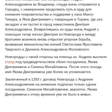
Александровича во Владимир, откуда князь отправился в
Городец, с намерением продолжать путь в орду для
сникания покровительства и поддержки у хана Мангу-
Тимура, а Яков Дмитриевич с товарищем в Торжок, где сел
засадою и не пустил в город наместников Дмитрия
Александровича. Возвратившись из орды князь Андрей с
помощью татар изгнал Дмитрия из Новгорода и между
братьями возникла вновь открытая упорная борьба,
вызвавшая вмешательство князей Святослава Ярославича
Тверского и Даниила Александровича Московского.
Новгородцы с своей стороны на помощь кн. Андрею выслали
отряд
под предводительством обоих посадников, Якова
Дмитриевича и Семена Михайловича. После этого похода
имя Якова Дмитриевича уже более не упоминается.
Заключенный в 1283 г. договор Новгорода с Андреем
Александровичем на княжение подписан только одним
посадником, Семеном Михайловичем; вероятно, Якова
Дмитриевича к этому времени уже не было в живых.