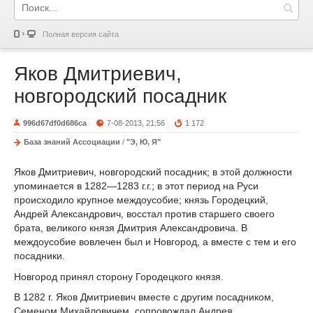
Полная версия сайта
Яков Дмитриевич,
новгородский посадник
996d67df0d686ca
7-08-2013, 21:56
1 172
База знаний Ассоциации
/
"Э, Ю, Я"
Яков Дмитриевич, новгородский посадник; в этой должности
упоминается в 1282—1283 г.г.; в этот период на Руси
происходило крупное междоусобие; князь Городецкий,
Андрей Александрович, восстал против старшего своего
брата, великого князя Дмитрия Александровича. В
междоусобие вовлечен был и Новгород, а вместе с тем и его
посадники.
Новгород принял сторону Городецкого князя.
В 1282 г. Яков Дмитриевич вместе с другим посадником,
Семеном Михайловичем, сопровождал Андрея