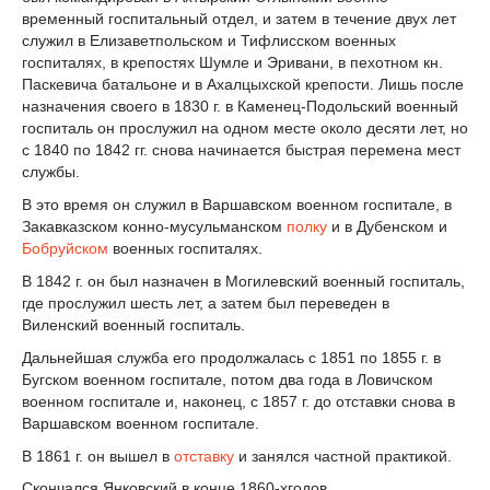
временный госпитальный отдел, и затем в течение двух лет
служил в Елизаветпольском и Тифлисском военных
госпиталях, в крепостях Шумле и Эривани, в пехотном кн.
Паскевича батальоне и в Ахалцыхской крепости. Лишь после
назначения своего в 1830 г. в Каменец-Подольский военный
госпиталь он прослужил на одном месте около десяти лет, но
с 1840 по 1842 гг. снова начинается быстрая перемена мест
службы.
В это время он служил в Варшавском военном госпитале, в
Закавказском конно-мусульманском
полку
и в Дубенском и
Бобруйском
военных госпиталях.
В 1842 г. он был назначен в Могилевский военный госпиталь,
где прослужил шесть лет, а затем был переведен в
Виленский военный госпиталь.
Дальнейшая служба его продолжалась с 1851 по 1855 г. в
Бугском военном госпитале, потом два года в Ловичском
военном госпитале и, наконец, с 1857 г. до отставки снова в
Варшавском военном госпитале.
В 1861 г. он вышел в
отставку
и занялся частной практикой.
Скончался Янковский в конце 1860-хгодов.