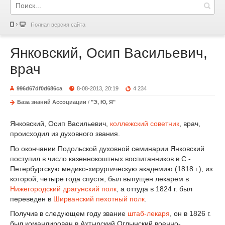
Полная версия сайта
Янковский, Осип Васильевич,
врач
996d67df0d686ca
8-08-2013, 20:19
4 234
База знаний Ассоциации
/
"Э, Ю, Я"
Янковский, Осип Васильевич,
коллежский советник
, врач,
происходил из духовного звания.
По окончании Подольской духовной семинарии Янковский
поступил в число казеннокоштных воспитанников в С.-
Петербургскую медико-хирургическую академию (1818 г.), из
которой, четыре года спустя, был выпущен лекарем в
Нижегородский драгунский полк
, а оттуда в 1824 г. был
переведен в
Ширванский пехотный полк
.
Получив в следующем году звание
штаб-лекаря
, он в 1826 г.
был командирован в Ахтырский Оглынский военно-