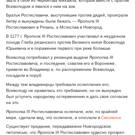
звать к себе из Чернигова Михаила, который вместе с братом
Всеволодом и явился к ним на зов.
Братья Ростиславичи, выступившие против дядей, проиграли
битву и вынуждены были бежать — Ярополк III
Ростиславович в Рязань, а Мстислав в Новгород.
В 1177 г. Ярополк III Ростиславович участвовал в неудачном
походе Глеба рязанского против Великого князя Всеволода
Юрьевича и в поражении первого при реке Колакше.
Всеволод потребовал у рязанцев выдачи Ярополка III
Ростиславовича, и последние, схватив его в Воронеже,
привели во Владимир и, по распоряжению Всеволода,
посадили в поруб.
Между тем владимирцы требовали ослепления его;
Всеволоду не нравились это требование, но он вынужден
был уступить народному остервенению и дать свое согласие
на это.
Ярополка III Ростиславовича ослепили, или, по крайней
мере, сделали вид, что ослепили, и отослали в
Смоленск
.
Существует предание, передаваемое Новгородскою
летописью, что Ярополк III Ростиславович чудесно прозрел