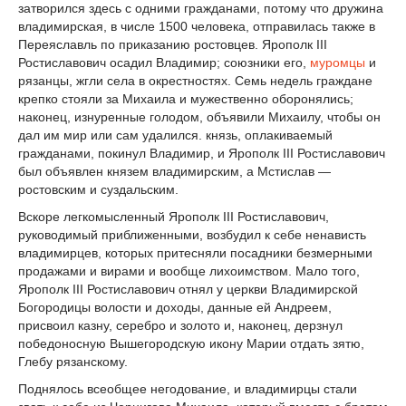
затворился здесь с одними гражданами, потому что дружина
владимирская, в числе 1500 человека, отправилась также в
Переяславль по приказанию ростовцев. Ярополк III
Ростиславович осадил Владимир; союзники его,
муромцы
и
рязанцы, жгли села в окрестностях. Семь недель граждане
крепко стояли за Михаила и мужественно оборонялись;
наконец, изнуренные голодом, объявили Михаилу, чтобы он
дал им мир или сам удалился. князь, оплакиваемый
гражданами, покинул Владимир, и Ярополк III Ростиславович
был объявлен князем владимирским, а Мстислав —
ростовским и суздальским.
Вскоре легкомысленный Ярополк III Ростиславович,
руководимый приближенными, возбудил к себе ненависть
владимирцев, которых притесняли посадники безмерными
продажами и вирами и вообще лихоимством. Мало того,
Ярополк III Ростиславович отнял у церкви Владимирской
Богородицы волости и доходы, данные ей Андреем,
присвоил казну, серебро и золото и, наконец, дерзнул
победоносную Вышегородскую икону Марии отдать зятю,
Глебу рязанскому.
Поднялось всеобщее негодование, и владимирцы стали