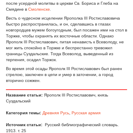
после усердной молитвы в церкви Св. Бориса и Глеба на
Смядине в
Смоленске
.
Весть о чудесном исцелении Ярополка III Ростиславовича
быстро распространилась, и он, сделавшись в глазах
новгородцев мужем богоугодным, был посажен ими на стол в
Торжке, чтобы охранять их восточные области. Однако
Ярополк III Ростиславович, питая ненависть к Всеволоду, не
мог жить спокойно в Торжке и беспрестанно тревожил
границы Суздальские. Тогда Всеволод, выведенный из
терпения, осадил Торжок.
Во время этой осады Ярополк III Ростиславович был ранен
стрелою, заключен в цепи и умер в заточении, а город
вторично сожжен.
Название статьи:
Ярополк III Ростиславович, князь
Суздальский
Категория темы:
Древняя Русь
,
Русская армия
Источник статьи:
Русский библиографический словарь.
1913. т. 25