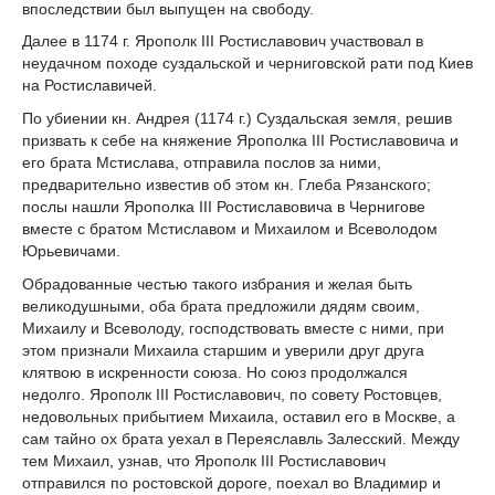
впоследствии был выпущен на свободу.
Далее в 1174 г. Ярополк III Ростиславович участвовал в
неудачном походе суздальской и черниговской рати под Киев
на Ростиславичей.
По убиении кн. Андрея (1174 г.) Суздальская земля, решив
призвать к себе на княжение Ярополка III Ростиславовича и
его брата Мстислава, отправила послов за ними,
предварительно известив об этом кн. Глеба Рязанского;
послы нашли Ярополка III Ростиславовича в Чернигове
вместе с братом Мстиславом и Михаилом и Всеволодом
Юрьевичами.
Обрадованные честью такого избрания и желая быть
великодушными, оба брата предложили дядям своим,
Михаилу и Всеволоду, господствовать вместе с ними, при
этом признали Михаила старшим и уверили друг друга
клятвою в искренности союза. Но союз продолжался
недолго. Ярополк III Ростиславович, по совету Ростовцев,
недовольных прибытием Михаила, оставил его в Москве, а
сам тайно ох брата уехал в Переяславль Залесский. Между
тем Михаил, узнав, что Ярополк III Ростиславович
отправился по ростовской дороге, поехал во Владимир и