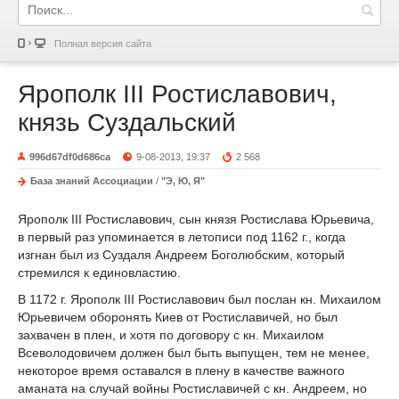
Полная версия сайта
Ярополк III Ростиславович,
князь Суздальский
996d67df0d686ca
9-08-2013, 19:37
2 568
База знаний Ассоциации
/
"Э, Ю, Я"
Ярополк III Ростиславович, сын князя Ростислава Юрьевича,
в первый раз упоминается в летописи под 1162 г., когда
изгнан был из Суздаля Андреем Боголюбским, который
стремился к единовластию.
В 1172 г. Ярополк III Ростиславович был послан кн. Михаилом
Юрьевичем оборонять Киев от Ростиславичей, но был
захвачен в плен, и хотя по договору с кн. Михаилом
Всеволодовичем должен был быть выпущен, тем не менее,
некоторое время оставался в плену в качестве важного
аманата на случай войны Ростиславичей с кн. Андреем, но