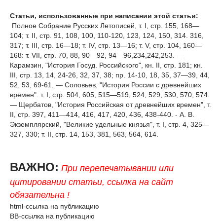
Статьи, использованные при написании этой статьи:
Полное Собрание Русских Летописей, т. I, стр. 155, 168—
104; т. II, стр. 91, 108, 100, 110-120, 123, 124, 150, 314. 316,
317; т. III, стр. 16—18; т. IV, стр. 13—16; т. V, стр. 104, 160—
168: т. VII, стр. 70, 88, 90—92, 94—96,234,242,253. —
Карамзин, "История Госуд. Российского", кн. II, стр. 181; кн.
III, стр. 13, 14, 24-26, 32, 37, 38; пр. 14-10, 18, 35, 37—39, 44,
52, 53, 69-61, — Соловьев, "История России с древнейших
времен". т. I, стр. 504, 605, 515—519, 524, 529, 530, 570, 574.
— Щербатов, "История Российская от древнейших времен", т.
II, стр. 397, 411—414, 416, 417, 420, 436, 438-440. - А. В.
Экземплярский, "Великие удельные князья", т. I, стр. 4, 325—
327, 330; т. II, стр. 14, 153, 381, 563, 564, 614.
ВАЖНО:
При перепечатывании или
цитировании статьи, ссылка на сайт
обязательна !
html-ссылка на публикацию
BB-ссылка на публикацию