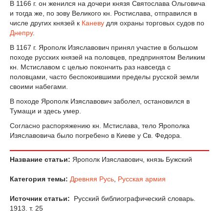
В 1166 г. он женился на дочери князя Святослава Ольговича
и тогда же, по зову Великого кн. Ростислава, отправился в
числе других князей к
Каневу
для охраны торговых судов по
Днепру
.
В 1167 г. Ярополк Изяславович принял участие в большом
походе русских князей на половцев, предпринятом Великим
кн. Мстиславом с целью покончить раз навсегда с
половцами, часто беспокоившими пределы русской земли
своими набегами.
В походе Ярополк Изяславович заболел, остановился в
Тумащи и здесь умер.
Согласно распоряжению кн. Мстислава, тело Ярополка
Изяславовича было погребено в Киеве у Св. Федора.
Название статьи:
Ярополк Изяславович, князь Бужский
Категория темы:
Древняя Русь
,
Русская армия
Источник статьи:
Русский библиографический словарь.
1913. т. 25