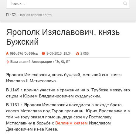
Полная версия сайта
Ярополк Изяславович, князь
Бужский
996d67df0d686ca
9-08-2013, 19:34
2 055
База знаний Ассоциации
/
"Э, Ю, Я"
Ярополк Изяславович, князь бужский, меньшой сын князя
Изяслава II Мстиславича.
В 1149 г. принял участие в сражении на р. Трубеже между его
отцом и Юрием Владимировичем суздальским.
В 1161 г. Ярополк Изяславович находился в походе брата
своего Мстислава под Туров против кн. Юрия Ярославича и в
том же году оказал помощь дяде своему Ростиславу
Мстиславичу в борьбе с
Великим князем
Изяславом
Давидовичем из-за Киева.